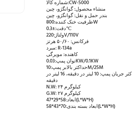
CW-5000
شماره کالا:
منشاء محصول:
گوانگژو، چین
بندر حمل و نقل:
گوانگژو، چین
800W
ظرفیت خنک کننده:
±0.3℃
دقت:
220V/110V
ولتاژ:
فرکانس:
۵۰/۶۰ هرتز
R-134a
مبرد:
کاهنده:
مویرگی
0.03KW/0.1KW
توان پمپ:
10M/25M
حداکثر بالابر پمپ:
ثر جریان پمپ:
10 لیتر در دقیقه، 16 لیتر در
دقیقه
۲۴ کیلوگرم
N.W:
۲۷ کیلوگرم
G.W:
58*29*47(L*W*H)
ابعاد:
70*43*58(L*W*H)
ابعاد بسته بندی: