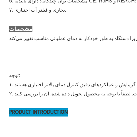
6. مشخصات توان چندگانه؛ دارای تاییدیه CE، RoHS و REACH؛
۷. بخاری و فیلتر آب اختیاری.
مشخصات
توجه:
PRODUCT INTRODUCTION