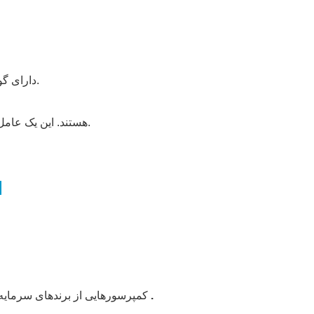
تمام چیلرهای آبی Teyu S&A دارای گواهی ثبت اختراع هستند. جعل و تقلب مجاز نیست.
قطعات دارای لوگوی برند «S&A Teyu» هستند. این یک عامل شناسایی مهم برای تشخیص دستگاه تقلبی است.
بیش از ۳۰۰۰ تولیدکننده، 
.
کمپرسورهایی از برندهای سرمایه‌گذاری مشترک معروف توشیبا، هیتاچی، پاناسونیک و ال‌جی و غیره را اتخاذ کنید