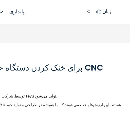
پایداری
زبان
چیلر آبی صنعتی مدل CW-5000 توسط شرکت الکترومکانیکی گوانگژو Teyu تولید می‌شود.