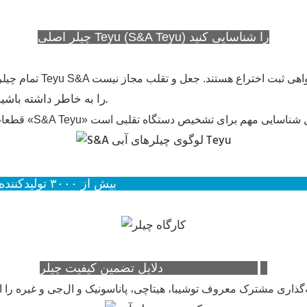
چیلر اصلی Teyu (S&A Teyu) را شناسایی کنید
لطفاً هنگام خرید چیلرهای آبی Teyu مدل S&A، لوگوی Teyu را به خاطر داشته باشید.
Teyu (S&A Teyu) را انتخاب می‌کنند.
دلایل تضمین کیفیت چیلر Teyu (S&A Teyu)