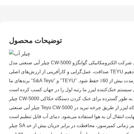
توضیحات محصول
برندهای ما "S&A Teyu" و "TEYU" از هزاران تولیدکننده در داخل و خارج از کشور تأیید و اعتماد کسب کرده‌اند که این امر باعث می‌شود نرخ صادرات محصولات ما در درازمدت بیش از 60٪ حفظ شود.
چیلر آبی صنعتی Teyu CW-5000 با ظرفیت خنک‌کنندگی ۸۰۰ وات و کنترل دما با دقت ±۰.۳ درجه سانتیگراد، عمدتاً برای انتقال گرمای تولید شده در حین کار دستگاه لیزر از طریق چرخه تبرید در
چیلر SA به دلیل دو حالت کنترل دما، یعنی دمای ثابت و کنترل هوشمند دما، محبوب است. عملکردهای هشدار چندگانه: محافظت در برابر تأخیر زمانی کمپرسور، محافظت در برابر جریان بیش از حد