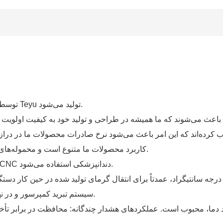
چیلر آبی صنعتی مدل CW-5000 توسط شرکت الکترومکانیکی گوانگژو Teyu تولید می‌شود.
کاربرد محصولات ما متنوع است و محموله‌های سیستم خنک‌کننده لیزر ما رتبه اول را در جهان کسب کرده است.
چیلر CW-5000 به طور گسترده برای خنک کردن دستگاه حکاکی CNC دندانپزشکی استفاده می‌شود.
سیستم تبرید کمپرسور و در نهایت انتقال آن به هوا استفاده می‌شود. دمای آب قابل تنظیم است.