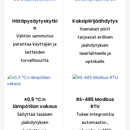
Hätäpysäytyskytki
Kaksipiirijäähdytys
n
Itsenäiset piirit
Välitön sammutus
tarjoavat erillisen
parantaa käyttäjän ja
jäähdytyksen
laitteiden
laserlähteelle ja
turvallisuutta.
optiikalle.
±0,5 °C:n
RS-485 Modbus
lämpötilan vakaus
RTU
Säilyttää tasaisen
Tukee integrointia
jäähdytyksen
automaatio-,