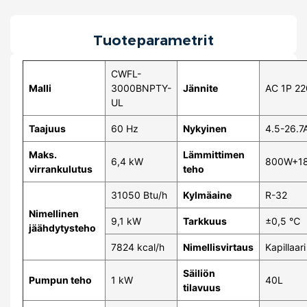
Tuoteparametrit
CWFL-
Malli
3000BNPTY-
Jännite
AC 1P 2
UL
Taajuus
60 Hz
Nykyinen
4.5-26.7
Maks.
Lämmittimen
6,4 kW
800W+1
virrankulutus
teho
31050 Btu/h
Kylmäaine
R-32
Nimellinen
9,1 kW
Tarkkuus
±0,5 ℃
jäähdytysteho
7824 kcal/h
Nimellisvirtaus
Kapillaari
Säiliön
Pumpun teho
1 kW
40L
tilavuus