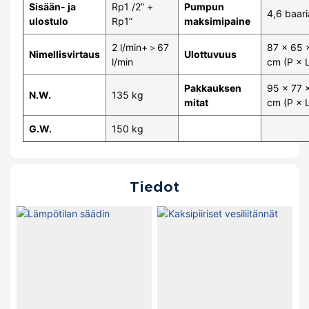
Sisään- ja
Rp1 /2” +
Pumpun
4,6 baari
ulostulo
Rp1”
maksimipaine
2 l/min+＞67
87 × 65 
Nimellisvirtaus
Ulottuvuus
l/min
cm (P × L
Pakkauksen
95 × 77 
N.W.
135 kg
mitat
cm (P × L
G.W.
150 kg
Tiedot