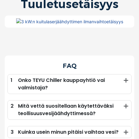
Tuuletusetäisyys
FAQ
1
Onko TEYU Chiller kauppayhtiö vai
valmistaja?
2
Mitä vettä suositellaan käytettäväksi
teollisuusvesijäähdyttimessä?
3
Kuinka usein minun pitäisi vaihtaa vesi?