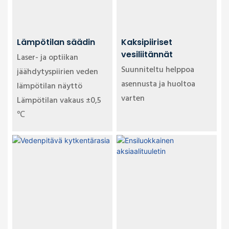
Lämpötilan säädin
Kaksipiiriset
vesiliitännät
Laser- ja optiikan
Suunniteltu helppoa
jäähdytyspiirien veden
asennusta ja huoltoa
lämpötilan näyttö
varten
Lämpötilan vakaus ±0,5
℃