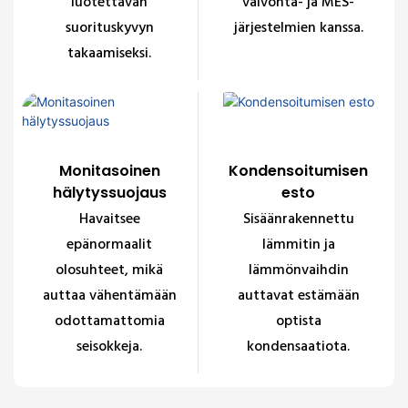
luotettavan
valvonta- ja MES-
suorituskyvyn
järjestelmien kanssa.
takaamiseksi.
Monitasoinen
Kondensoitumisen
hälytyssuojaus
esto
Havaitsee
Sisäänrakennettu
epänormaalit
lämmitin ja
olosuhteet, mikä
lämmönvaihdin
auttaa vähentämään
auttavat estämään
odottamattomia
optista
seisokkeja.
kondensaatiota.