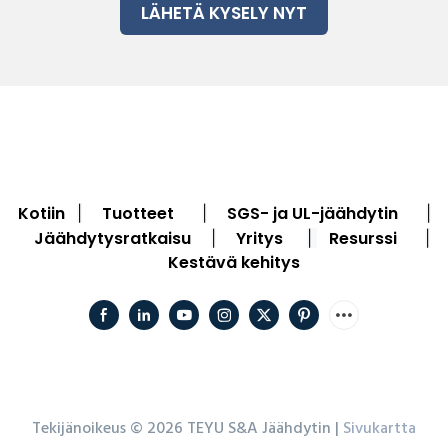
LÄHETÄ KYSELY NYT
Kotiin
Tuotteet
SGS- ja UL-jäähdytin
|
|
|
Jäähdytysratkaisu
Yritys
Resurssi
|
|
|
Kestävä kehitys
Tekijänoikeus © 2026 TEYU S&A Jäähdytin |
Sivukartta