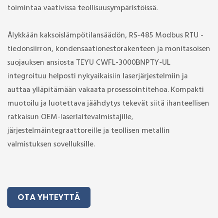
toimintaa vaativissa teollisuusympäristöissä.
Älykkään kaksoislämpötilansäädön, RS-485 Modbus RTU -
tiedonsiirron, kondensaationestorakenteen ja monitasoisen
suojauksen ansiosta TEYU CWFL-3000BNPTY-UL
integroituu helposti nykyaikaisiin laserjärjestelmiin ja
auttaa ylläpitämään vakaata prosessointitehoa. Kompakti
muotoilu ja luotettava jäähdytys tekevät siitä ihanteellisen
ratkaisun OEM-laserlaitevalmistajille,
järjestelmäintegraattoreille ja teollisen metallin
valmistuksen sovelluksille.
OTA YHTEYTTÄ