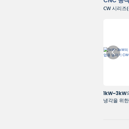
CNC 공
CW 시리즈(
업
1kW~3kW의 CNC 커터, 조각기, 스핀들
3kW~6kW
냉각을 위한 산업용 냉각기 CW-3000
냉각수 냉각