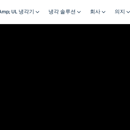
&amp; UL 냉각기
냉각 솔루션
회사
의지