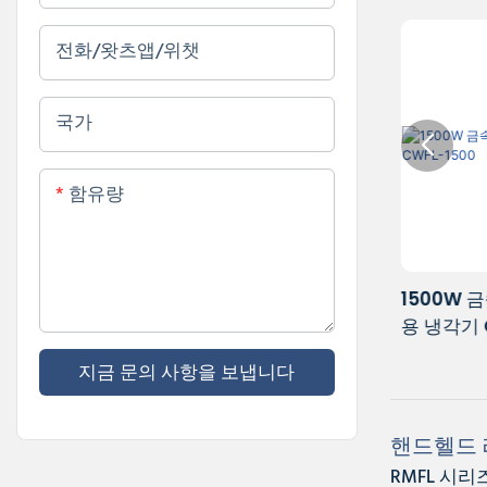
전화/왓츠앱/위챗
국가
함유량
500W-1kW 파이버 레이저 절단 용접기
1500W 
용 냉각기 CWFL-1000
용 냉각기 C
지금 문의 사항을 보냅니다
핸드헬드 
RMFL 시리