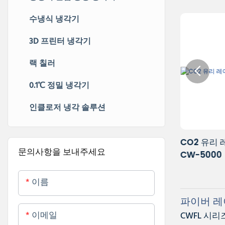
수냉식 냉각기
3D 프린터 냉각기
랙 칠러
0.1℃ 정밀 냉각기
인클로저 냉각 솔루션
CO2 레이저 조각기용 미니 산업용 냉각
CO2 유리
문의사항을 보내주세요
기 CW-3000
CW-5000
이름
파이버 레
이메일
CWFL 시리