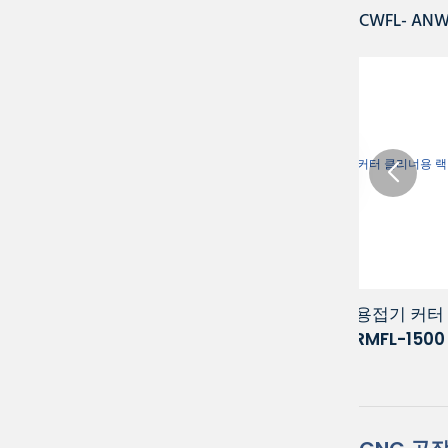
CWFL- A
시
1500W 핸드헬드 레이저 용접기 커터 클
2kW 휴대
리너용 랙 마운트 냉각기 RMFL-1500
용 랙 마운트