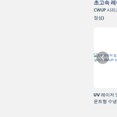
초고속 레
CWUP 시리즈
정성)
UV 레이저 및 초고속 레이저용 4U 랙 마
6U 공랭식 랙
운트형 수냉식 냉각기 RMUP-300
랙 장착 가능