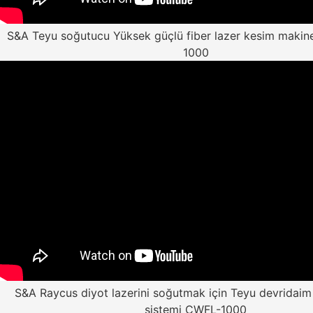
S&A Teyu soğutucu Yüksek güçlü fiber lazer kesim makine
1000
S&A Raycus diyot lazerini soğutmak için Teyu devridai
sistemi CWFL-1000