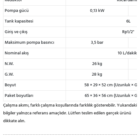
Redüktör
Kılcal damar
Pompa gücü
0,13 kW
Tank kapasitesi
6L
Giriş ve çıkış
Rp1/2"
Maksimum pompa basıncı
3,5 bar
Nominal akış
10 L/dakika
N.W.
26 kg
G.W.
28 kg
Boyut
58 × 29 × 52 cm (Uzunluk × Gen
Paket boyutları
65 × 36 × 56 cm (Uzunluk × Gen
Çalışma akımı, farklı çalışma koşullarında farklılık gösterebilir. Yukarıdaki
bilgiler yalnızca referans amaçlıdır. Lütfen teslim edilen gerçek ürünü
dikkate alın.