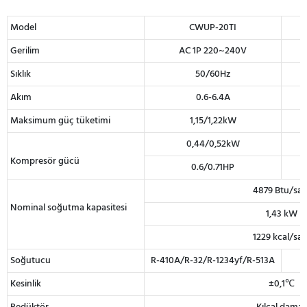
Model
CWUP-20TI
Gerilim
AC 1P 220~240V
Sıklık
50/60Hz
Akım
0.6-6.4A
Maksimum güç tüketimi
1,15/1,22kW
0,44/0,52kW
Kompresör gücü
0.6/0.71HP
4879 Btu/saa
Nominal soğutma kapasitesi
1,43 kW
1229 kcal/saa
Soğutucu
R-410A/R-32/R-1234yf/R-513A
Kesinlik
±0,1℃