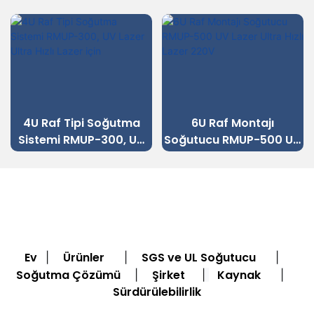
4U Raf Tipi Soğutma
6U Raf Montajı
Sistemi RMUP-300, UV
Soğutucu RMUP-500 UV
Lazer Ultra Hızlı Lazer
Lazer Ultra Hızlı Lazer
için
220V
Ev
Ürünler
SGS ve UL Soğutucu
|
|
|
Soğutma Çözümü
Şirket
Kaynak
|
|
|
Sürdürülebilirlik