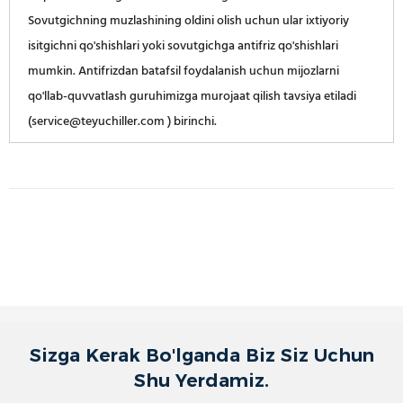
Sovutgichning muzlashining oldini olish uchun ular ixtiyoriy
isitgichni qo'shishlari yoki sovutgichga antifriz qo'shishlari
mumkin. Antifrizdan batafsil foydalanish uchun mijozlarni
qo'llab-quvvatlash guruhimizga murojaat qilish tavsiya etiladi
(service@teyuchiller.com ) birinchi.
Sizga Kerak Bo'lganda Biz Siz Uchun
Shu Yerdamiz.