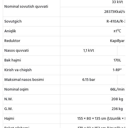
33 kVt
Nominal sovutish quvvati
28373Kkal/so
Sovutgich
R-410A/R-3
Aniqlik
±1℃
Reduktor
Kapillyar
Nasos quvvati
1,1 kVt
Bak hajmi
170L
Kirish va chiqish
1-RP"
Maksimal nasos bosimi
6.15 bar
Nominal oqim
66L/min
N.W.
208 kg
G.W.
236 kg
Hajmi
155 × 80 × 135 sm (Uzunlik × Ke