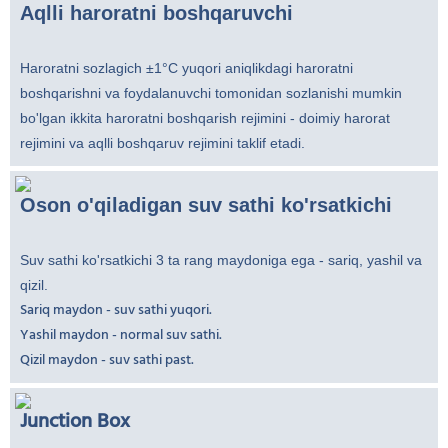
Aqlli haroratni boshqaruvchi
Haroratni sozlagich ±1°C yuqori aniqlikdagi haroratni
boshqarishni va foydalanuvchi tomonidan sozlanishi mumkin
bo'lgan ikkita haroratni boshqarish rejimini - doimiy harorat
rejimini va aqlli boshqaruv rejimini taklif etadi.
Oson o'qiladigan suv sathi ko'rsatkichi
Suv sathi ko'rsatkichi 3 ta rang maydoniga ega - sariq, yashil va
qizil.
Sariq maydon - suv sathi yuqori.
Yashil maydon - normal suv sathi.
Qizil maydon - suv sathi past.
Junction Box