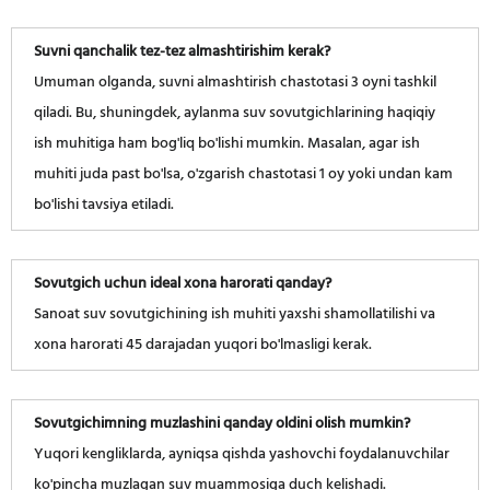
Suvni qanchalik tez-tez almashtirishim kerak?
Umuman olganda, suvni almashtirish chastotasi 3 oyni tashkil
qiladi. Bu, shuningdek, aylanma suv sovutgichlarining haqiqiy
ish muhitiga ham bog'liq bo'lishi mumkin. Masalan, agar ish
muhiti juda past bo'lsa, o'zgarish chastotasi 1 oy yoki undan kam
bo'lishi tavsiya etiladi.
Sovutgich uchun ideal xona harorati qanday?
Sanoat suv sovutgichining ish muhiti yaxshi shamollatilishi va
xona harorati 45 darajadan yuqori bo'lmasligi kerak.
Sovutgichimning muzlashini qanday oldini olish mumkin?
Yuqori kengliklarda, ayniqsa qishda yashovchi foydalanuvchilar
ko'pincha muzlagan suv muammosiga duch kelishadi.