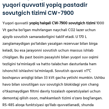
yuqori quvvatli yopiq pastadir
sovutgich tizimi CW-7900
Yuqori quvvatli
yopiq halqali CW-7900 sovutgich tizimi
1000
Vt gacha bo'lgan muhrlangan naychali CO2 lazer uchun
ajoyib sovutish samaradorligini taklif etadi. U 170 L
zanglamaydigan po'latdan yasalgan rezervuar bilan birga
keladi, bu esa jarayonni sovutish uchun maxsus ishlab
chiqilgan. Bu past bosim pasayishi bilan yuqori suv oqimi
tezligini ta'minlaydi va hatto talabchan dasturlarda ham
ishonchli ishlashni ta'minlaydi. Sovutish quvvati ±1℃
boshqaruv aniqligi bilan 33 kVt gacha yetishi mumkin. Ushbu
havo bilan sovutilgan suv sovutgich
blokidagi yon chang
o'tkazmaydigan filtrni davriy tozalash operatsiyalari uchun
demontaj qilish oson, mahkamlash tizimi o'zaro bog'langan.
RS-485 aloqa funktsiyasi qo'llab-quvvatlanadi, shunda