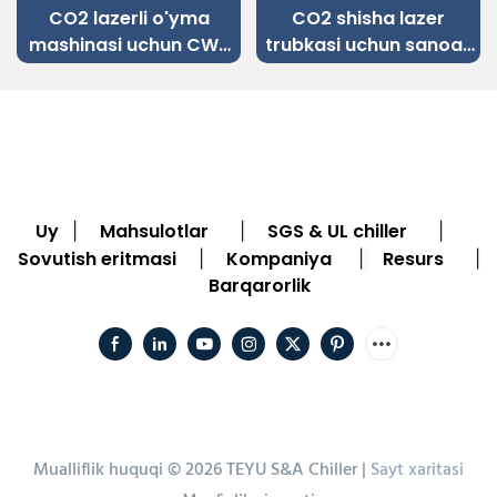
CO2 lazerli o'yma
CO2 shisha lazer
mashinasi uchun CW-
trubkasi uchun sanoat
3000 chiller
chiller CW-5000
Uy
Mahsulotlar
SGS & UL chiller
|
|
|
Sovutish eritmasi
Kompaniya
Resurs
|
|
|
Barqarorlik
Mualliflik huquqi © 2026 TEYU S&A Chiller |
Sayt xaritasi