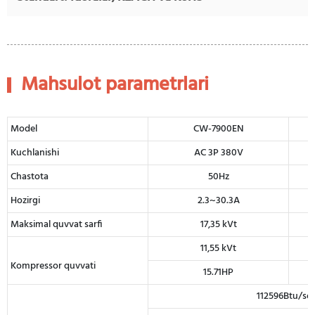
Mahsulot parametrlari
Model
CW-7900EN
Kuchlanishi
AC 3P 380V
Chastota
50Hz
Hozirgi
2.3~30.3A
Maksimal quvvat sarfi
17,35 kVt
11,55 kVt
Kompressor quvvati
15.71HP
112596Btu/so