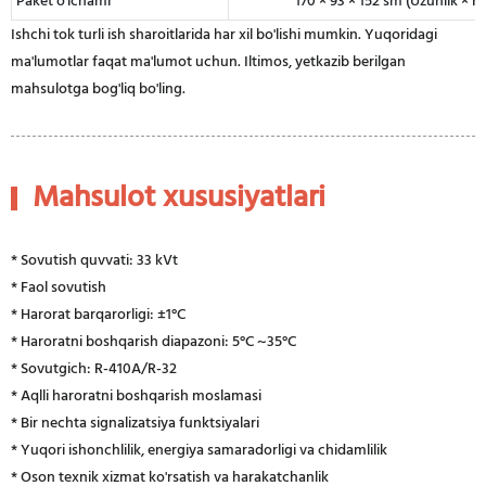
Paket o'lchami
170 × 93 × 152 sm (Uzunlik × Ke
Ishchi tok turli ish sharoitlarida har xil bo'lishi mumkin. Yuqoridagi
ma'lumotlar faqat ma'lumot uchun. Iltimos, yetkazib berilgan
mahsulotga bog'liq bo'ling.
Mahsulot xususiyatlari
* Sovutish quvvati: 33 kVt
* Faol sovutish
* Harorat barqarorligi: ±1°C
* Haroratni boshqarish diapazoni: 5°C ~35°C
* Sovutgich: R-410A/R-32
* Aqlli haroratni boshqarish moslamasi
* Bir nechta signalizatsiya funktsiyalari
* Yuqori ishonchlilik, energiya samaradorligi va chidamlilik
* Oson texnik xizmat ko'rsatish va harakatchanlik