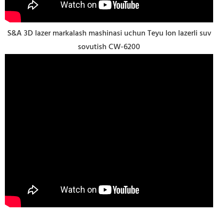
S&A 3D lazer markalash mashinasi uchun Teyu Ion lazerli suv
sovutish CW-6200