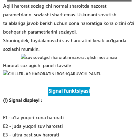
Aqlli harorat sozlagichi normal sharoitda nazorat
parametrlarini sozlashi shart emas. Uskunani sovutish
talablariga javob berish uchun xona haroratiga ko'ra o'zini o'zi
boshqarish parametrlarini sozlaydi.
Shuningdek, foydalanuvchi suv haroratini kerak bo'lganda
sozlashi mumkin.
Harorat sozlagichi paneli tavsifi:
Signal funktsiyasi
(1) Signal displeyi
:
E1 - o'ta yuqori xona harorati
E2 - juda yuqori suv harorati
E3 - ultra past suv harorati