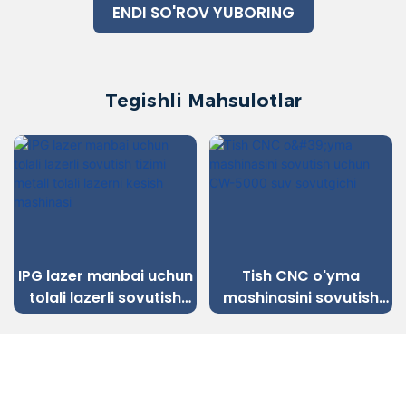
ENDI SO'ROV YUBORING
Tegishli Mahsulotlar
IPG lazer manbai uchun
Tish CNC o'yma
tolali lazerli sovutish
mashinasini sovutish
tizimi metall tolali
uchun CW-5000 suv
lazerni kesish
sovutgichi
mashinasi