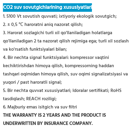
CO2 suv sovutgichlarining xususiyatlari
1. 5100 Vt sovutish quvvati; ixtiyoriy ekologik sovutgich;
2. ± 0,5 ℃ haroratni aniq nazorat qilish;
3. Harorat sozlagichi turli xil qo'llaniladigan holatlarga
qo'llaniladigan 2 ta nazorat qilish rejimiga ega; turli xil sozlash
va ko'rsatish funktsiyalari bilan;
4. Bir nechta signal funktsiyalari: kompressor vaqtini
kechiktirishdan himoya qilish, kompressorning haddan
tashqari oqimidan himoya qilish, suv oqimi signalizatsiyasi va
yuqori / past haroratli signal;
5. Bir nechta quvvat xususiyatlari; Idoralar sertifikati; RoHS
tasdiqlash; REACH roziligi;
6. Majburiy emas isitgich va suv filtri
THE WARRANTY IS 2 YEARS AND THE PRODUCT IS
UNDERWRITTEN BY INSURANCE COMPANY.