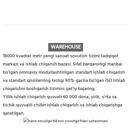
WAREHOUSE
18000 kvadrat metr yangi sanoat sovutish tizimi tadqiqot
markazi va ishlab chiqarish bazasi. Sifat barqarorligi manbai
bo'lgan ommaviy modullashtirilgan standart ishlab chiqarish
va standart qismlarning tezligi 80% gacha bo'lgan ISO ishlab
chiqarishni boshqarish tizimini qat'iy bajaring.
Yillik ishlab chiqarish quvvati 60 000 dona, yirik, o'rta va
kichik quvvatli chiller ishlab chiqarish va ishlab chiqarishga
qaratilgan.