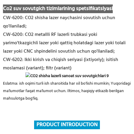
Co2 suv sovutgich tizimlarining spetsifikatsiyasi
CW-6200: CO2 shisha lazer naychasini sovutish uchun
qo'llaniladi;
CW-6200: CO2 metallli RF lazerli trubkasi yoki
yarimo'tkazgichli lazer yoki qattiq holatdagi lazer yoki tolali
lazer yoki CNC shpindelini sovutish uchun qo'llaniladi;
CW-6202: Ikki kirish va chiqish seriyasi (ixtiyoriy); isitish
moslamasi (variant); filtr (variant)
Eslatma: ish oqimi turli ish sharoitida har xil bo'lishi mumkin; Yuqoridagi
ma'lumotlar faqat ma'lumot uchun. Iltimos, haqiqiy etkazib berilgan
mahsulotga bog'liq.
PRODUCT INTRODUCTION