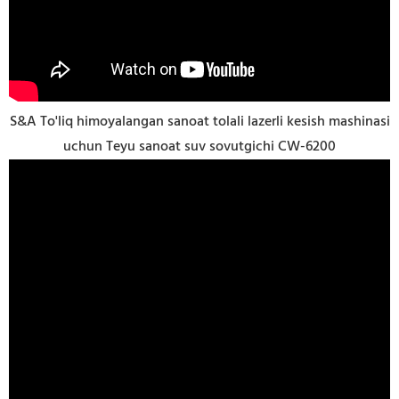
S&A To'liq himoyalangan sanoat tolali lazerli kesish mashinasi
uchun Teyu sanoat suv sovutgichi CW-6200