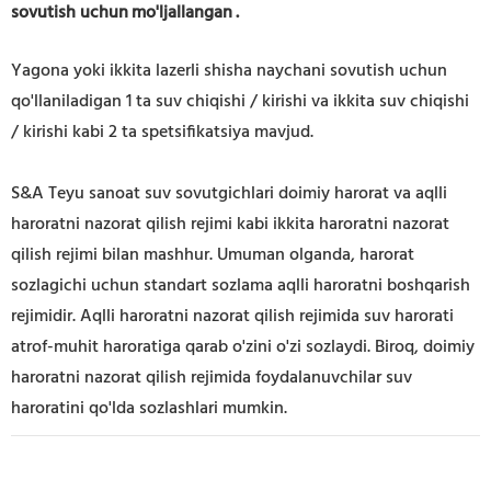
sovutish uchun
mo'ljallangan
.
Yagona yoki ikkita lazerli shisha naychani sovutish uchun
qo'llaniladigan 1 ta suv chiqishi / kirishi va ikkita suv chiqishi
/ kirishi kabi 2 ta spetsifikatsiya mavjud.
S&A Teyu sanoat suv sovutgichlari doimiy harorat va aqlli
haroratni nazorat qilish rejimi kabi ikkita haroratni nazorat
qilish rejimi bilan mashhur. Umuman olganda, harorat
sozlagichi uchun standart sozlama aqlli haroratni boshqarish
rejimidir. Aqlli haroratni nazorat qilish rejimida suv harorati
atrof-muhit haroratiga qarab o'zini o'zi sozlaydi. Biroq, doimiy
haroratni nazorat qilish rejimida foydalanuvchilar suv
haroratini qo'lda sozlashlari mumkin.