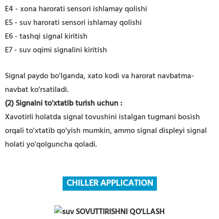
E4 - xona harorati sensori ishlamay qolishi
E5 - suv harorati sensori ishlamay qolishi
E6 - tashqi signal kiritish
E7 - suv oqimi signalini kiritish
Signal paydo bo'lganda, xato kodi va harorat navbatma-
navbat ko'rsatiladi.
(2) Signalni to'xtatib turish uchun
:
Xavotirli holatda signal tovushini istalgan tugmani bosish
orqali to'xtatib qo'yish mumkin, ammo signal displeyi signal
holati yo'qolguncha qoladi.
CHILLER APPLICATION