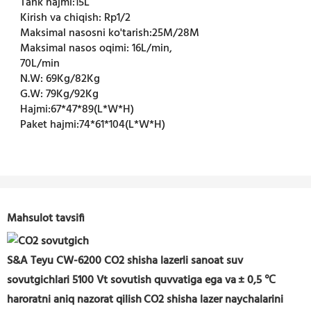
Tank hajmi:
15L
Kirish va chiqish:
Rp1/2
Maksimal nasosni ko'tarish:
25M/28M
Maksimal nasos oqimi:
16L/min,
70L/min
N.W:
69Kg/82Kg
G.W:
79Kg/92Kg
Hajmi:
67*47*89(L*W*H)
Paket hajmi:
74*61*104(L*W*H)
Mahsulot tavsifi
S&A Teyu CW-6200 CO2 shisha lazerli sanoat suv
sovutgichlari 5100 Vt sovutish quvvatiga ega va
± 0,5 ℃
haroratni aniq nazorat qilish
CO2 shisha lazer naychalarini