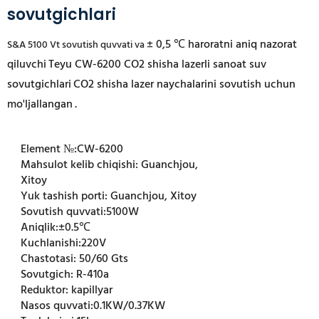
sovutgichlari
± 0,5 ℃ haroratni aniq nazorat
S&A 5100 Vt sovutish quvvati va
qiluvchi
Teyu CW-6200 CO2 shisha lazerli sanoat suv
sovutgichlari
CO2 shisha lazer naychalarini sovutish uchun
mo'ljallangan
.
Element №:
CW-6200
Mahsulot kelib chiqishi:
Guanchjou,
Xitoy
Yuk tashish porti:
Guanchjou, Xitoy
Sovutish quvvati:
5100W
Aniqlik:
±0.5℃
Kuchlanishi:
220V
Chastotasi:
50/60 Gts
Sovutgich:
R-410a
Reduktor:
kapillyar
Nasos quvvati:
0.1KW/0.37KW