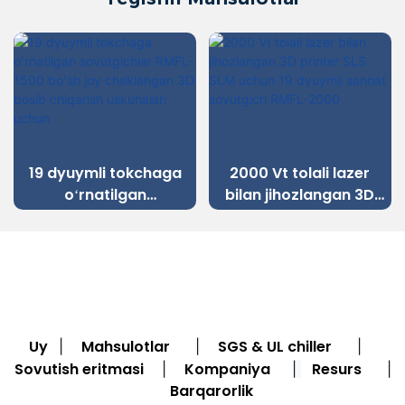
19 dyuymli tokchaga
2000 Vt tolali lazer
oʻrnatilgan
bilan jihozlangan 3D
sovutgichlar RMFL-1500
printer SLS SLM uchun
boʻsh joy cheklangan
19 dyuymli sanoat
3D bosib chiqarish
sovutgich RMFL-2000
uskunalari uchun
Uy
Mahsulotlar
SGS & UL chiller
|
|
|
Sovutish eritmasi
Kompaniya
Resurs
|
|
|
Barqarorlik