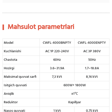
Mahsulot parametrlari
Model
CWFL-4000BNPTY
CWFL-4000ENPTY
Kuchlanishi
AC 1P 220-240V
AC 3P 380V
Chastota
60Hz
50Hz
Hozirgi
3.6~31.9A
1.7~18.8A
Maksimal quvvat sarfi
7,3 kVt
8,16 kVt
Isitgich quvvati
600W+ 1800W
Aniqlik
±1℃
Reduktor
Kapillyar
Nasos quvvati
1 kVt
0,75 kVt