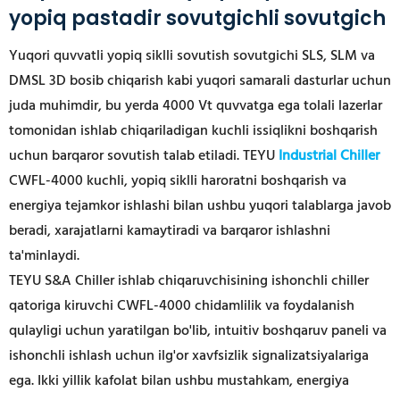
yopiq pastadir sovutgichli sovutgich
Yuqori quvvatli
yopiq siklli sovutish sovutgichi
SLS, SLM va
DMSL 3D bosib chiqarish kabi yuqori samarali dasturlar uchun
juda muhimdir, bu yerda 4000 Vt quvvatga ega tolali lazerlar
tomonidan ishlab chiqariladigan kuchli issiqlikni boshqarish
uchun barqaror sovutish talab etiladi. TEYU
Industrial Chiller
CWFL-4000 kuchli, yopiq siklli haroratni boshqarish va
energiya tejamkor ishlashi bilan ushbu yuqori talablarga javob
beradi, xarajatlarni kamaytiradi va barqaror ishlashni
ta'minlaydi.
TEYU S&A Chiller ishlab chiqaruvchisining ishonchli chiller
qatoriga kiruvchi CWFL-4000 chidamlilik va foydalanish
qulayligi uchun yaratilgan bo'lib, intuitiv boshqaruv paneli va
ishonchli ishlash uchun ilg'or xavfsizlik signalizatsiyalariga
ega. Ikki yillik kafolat bilan ushbu mustahkam, energiya