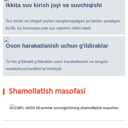
Ikkita suv kirish joyi va suv
chiqishi
Suv kirish va chiqish joylari zanglamaydigan po'latdan yasalgan
bo'lib, bu korroziya yoki suv oqishini oldini oladi.
Oson harakatlanish uchun g'ildiraklar
To'rtta g'ildirakli g'ildiraklar oson harakatlanish va tengsiz
moslashuvchanlikni ta'minlaydi.
Shamollatish masofasi