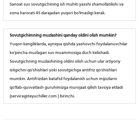
Sanoat suv sovutgichining ish muhiti yaxshi shamollatilishi va
xona harorati 45 darajadan yuqori bo'lmasligi kerak.
Sovutgichimning muzlashini qanday oldini olish mumkin?
Yuqori kengliklarda, ayniqsa qishda yashovchi foydalanuvchilar
ko'pincha muzlagan suv muammosiga duch kelishadi.
Sovutgichning muzlashining oldini olish uchun ular ixtiyoriy
isitgichni qo'shishlari yoki sovutgichga antifriz qo'shishlari
mumkin. Antifrizdan batafsil foydalanish uchun mijozlarni
qo'llab-quvvatlash guruhimizga murojaat qilish tavsiya etiladi
(service@teyuchiller.com ) birinchi.