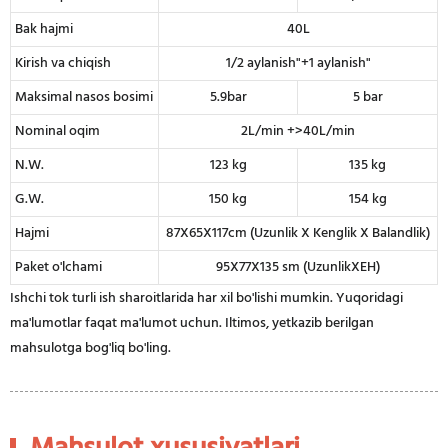
Bak hajmi
40L
Kirish va chiqish
1/2 aylanish"+1 aylanish"
Maksimal nasos bosimi
5.9bar
5 bar
Nominal oqim
2L/min +>40L/min
N.W.
123 kg
135 kg
G.W.
150 kg
154 kg
Hajmi
87X65X117cm (Uzunlik X Kenglik X Balandlik)
Paket o'lchami
95X77X135 sm (UzunlikXEH)
Ishchi tok turli ish sharoitlarida har xil bo'lishi mumkin. Yuqoridagi
ma'lumotlar faqat ma'lumot uchun. Iltimos, yetkazib berilgan
mahsulotga bog'liq bo'ling.