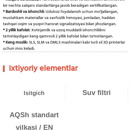
bir nechta xalqaro standartlarga javob beradigan sertifikatlangan.
* Bardoshli va ishonchli:
Uzluksiz foydalanish uchun mo'ljallangan,
mustahkam materiallar va xavfsizlik himoyasi, jumladan, haddan
tashqari oqim va yuqori harorat signalizatsiyasi bilan jihozlangan.
* 2 yillik kafolat:
Xotirjamlik va uzoq muddatli ishonchlilikni
ta'minlaydigan keng qamrovli 2 yillik kafolat bilan ta'minlangan.
* Keng moslik:
SLS, SLM va DMLS mashinalari kabi turli xil 3D printerlar
uchun mos keladi.
Ixtiyoriy elementlar
Suv filtri
Isitgich
AQSh standart
vilkasi / EN