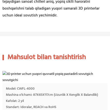
tejaydigan sanoat chilleri aniq, yopiq siklli haroratni
boshqarishni talab qiladigan yuqori samarali 3D printerlar
uchun ideal sovutish yechimidir.
Mahsulot bilan tanishtirish
Model: CWFL-4000
Mashina o'lchami: 87X65X117cm (Uzunlik X Kenglik X Balandlik)
Kafolat: 2 yil
Standart: Idoralar, REACH va RoHS