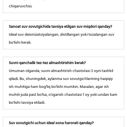
chiqaruvchisi.
Sanoat suv sovutgichida tavsiya etilgan suv miqdori qanday?
Ideal suv deionizatsiyalangan, distillangan yoki tozalangan suv
bo'lishi kerak.
Suvni qanchalik tez-tez almashtirishim kerak?
Umuman olganda, suvni almashtirish chastotasi 3 oyni tashkil
qiladi. Bu, shuningdek, aylanma suv sovutgichlarining haqiqiy
ish muhitiga ham bog'liq bo'lishi mumkin. Masalan, agar ish
muhiti juda past bo'lsa, o'zgarish chastotasi 1 oy yoki undan kam
bo'lishi tavsiya etiladi.
Suv sovutgichi uchun ideal xona harorati qanday?