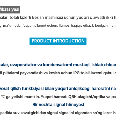
fikatsiyasi
dagi ma'lumotlar faqat ma'lumot uchun. Iltimos, haqiqiy etkazib berilgan mah
PRODUCT
INTRODUCTION
italar, evaporatator va kondensatorni mustaqil ishlab chiqar
l plitalarni payvandlash va kesish uchun IPG tolali lazerni qabul q
zorat qilish funktsiyasi bilan yuqori aniqlikdagi haroratni naz
1 ℃ ga yetishi mumkin. Yuqori harorat. QBH ulagichi/optika va pas
Bir nechta signal himoyasi
sadida suv sovutgichidan signal signalini
olgandan so'ng lazer is