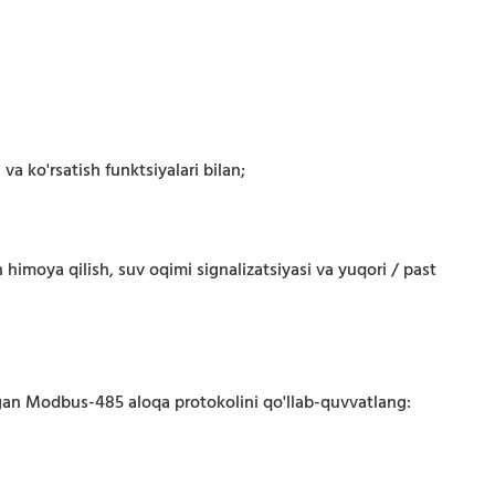
 va ko'rsatish funktsiyalari bilan;
himoya qilish, suv oqimi signalizatsiyasi va yuqori / past
o'lgan Modbus-485 aloqa protokolini qo'llab-quvvatlang: