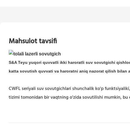
Mahsulot tavsifi
S&A Teyu yuqori quvvatli ikki haroratli suv sovutgichi qishloq
katta sovutish quvvati va haroratni aniq nazorat qilish bilan a
CWFL seriyali suv sovutgichlari shunchalik ko'p funktsiyaliki
tizimi tomonidan bir vaqtning o'zida sovutilishi mumkin, bu e