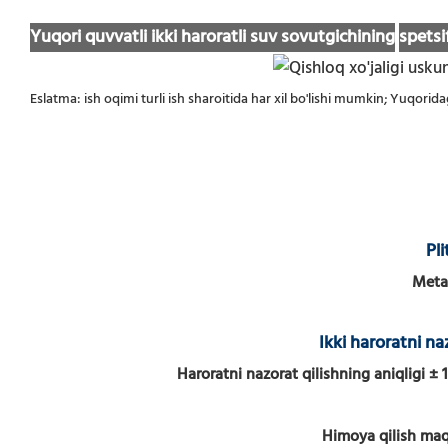
Yuqori quvvatli ikki haroratli suv sovutgichining
spetsi
Eslatma: ish oqimi turli ish sharoitida har xil bo'lishi mumkin; Yuqori
Pl
Metal
Ikki haroratni na
Haroratni nazorat qilishning aniqligi
± 
Himoya qilish maq