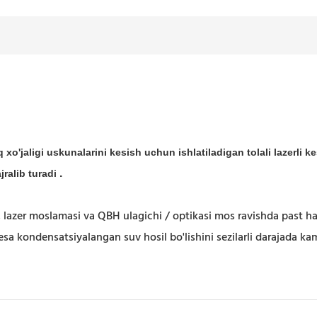
 xo'jaligi uskunalarini kesish uchun ishlatiladigan tolali lazerli
.
jralib turadi
, lazer moslamasi va QBH ulagichi / optikasi mos ravishda past haro
sa kondensatsiyalangan suv hosil bo'lishini sezilarli darajada kama