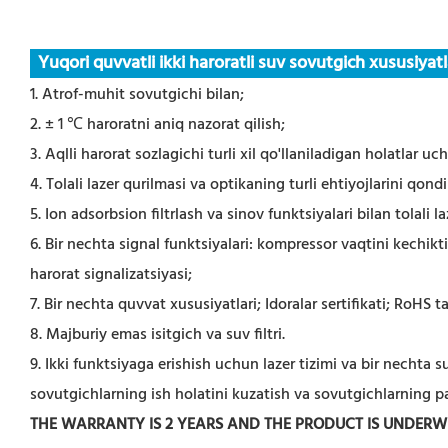
Yuqori quvvatli ikki haroratli suv sovutgich xususiyatl
1. Atrof-muhit sovutgichi bilan;
2. ± 1 ℃ haroratni aniq nazorat qilish;
3. Aqlli harorat sozlagichi turli xil qo'llaniladigan holatlar uc
4. Tolali lazer qurilmasi va optikaning turli ehtiyojlarini qo
5. Ion adsorbsion filtrlash va sinov funktsiyalari bilan tolali 
6. Bir nechta signal funktsiyalari: kompressor vaqtini kechi
harorat signalizatsiyasi;
7. Bir nechta quvvat xususiyatlari; Idoralar sertifikati; RoHS t
8. Majburiy emas isitgich va suv filtri.
9. Ikki funktsiyaga erishish uchun lazer tizimi va bir necht
sovutgichlarning ish holatini kuzatish va sovutgichlarning par
THE WARRANTY IS 2 YEARS AND THE PRODUCT IS UNDER