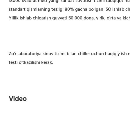
18000 kvadrat metr yangi sanoat sovutish tizimi tadqiqot mar
standart qismlarning tezligi 80% gacha bo'lgan ISO ishlab chi
Yillik ishlab chiqarish quvvati 60 000 dona, yirik, o'rta va kic
Zo'r laboratoriya sinov tizimi bilan chiller uchun haqiqiy ish 
testi o'tkazilishi kerak.
Video