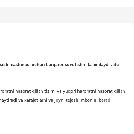
 kesish mashinasi uchun barqaror sovutishni ta'minlaydi
. Bu
ratni nazorat qilish tizimi va yuqori haroratni nazorat qilish
ytiradi va xarajatlarni va joyni tejash imkonini beradi.