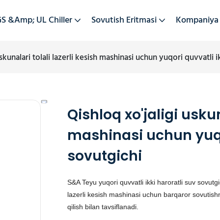
S &amp; UL Chiller
Sovutish Eritmasi
Kompaniya
uskunalari tolali lazerli kesish mashinasi uchun yuqori quvvatli i
Qishloq xo'jaligi uskun
mashinasi uchun yuqor
sovutgichi
S&A Teyu yuqori quvvatli ikki haroratli suv sovutgic
lazerli kesish mashinasi uchun barqaror sovutishn
qilish bilan tavsiflanadi.