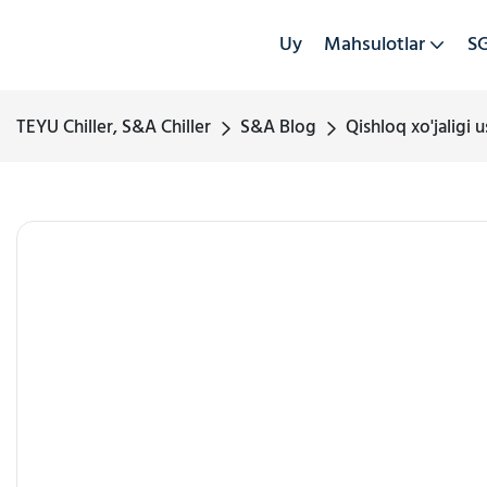
Uy
Mahsulotlar
SG
TEYU Chiller, S&A Chiller
S&A Blog
Qishloq xo'jaligi 