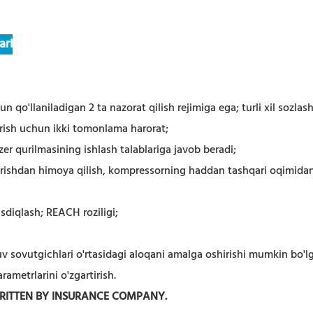
ari
hun qo'llaniladigan 2 ta nazorat qilish rejimiga ega; turli xil sozlash
ndirish uchun ikki tomonlama harorat;
lazer qurilmasining ishlash talablariga javob beradi;
ktirishdan himoya qilish, kompressorning haddan tashqari oqimidan 
asdiqlash; REACH roziligi;
a suv sovutgichlari o'rtasidagi aloqani amalga oshirishi mumkin b
ametrlarini o'zgartirish.
WRITTEN BY INSURANCE COMPANY.