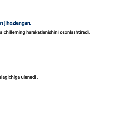
lan jihozlangan.
sa chillerning harakatlanishini osonlashtiradi.
 ulagichiga ulanadi
.