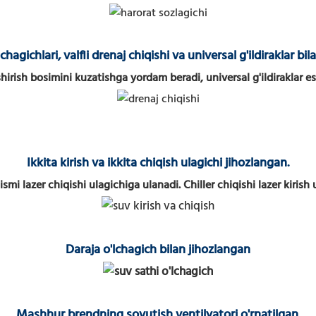
chagichlari,
valfli drenaj chiqishi va universal g'ildiraklar bi
shirish bosimini kuzatishga yordam beradi,
universal g'ildiraklar e
Ikkita kirish va ikkita chiqish ulagichi jihozlangan.
qismi lazer chiqishi ulagichiga ulanadi. Chiller chiqishi lazer kirish
Daraja o'lchagich bilan jihozlangan
Mashhur brendning sovutish ventilyatori o'rnatilgan.