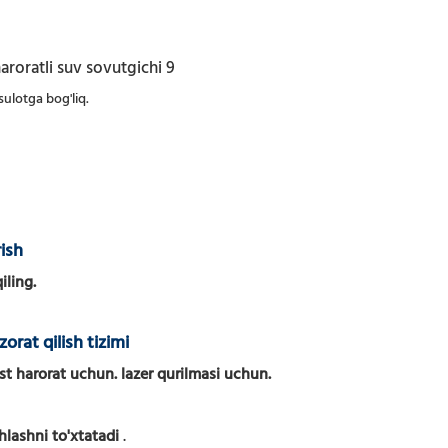
sulotga bog'liq.
ish
iling.
orat qilish tizimi
t harorat uchun. lazer qurilmasi uchun.
hlashni to'xtatadi
.