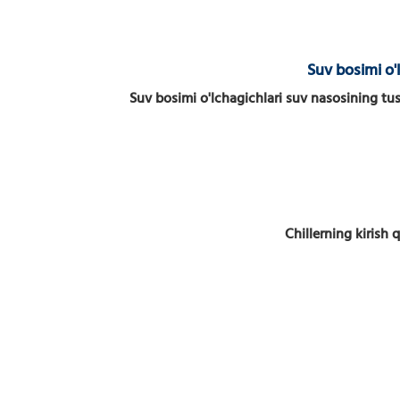
Suv bosimi o'l
Suv bosimi o'lchagichlari suv nasosining tu
Chillerning kirish 