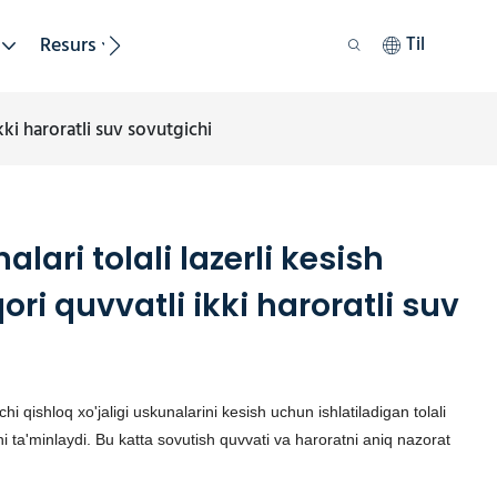
Resurs
Barqarorlik
Til
kki haroratli suv sovutgichi
alari tolali lazerli kesish
i quvvatli ikki haroratli suv
hi qishloq xo'jaligi uskunalarini kesish uchun ishlatiladigan tolali
i ta'minlaydi. Bu katta sovutish quvvati va haroratni aniq nazorat