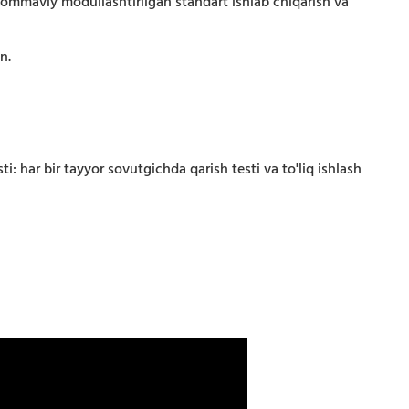
n ommaviy modullashtirilgan standart ishlab chiqarish va
n.
i: har bir tayyor sovutgichda qarish testi va to'liq ishlash