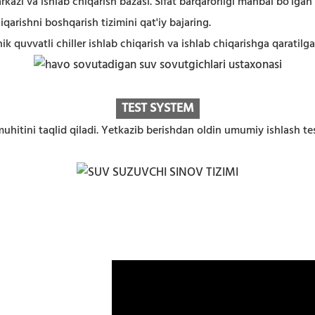
kazi va ishlab chiqarish bazasi. Sifat barqarorligi manbai bo'lga
qarishni boshqarish tizimini qat'iy bajaring.
hik quvvatli chiller ishlab chiqarish va ishlab chiqarishga qaratilga
TEST SYSTEM
muhitini taqlid qiladi. Yetkazib berishdan oldin umumiy ishlash test