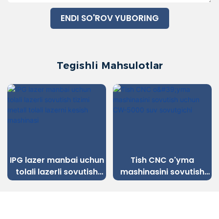
ENDI SO'ROV YUBORING
Tegishli Mahsulotlar
IPG lazer manbai uchun
Tish CNC o'yma
tolali lazerli sovutish
mashinasini sovutish
tizimi metall tolali
uchun CW-5000 suv
lazerni kesish
sovutgichi
mashinasi