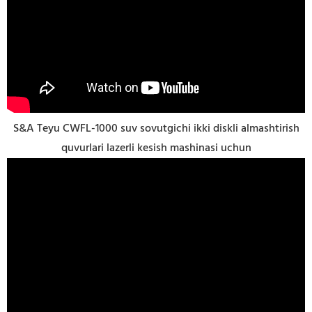
S&A Teyu CWFL-1000 suv sovutgichi ikki diskli almashtirish
quvurlari lazerli kesish mashinasi uchun