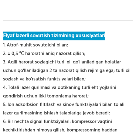
Elyaf lazerli sovutish tizimining xususiyatlari
1. Atrof-muhit sovutgichi bilan;
2. ± 0,5 ℃ haroratni aniq nazorat qilish;
3. Aqlli harorat sozlagichi turli xil qo'llaniladigan holatlar
uchun qo'llaniladigan 2 ta nazorat qilish rejimiga ega; turli xil
sozlash va ko'rsatish funktsiyalari bilan;
4. Tolali lazer qurilmasi va optikaning turli ehtiyojlarini
qondirish uchun ikki tomonlama harorat;
5. Ion adsorbsion filtrlash va sinov funktsiyalari bilan tolali
lazer qurilmasining ishlash talablariga javob beradi;
6. Bir nechta signal funktsiyalari: kompressor vaqtini
kechiktirishdan himoya qilish, kompressorning haddan