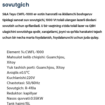
sovutgich
S&A Teyu CWFL-1000 er-xotin haroratli va ikkilamchi boshqaruv
tipidagi sanoat suv sovutgichi, 1000 Vt tolali ulangan lazerli diodani
sovutish uchun qo'llaniladi. U bir vaqtning o'zida tolali lazer va QBH
ulagichini sovutishga qodir, xarajatlarni, joyni va qo'lda harakatni tejash
uchun bir necha marta foydalanish, foydalanuvchi uchun juda qulay.
Element №:
CWFL-1000
Mahsulot kelib chiqishi:
Guanchjou,
Xitoy
Yuk tashish porti:
Guanchjou, Xitoy
Aniqlik:
±0.5℃
Kuchlanishi:
220V
Chastotasi:
50/60Hz
Sovutgich:
R-410a
Reduktor:
kapillyar
Nasos quvvati:
0.55KW
Tank hajmi:
15L