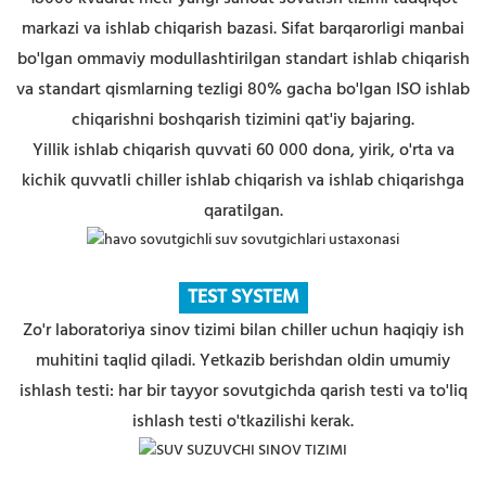
markazi va ishlab chiqarish bazasi. Sifat barqarorligi manbai
bo'lgan ommaviy modullashtirilgan standart ishlab chiqarish
va standart qismlarning tezligi 80% gacha bo'lgan ISO ishlab
chiqarishni boshqarish tizimini qat'iy bajaring.
Yillik ishlab chiqarish quvvati 60 000 dona, yirik, o'rta va
kichik quvvatli chiller ishlab chiqarish va ishlab chiqarishga
qaratilgan.
TE
ST SYSTEM
Zo'r laboratoriya sinov tizimi bilan chiller uchun haqiqiy ish
muhitini taqlid qiladi. Yetkazib berishdan oldin umumiy
ishlash testi: har bir tayyor sovutgichda qarish testi va to'liq
ishlash testi o'tkazilishi kerak.