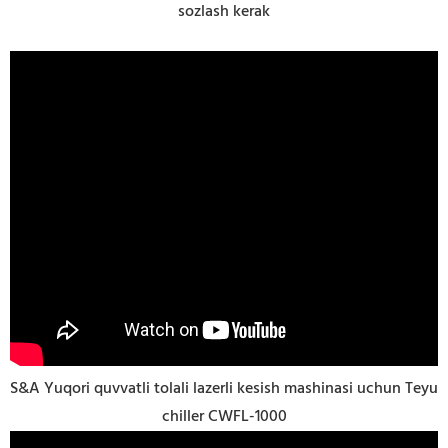
sozlash kerak
S&A Yuqori quvvatli tolali lazerli kesish mashinasi uchun Teyu
chiller CWFL-1000