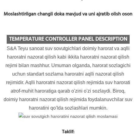
Moslashtirilgan changli doka mavjud va uni ajratib olish oson
TEMPERATURE CONTROLLER PANEL DESCRIPTION
S&A Teyu sanoat suv sovutgichlari doimiy harorat va aqlli
haroratni nazorat qilish kabi ikkita haroratni nazorat qilish
rejimi bilan mashhur. Umuman olganda, harorat sozlagichi
uchun standart sozlama haroratni aqlli nazorat qilish
rejimidir. Aqlli haroratni nazorat qilish rejimida suv harorati
atrof-muhit haroratiga qarab o'zini o'zi sozlaydi. Biroq,
doimiy haroratni nazorat qilish rejimida foydalanuvchilar suv
haroratini qo'lda sozlashlari mumkin.
Taklif: