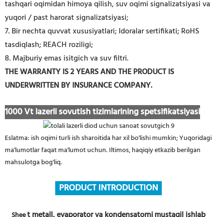
tashqari oqimidan himoya qilish, suv oqimi signalizatsiyasi va
yuqori / past harorat signalizatsiyasi;
7. Bir nechta quvvat xususiyatlari; Idoralar sertifikati; RoHS
tasdiqlash; REACH roziligi;
8. Majburiy emas isitgich va suv filtri.
THE WARRANTY IS 2 YEARS AND THE PRODUCT IS
UNDERWRITTEN BY INSURANCE COMPANY.
1000 Vt lazerli sovutish tizimlarining spetsifikatsiyasi
Eslatma: ish oqimi turli ish sharoitida har xil bo'lishi mumkin; Yuqoridagi
ma'lumotlar faqat ma'lumot uchun. Iltimos, haqiqiy etkazib berilgan
mahsulotga bog'liq.
PRODUCT
INTRODUCTION
t metall, evaporator va kondensatorni
mustaqil ishlab
Shee