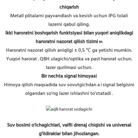
chiqarish
Metall plitalarni payvandlash va kesish uchun IPG tolali
lazerni qabul qiling.
Ikki haroratni boshqarish funktsiyasi bilan
yuqori aniqlikdagi
haroratni nazorat qilish tizimi
m
Haroratni nazorat qilish aniqligi ± 0,5 ℃ ga yetishi mumkin.
Yuqori harorat
.
QBH ulagichi/optika va past
harorat uchun.
lazer qurilmasi uchun.
Bir nechta signal
himoyasi
Himoya qilish maqsadida suv sovutgichdan
a
signal belgisini
l
olgandan so'ng lazer ishlashni to'xtatadi
.
Suv bosimi o'lchagichlari, valfli drenaj chiqishi va universal
g'ildiraklar bilan jihozlangan.