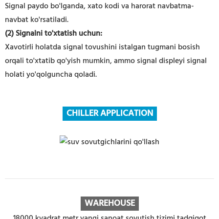
Signal paydo bo'lganda, xato kodi va harorat navbatma-
navbat ko'rsatiladi.
(2) Signalni to'xtatish uchun:
Xavotirli holatda signal tovushini istalgan tugmani bosish
orqali to'xtatib qo'yish mumkin, ammo signal displeyi signal
holati yo'qolguncha qoladi.
CHILLER APPLICATION
WAREHOUSE
18000 kvadrat metr yangi sanoat sovutish tizimi tadqiqot