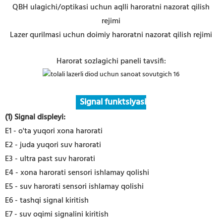
QBH ulagichi/optikasi uchun aqlli haroratni nazorat qilish
rejimi
Lazer qurilmasi uchun doimiy haroratni nazorat qilish rejimi
Harorat sozlagichi paneli tavsifi:
Signal funktsiyasi
(1) Signal displeyi:
E1 - o'ta yuqori xona harorati
E2 - juda yuqori suv harorati
E3 - ultra past suv harorati
E4 - xona harorati sensori ishlamay qolishi
E5 - suv harorati sensori ishlamay qolishi
E6 - tashqi signal kiritish
E7 - suv oqimi signalini kiritish