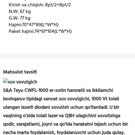
Kirish va chiqish:
Rp1/2+Rp1/2
N.W:
67 kg
G.W:
77 kg
Hajmi:
70*47*89(L*W*H)
Paket hajmi:
74*61*104(L*W*H)
Mahsulot tavsifi
S&A Teyu CWFL-1000 er-xotin haroratli va ikkilamchi
boshqaruv tipidagi sanoat suv sovutgichi, 1000 Vt tolali
ulangan lazerli diodani sovutish uchun qo'llaniladi. U bir
vaqtning o'zida tolali lazer va QBH ulagichini sovutishga
qodir, xarajatlarni, joyni va qo'lda harakatni tejash uchun bir
necha marta foydalanish, foydalanuvchi uchun juda qulay.