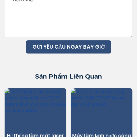
GỬI YÊU CẦU NGAY BÂY GIỜ
Sản Phẩm Liên Quan
Hệ thống làm mát laser
Máy làm lạnh nước công