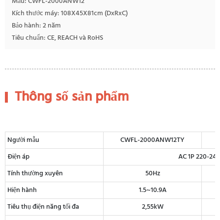
Mẫu: CWFL-2000ANW12
Kích thước máy: 108X45X81cm (DxRxC)
Bảo hành: 2 năm
Tiêu chuẩn: CE, REACH và RoHS
Thông số sản phẩm
Người mẫu
CWFL-2000ANW12TY
Điện áp
AC 1P 220-24
Tính thường xuyên
50Hz
Hiện hành
1.5~10.9A
Tiêu thụ điện năng tối đa
2,55kW