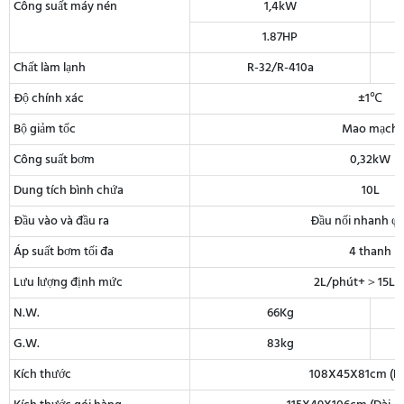
Công suất máy nén
1,4kW
1.87HP
Chất làm lạnh
R-32/R-410a
Độ chính xác
±1℃
Bộ giảm tốc
Mao mạch
Công suất bơm
0,32kW
Dung tích bình chứa
10L
Đầu vào và đầu ra
Đầu nối nhanh φ
Áp suất bơm tối đa
4 thanh
Lưu lượng định mức
2L/phút+＞15L/
N.W.
66Kg
G.W.
83kg
Kích thước
108X45X81cm (D