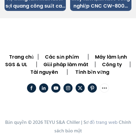
sợi quang công suất cao
nghiệp CNC CW-8000
CWFL-40000 dành cho
cho trục chính 200kW
máy cắt laser sợi quang
40kW
Trang chủ
Các sản phẩm
Máy làm lạnh
|
|
SGS & UL
Giải pháp làm mát
Công ty
|
|
|
Tài nguyên
Tính bền vững
|
Bản quyền © 2026 TEYU S&A Chiller |
Sơ
đồ trang web
Chính
sách bảo mật