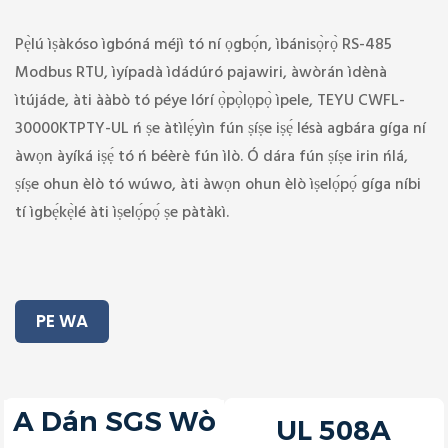
Pẹ̀lú ìṣàkóso ìgbóná méjì tó ní ọgbọ́n, ìbánisọ̀rọ̀ RS-485
Modbus RTU, ìyípadà ìdádúró pajawiri, àwòrán ìdènà
ìtújáde, àti ààbò tó péye lórí ọ̀pọ̀lọpọ̀ ìpele, TEYU CWFL-
30000KTPTY-UL ń ṣe àtìlẹ́yìn fún ṣíṣe iṣẹ́ lésà agbára gíga ní
àwọn àyíká iṣẹ́ tó ń béèrè fún ìlò. Ó dára fún ṣíṣe irin ńlá,
ṣíṣe ohun èlò tó wúwo, àti àwọn ohun èlò ìṣelọ́pọ́ gíga níbi
tí ìgbẹ́kẹ̀lé àti ìṣelọ́pọ́ ṣe pàtàkì.
PE WA
A Dán SGS Wò
UL 508A