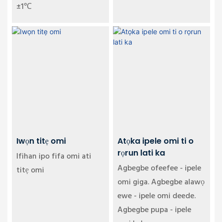
±1℃
Iwọn titẹ omi
Atọka ipele omi ti o
rọrun lati ka
Ifihan ipo fifa omi ati
Agbegbe ofeefee - ipele
titẹ omi
omi giga. Agbegbe alawọ
ewe - ipele omi deede.
Agbegbe pupa - ipele