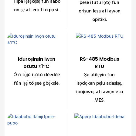
Tiipa lẹsẹkẹsẹ fun aabo
pese itutu lọtọ fun
oniṣẹ ati ẹrọ ti o pọ si.
orisun lesa ati awọn
opitiki.
Iduroṣinṣin Iwọn
RS-485 Modbus
otutu ±1°C
RTU
Ó ń tọ́jú ìtútù déédéé
Ṣe atilẹyin fun
fún iṣẹ́ tó ṣeé gbẹ́kẹ̀lé.
isọdọkan pẹlu adaṣiṣẹ,
ibojuwo, ati awọn eto
MES.