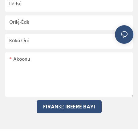
Ilé-Iṣẹ́
Orílẹ̀-Èdè
Kókó Ọ̀rọ̀
Akoonu
FIRANṢẸ IBEERE BAYI