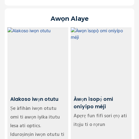
Awọn Alaye
Alakoso iwọn otutu
Àwọn ìsopọ̀ omi
oníyípo méjì
Ṣe àfihàn iwọn otutu
Apẹrẹ fun fifi sori ẹrọ ati
omi ti awọn iyika itutu
itọju ti o rọrun
lesa ati optics.
Iduroṣinṣin iwọn otutu ti