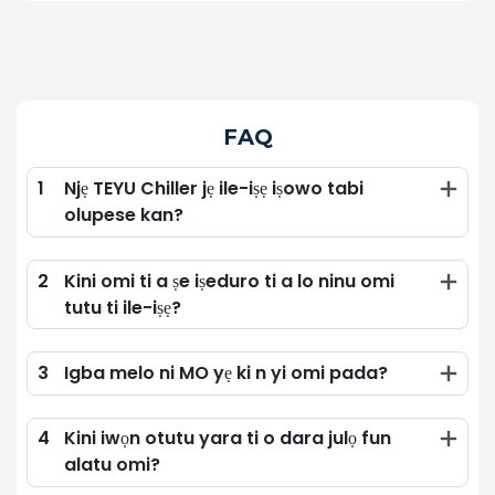
FAQ
1
Njẹ TEYU Chiller jẹ ile-iṣẹ iṣowo tabi
olupese kan?
2
Kini omi ti a ṣe iṣeduro ti a lo ninu omi
tutu ti ile-iṣẹ?
3
Igba melo ni MO yẹ ki n yi omi pada?
4
Kini iwọn otutu yara ti o dara julọ fun
alatu omi?