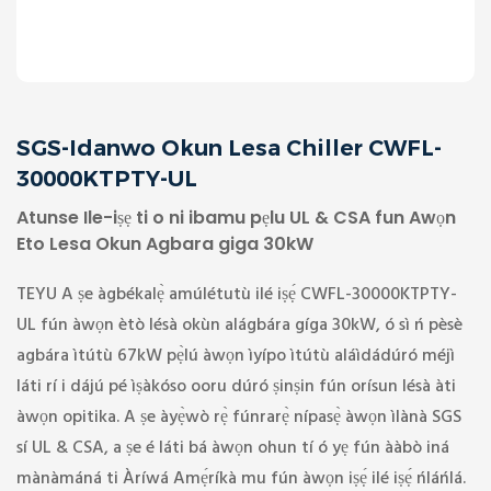
SGS-Idanwo Okun Lesa Chiller CWFL-
30000KTPTY-UL
Atunse Ile-iṣẹ ti o ni ibamu pẹlu UL & CSA fun Awọn
Eto Lesa Okun Agbara giga 30kW
TEYU A ṣe àgbékalẹ̀ amúlétutù ilé iṣẹ́ CWFL-30000KTPTY-
UL fún àwọn ètò lésà okùn alágbára gíga 30kW, ó sì ń pèsè
agbára ìtútù 67kW pẹ̀lú àwọn ìyípo ìtútù aláìdádúró méjì
láti rí i dájú pé ìṣàkóso ooru dúró ṣinṣin fún orísun lésà àti
àwọn opitika. A ṣe àyẹ̀wò rẹ̀ fúnrarẹ̀ nípasẹ̀ àwọn ìlànà SGS
sí UL & CSA, a ṣe é láti bá àwọn ohun tí ó yẹ fún ààbò iná
mànàmáná ti Àríwá Amẹ́ríkà mu fún àwọn iṣẹ́ ilé iṣẹ́ ńláńlá.