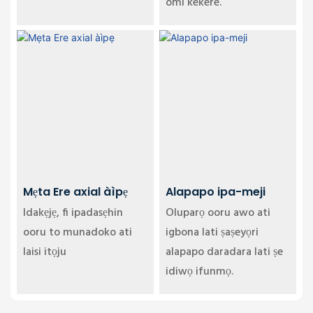
omi kekere.
Mẹta Ere axial àìpẹ
Alapapo ipa-meji
Idakẹjẹ, ﬁ ipadasẹhin
Oluparọ ooru awo ati
ooru to munadoko ati
igbona lati ṣaṣeyọri
laisi itọju
alapapo daradara lati ṣe
idiwọ ifunmọ.