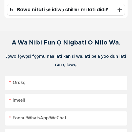
5
Bawo ni lati ṣe idiwọ chiller mi lati didi?
A Wa Nibi Fun Ọ Nigbati O Nilo Wa.
Jọwọ fọwọsi fọọmu naa lati kan si wa, ati pe a yoo dun lati
ran ọ lọwọ.
Orúkọ
Imeeli
Foonu/WhatsApp/WeChat