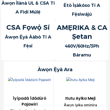
Àwọn Ìlànà UL & CSA Tí
Ètò Ìṣàkóso Tí A
A Fìdí Múlẹ̀
Fẹ́síwájú
CSA Fọwọ́ Sí
AMẸRIKA & CA
Ṣetan
Àwọn Ẹ̀yà Ààbò Tí A
Fẹ́sí
460V/60Hz/3Ph
Báramu
Àwọn Ẹ̀yà Ara
Ìyípadà Ìdádúró
Itutu Ayika Meji
Pajawiri
Àwọn iyika ominira