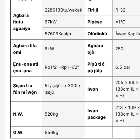
228613Btu/wakati
Firiiji
R-32
Agbara
itutu
67kW
Pípéye
±1℃
agbaiye
57609Kcal/h
Olùdínkù
Àwọn Kapilá
Agbára fifa
Agbára
6kW
250L
omi
ojò
Ẹnu-ọna ati
Pípù tí ó
Rp1/2"+Rp1-1/2"
6.5 bar
ẹnu-ọna
pọ̀ jùlọ
205 × 96 ×
Ṣíṣàn tí a
5L/ìṣẹ́jú+＞300L/
Iwọn
130cm (L ×
fún ní ìwọ̀n
ìṣẹ́jú
× H)
213 × 109 ×
Iwọn
N.W.
520kg
138cm (L ×
package
× H)
G.W.
556kg