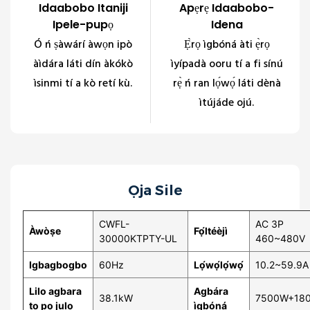
Idaabobo Itaniji
Apẹrẹ Idaabobo-
Ipele-pupọ
Idena
Ó ń ṣàwárí àwọn ipò
Ẹ̀rọ ìgbóná àti ẹ̀rọ
àìdára láti dín àkókò
ìyípadà ooru tí a fi sínú
ìsinmi tí a kò retí kù.
rẹ̀ ń ran lọ́wọ́ láti dènà
ìtújáde ojú.
Ọja Sile
CWFL-
AC 3P
Àwòṣe
Fọ́ltéèjì
30000KTPTY-UL
460~480V
Igbagbogbo
60Hz
Lọ́wọ́lọ́wọ́
10.2~59.9A
Lilo agbara
Agbára
38.1kW
7500W+18
to pọ julọ
ìgbóná