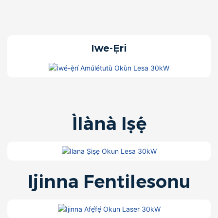
Iwe-Ẹri
Ìlànà Iṣẹ́
Ijinna Fentilesonu