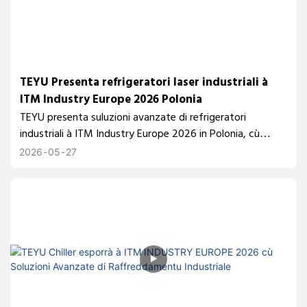
TEYU Presenta refrigeratori laser industriali à
ITM Industry Europe 2026 Polonia
TEYU presenta suluzioni avanzate di refrigeratori
industriali à ITM Industry Europe 2026 in Polonia, cù
refrigeratori laser à fibra, refrigeratori da rack è sistemi di
2026
05
27
cuntrollu di temperatura di precisione cuncepiti per
applicazioni di fabricazione industriale europea.