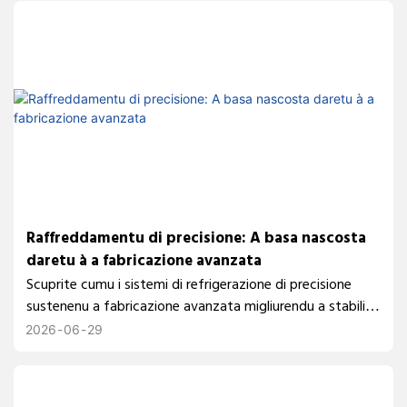
Raffreddamentu di precisione: A basa nascosta
daretu à a fabricazione avanzata
Scuprite cumu i sistemi di refrigerazione di precisione
sustenenu a fabricazione avanzata migliurendu a stabilità
di l'attrezzatura, a cunsistenza di u prucessu è
2026
06
29
l'affidabilità di a produzzione. TEYU furnisce suluzioni di
raffreddamentu industriale per a trasfurmazione laser, a
machinazione CNC, i laboratori è assai di più.