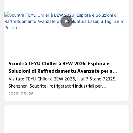
Scuntrà TEYU Chiller à BEW 2026: Esplora e
Soluzioni di Raffreddamentu Avanzate per a
Saldatura Laser, u Tagliu è a Pulizia
Visitate TEYU Chiller à BEW 2026, Hall 7 Stand 72325,
Shenzhen. Scuprite i refrigeratori industriali per
applicazioni di saldatura laser, taglio è pulizia, cumprese
2026
06
26
soluzioni integrate, montate su rack è di raffreddamento
laser a fibra.