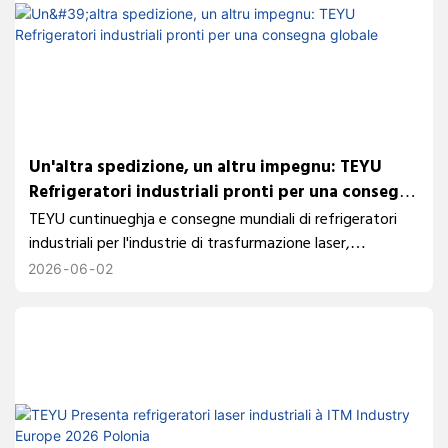
Un'altra spedizione, un altru impegnu: TEYU
Refrigeratori industriali pronti per una consegna
globale
TEYU cuntinueghja e consegne mundiali di refrigeratori
industriali per l'industrie di trasfurmazione laser,
elettronica, nova energia è automatizazione. Cù più di 24
2026
06
02
anni di sperienza, una basa di fabricazione di 50.000 m² è
più di 230.000 refrigeratori spediti annualmente, TEYU
sustene i clienti in u mondu sanu cù suluzioni di
raffreddamentu affidabili.