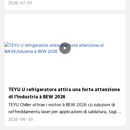
Scoprite cumu a suluzione di raffreddamentu CWFL-
2026
07
01
3000ENW16 di TEYU supporta i prughjetti OEM/ODM cù
prestazioni stabili, integrazione flessibile è fornitura
affidabile.
TEYU U refrigeratore attira una forte attenzione
di l'industria à BEW 2026
TEYU Chiller attrae i visitori à BEW 2026 cù suluzioni di
raffreddamentu laser per applicazioni di saldatura, taglio
è pulizia. Esplora i chiller laser integrati, muntati in rack è
2026
06
30
in fibra da un produttore di chiller industriali di fiducia.