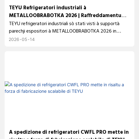
TEYU Refrigeratori industriali à
METALLOOBRABOTKA 2026 | Raffreddamentu
affidabile per macchine di lavorazione di metalli
TEYU refrigeratori industriali sò stati visti à supportà
è laser
parechji espositori à METALLOOBRABOTKA 2026 in
Russia. Scuprite cumu u raffreddamentu stabile è
2026
05
14
efficiente garantisce un funziunamentu affidabile di
l'attrezzatura di taglio laser, saldatura è CNC in ambienti
industriali esigenti.
A spedizione di refrigeratori CWFL PRO mette in