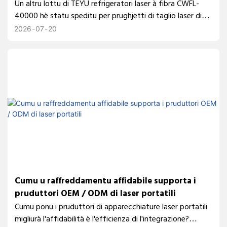
l'esteru
Un altru lottu di TEYU refrigeratori laser à fibra CWFL-
reale. U video quì sottu cattura alcuni di i mumenti
40000 hè statu speditu per prughjetti di taglio laser di
spartuti durante a visita.
40 kW à l'esteru. Scuprite cumu u raffreddamentu
2026
07
20
industriale affidabile supporta a trasfurmazione laser
d'alta putenza, u funziunamentu stabile è l'integrazione
di l'equipaggiamenti glubale.
Cumu u raffreddamentu affidabile supporta i
pruduttori OEM / ODM di laser portatili
Cumu ponu i pruduttori di apparecchiature laser portatili
migliurà l'affidabilità è l'efficienza di l'integrazione?