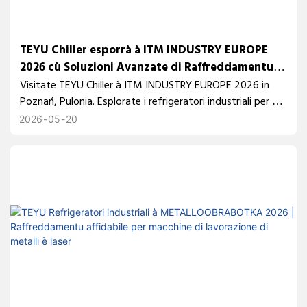
TEYU Chiller esporrà à ITM INDUSTRY EUROPE
2026 cù Soluzioni Avanzate di Raffreddamentu
Industriale
Visitate TEYU Chiller à ITM INDUSTRY EUROPE 2026 in
Poznań, Pulonia. Esplorate i refrigeratori industriali per u
tagliu laser à fibra, a machinazione CNC, a saldatura laser
2026
05
20
è l'automazione industriale. Scuprite suluzioni di
raffreddamentu affidabili da un produttore prufessiunale
di refrigeratori di fiducia da 10.000 clienti in u mondu
sanu.