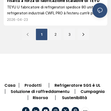
risaltu a forza di fabricazione scalabile di TEYU
TEYU U fabricatore di refrigeratori spedisce 80 unità di
refrigeratori industriali CWFL PRO à l'esteru cum'è parte
di e so consegne mundiali di rutina, sustinute da 230 000
2026
04
23
spedizioni annuali è una fabricazione scalabile per i
bisogni di raffreddamentu laser in fibra.
1
2
3
Casa
Prodotti
Refrigeratore SGS è UL
|
|
Soluzione di raffreddamentu
Cumpagnia
|
|
Risorsa
Sustenibilità
|
|