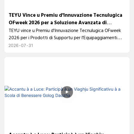
TEYU Vince u Premiu d'Innuvazione Tecnulugica
OFweek 2026 per a Soluzione Avanzata di
Refrigerazione Laser UV
TEYU vince u Premiu d'Innuvazione Tecnulugica OFweek
2026 per i Prodotti di Supportu per l'Equipaggiamenti
Laser per u refrigeratore laser UV CWUP-05THS, chì
2026
07
31
presenta un raffreddamentu di precisione di ±0,1°C per
applicazioni laser avanzate, cum'è PCB, wafer è
trasfurmazione laser di precisione.