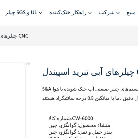
منبع
شرکت
راهکار خنک‌کننده
چیلر SGS و UL
چیلرهای آبی تبرید اسپیندل CNC
 CNC
CW-6000
شماره کالا:
منشاء محصول:
گوانگژو، چین
بندر حمل و نقل:
گوانگژو، چین