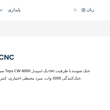
پایداری
زبان
چیلرهای آبی تبرید اسپیندل
خنک شونده
با ظرفیت
S&A سیستم‌های چیلر صنعتی آب خنک شونده با هوا Teyu CW-6000 یک
اسپیندل CNC
خنک‌کنندگی 3000 وات، مبرد محیطی اختیاری، کنترل دقیق دما با میانگین 0.5 درجه سانتیگراد هستند.