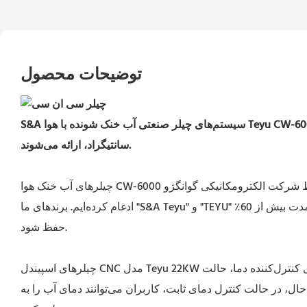
توضیحات محصول
های چیلر صنعتی آب خنک شونده با هوا Teyu CW-6000
سانتیگراد، ارائه می‌شوند.
چیلرهای آب خنک هوا CW-6000 توسط شرکت الکترومکانیکی گوانگژو Teyu تولید می‌شوند. ما بیش از 16 سال است که در زمینه غربالگری و آموزش، بسیاری از تأمین‌کنندگان برتر قطعات را با هم
ادغام کرده‌ایم. برندهای ما "S&A Teyu" و "TEYU" از هزاران تولیدکننده در داخل و خارج از کشور تأیید و اعتماد کسب کرده‌اند که این امر باعث می‌شود نرخ صادرات محصولات ما در درازمدت بیش از 60٪
حفظ شود.
چیلرهای اسپیندل CNC مدل Teyu 22KW به دلیل داشتن دو حالت کنترل دما، یعنی دمای ثابت و حالت کنترل دمای هوشمند، محبوب هستند. به طور کلی، تنظیم پیش‌فرض برای کنترل‌کننده دما، حالت
ل، در حالت کنترل دمای ثابت، کاربران می‌توانند دمای آب را به