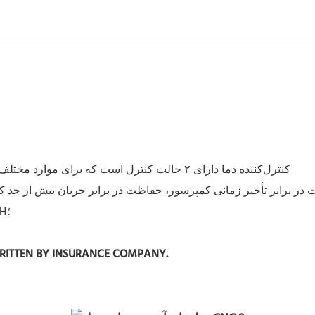
۳. کنترل‌کننده دما دارای ۲ حالت کنترل است که برای موارد مختلف قابل استفاده هستند؛ با تنظیمات و عملکردهای نمایشی متنوع؛
ت در برابر تأخیر زمانی کمپرسور، حفاظت در برابر جریان بیش از حد ک
۵. مشخصات توان چندگانه؛ تاییدیه CE؛ تاییدیه RoHS؛ تاییدیه REACH؛
WRITTEN BY INSURANCE COMPANY.