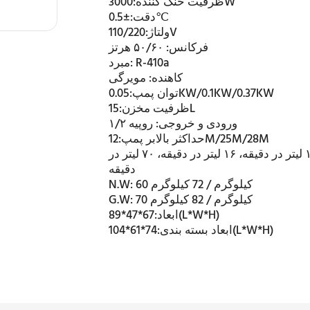
3000W
ظرفیت خنک کننده:
±0.5℃
دقت:
110/220V
ولتاژ:
فرکانس:
۵۰/۶۰ هرتز
R-410a
مبرد:
کاهنده:
مویرگی
0.05KW/0.1KW/0.37KW
توان پمپ:
15L
ظرفیت مخزن:
ورودی و خروجی:
روپیه ۱/۲
12M/25M/28M
حداکثر بالابر پمپ:
۱۳ لیتر در دقیقه، ۱۶ لیتر در دقیقه، ۷۰ لیتر در
دقیقه
60 کیلوگرم / 72 کیلوگرم
N.W:
70 کیلوگرم / 82 کیلوگرم
G.W:
67*47*89(L*W*H)
ابعاد:
74*61*104(L*W*H)
ابعاد بسته بندی: