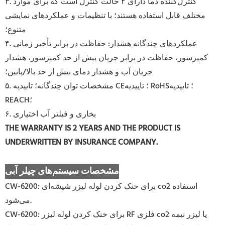
۳. کنترل‌کننده دما دارای ۲ حالت کنترل است که برای موارد
مختلف قابل استفاده هستند؛ با تنظیمات و عملکردهای نمایشی
متنوع؛
۴. عملکردهای چندگانه هشدار: حفاظت در برابر تأخیر زمانی
کمپرسور، حفاظت در برابر جریان بیش از حد کمپرسور، هشدار
جریان آب و هشدار دمای بیش از حد بالا/پایین؛
۵. مشخصات توان چندگانه؛ تاییدیه CE؛ تاییدیه RoHS؛ تاییدیه
REACH؛
۶. بخاری و فیلتر آب اختیاری
THE WARRANTY IS 2 YEARS AND THE PRODUCT IS
UNDERWRITTEN BY INSURANCE COMPANY.
مشخصات سیستم‌های چیلر آبی
CW-6200: برای خنک کردن لوله لیزر شیشه‌ای co2 استفاده
می‌شود.
CW-6200: برای خنک کردن لوله لیزر RF فلزی co2 یا لیزر نیمه