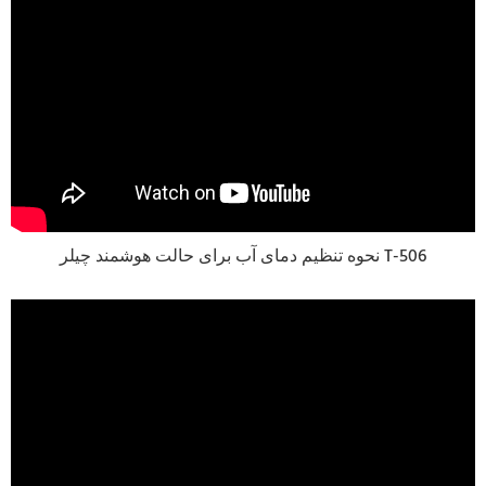
نحوه تنظیم دمای آب برای حالت هوشمند چیلر T-506