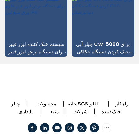
چیلر آبی CW-5000 برای
سیستم خنک کننده لیزر فیبر
خنک کردن دستگاه حکاکی
برای دستگاه برش لیزر فیبر
CNC دندانپزشکی
فلزی ورق منبع لیزر IPG
راهکار
چیلر SGS و UL
خانه
محصولات
|
|
|
خنک‌کننده
شرکت
منبع
پایداری
|
|
|