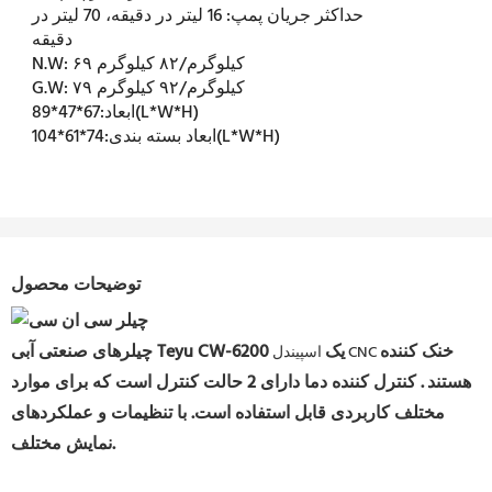
حداکثر جریان پمپ:
16 لیتر در دقیقه، 70 لیتر در
دقیقه
۶۹ کیلوگرم/۸۲ کیلوگرم
N.W:
۷۹ کیلوگرم/۹۲ کیلوگرم
G.W:
67*47*89(L*W*H)
ابعاد:
74*61*104(L*W*H)
ابعاد بسته بندی:
توضیحات محصول
خنک کننده
یک
چیلرهای صنعتی آبی Teyu CW-6200
اسپیندل CNC
هستند
.
کنترل کننده دما دارای 2 حالت کنترل است که برای موارد
مختلف کاربردی قابل استفاده است. با تنظیمات و عملکردهای
نمایش مختلف.