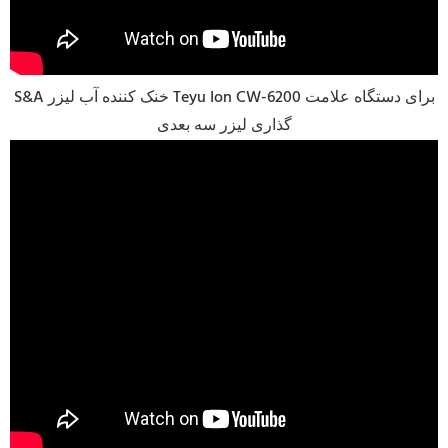
S&A خنک کننده آب لیزر Teyu Ion CW-6200 برای دستگاه علامت
گذاری لیزر سه بعدی