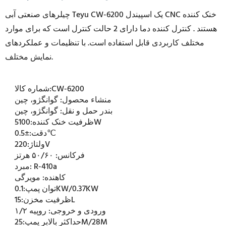
خنک کننده
اسپیندل CNC
یک
چیلرهای صنعتی آبی Teyu CW-6200
هستند
. کنترل کننده دما دارای 2 حالت کنترل است که برای موارد
مختلف کاربردی قابل استفاده است. با تنظیمات و عملکردهای
نمایش مختلف.
CW-6200
شماره کالا:
منشاء محصول:
گوانگژو، چین
بندر حمل و نقل:
گوانگژو، چین
5100W
ظرفیت خنک کننده:
±0.5℃
دقت:
220V
ولتاژ:
فرکانس:
۵۰/۶۰ هرتز
R-410a
مبرد:
کاهنده:
مویرگی
0.1KW/0.37KW
توان پمپ:
15L
ظرفیت مخزن:
ورودی و خروجی:
روپیه ۱/۲
25M/28M
حداکثر بالابر پمپ: