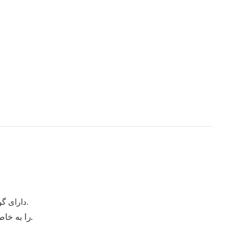
تمام چیلرهای آبی Teyu S&A دارای گواهی ثبت اختراع هستند. جعل و تقلب مجاز نیست.
لطفاً هنگام خرید چیلرهای آبی Teyu مدل S&A، لوگوی Teyu را به خاطر داشته باشید.