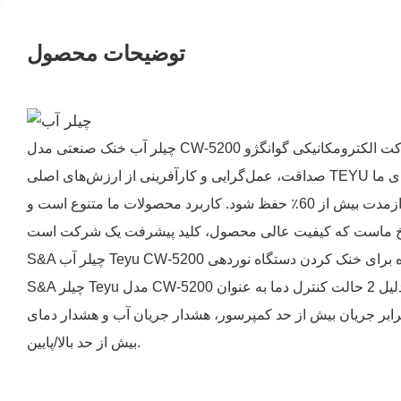
توضیحات محصول
صداقت، عمل‌گرایی و کارآفرینی از ارزش‌های اصلی TEYU هستند. این ارزش‌ها باعث می‌شوند که ما همیشه در طراحی و تولید خود به کیفیت اولویت دهیم. برندهای ما "S&A Teyu" و "TEYU" از
هزاران تولیدکننده در داخل و خارج از کشور تأیید و اعتماد دریافت کرده‌اند که این امر باعث می‌شود نرخ صادرات محصولات ما در درازمدت بیش از 60٪ حفظ شود. کاربرد محصولات ما متنوع است و
S&A چیلر Teyu مدل CW-5200 با ظرفیت سرمایش تا 1.4 کیلووات، دقت کنترل دما ±0.3 درجه سانتیگراد و محدوده کنترل دما در 5-35 درجه سانتیگراد. این چیلر به دلیل 2 حالت کنترل دما به عنوان
ابر جریان بیش از حد کمپرسور، هشدار جریان آب و هشدار دمای
بیش از حد بالا/پایین.