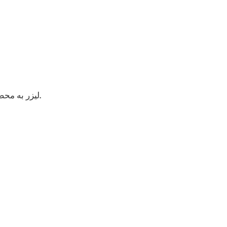
لیزر به محض دریافت سیگنال هشدار از چیلر آب برای اهداف حفاظتی، متوقف خواهد شد.