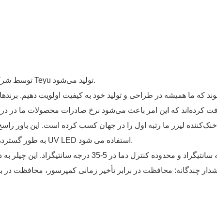
چیلر آب خنک صنعتی مدل CW-5200 توسط شرکت الکترومکانیکی گوانگژو Teyu تولید می‌شود.
S&A چیلر آب Teyu CW-5200 به طور گسترده برای خنک کردن دستگاه نوردهی UV LED استفاده می شود.
ر چندگانه: محافظت در برابر تأخیر زمانی کمپرسور، محافظت در بر