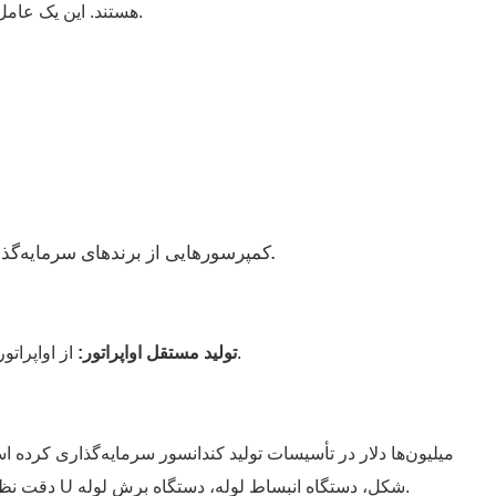
قطعات دارای لوگوی برند «S&A Teyu» هستند. این یک عامل شناسایی مهم برای تشخیص دستگاه تقلبی است.
: کمپرسورهایی از برندهای سرمایه‌گذاری مشترک معروف توشیبا، هیتاچی، پاناسونیک و ال‌جی و غیره را انتخاب کنید.
از اواپراتور قالب‌گیری تزریقی استاندارد استفاده کنید تا خطرات نشت آب و مبرد به حداقل برسد و کیفیت بهبود یابد.
تولید مستقل اواپراتور
:
دقت نظارت کند و کیفیت را تضمین کند. تأسیسات تولید کندانسور: دستگاه پانچ فین پرسرعت، دستگاه خم کردن لوله مسی تمام اتوماتیک U شکل، دستگاه انبساط لوله، دستگاه برش لوله.