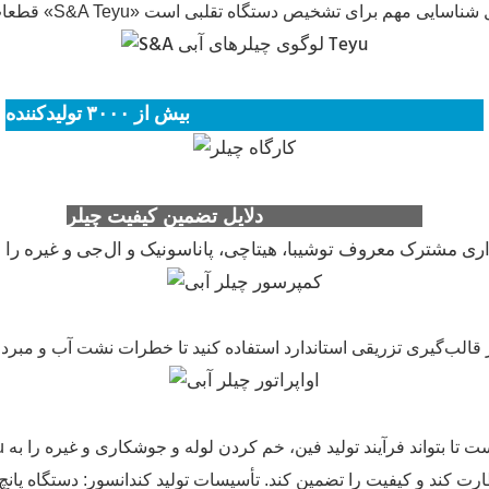
بیش از ۳۰۰۰ تولیدکننده، Teyu (S&A Teyu) را انتخاب می‌کنند.
دلایل تضمین کیفیت چیلر Teyu (S&A Teyu)