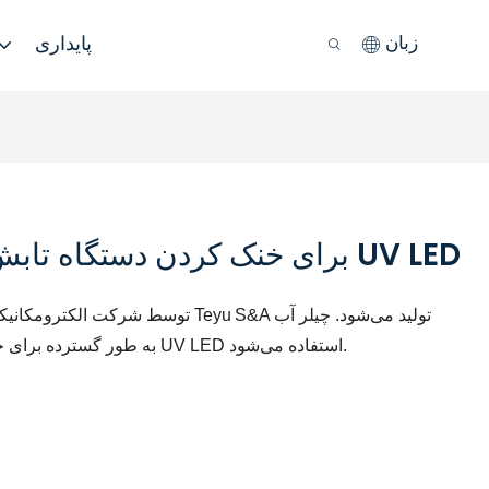
پایداری
زبان
چیلر آب خنک CW-5200 برای خنک کردن دستگاه تابش UV LED
S&A تولید می‌شود. چیلر آب
چیلر آب خنک صنعتی مدل CW-5200 توسط شرکت الکترومکانیکی گوانگژو Teyu
خنک Teyu CW-5200 به طور گسترده برای خنک کردن دستگاه نوردهی UV LED استفاده می‌شود.