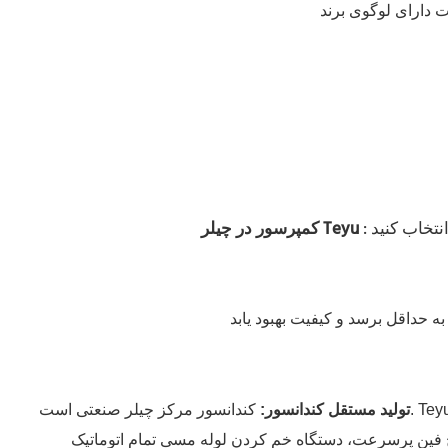
کمپرسور در چیلر Teyu
تولید مستقل کندانسور:
کندانسور مرکز چیلر صنعتی است. Teyu میلیون‌ها دلار در تأسیسات تولید کندانسور سرمایه‌گذاری کرده است تا بتواند فرآیند تولید فین، خم کردن لوله و جوشکاری و غیره را به