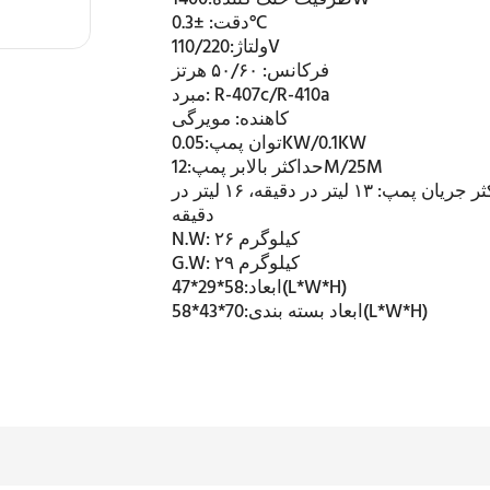
±0.3°C
دقت:
110/220V
ولتاژ:
فرکانس:
۵۰/۶۰ هرتز
R-407c/R-410a
مبرد:
کاهنده:
مویرگی
0.05KW/0.1KW
توان پمپ:
12M/25M
حداکثر بالابر پمپ:
ثر جریان پمپ:
۱۳ لیتر در دقیقه، ۱۶ لیتر در
دقیقه
۲۶ کیلوگرم
N.W:
۲۹ کیلوگرم
G.W:
58*29*47(L*W*H)
ابعاد:
70*43*58(L*W*H)
ابعاد بسته بندی: