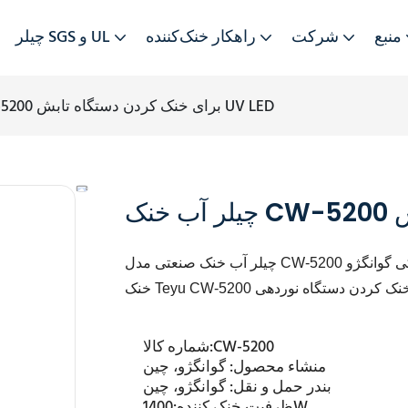
منبع
شرکت
راهکار خنک‌کننده
چیلر SGS و UL
چیلر آب خنک CW-5200 برای خنک کردن دستگاه تابش UV LED
CW-5200
شماره کالا:
منشاء محصول:
گوانگژو، چین
بندر حمل و نقل:
گوانگژو، چین
1400W
ظرفیت خنک کننده: