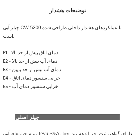
توضیحات هشدار
چیلر آبی CW-5200 با عملکردهای هشدار داخلی طراحی شده
است.
E1 - دمای اتاق بیش از حد بالا
E2 - دمای آب بیش از حد بالا
E3 - دمای آب بیش از حد پایین
E4 - خرابی سنسور دمای اتاق
E5 - خرابی سنسور دمای آب
چیلر اصلی Teyu (S&A Teyu) را شناسایی کنید
تمام چیلرهای آبی Teyu S&A دارای گواهی ثبت اختراع هستند. جعل