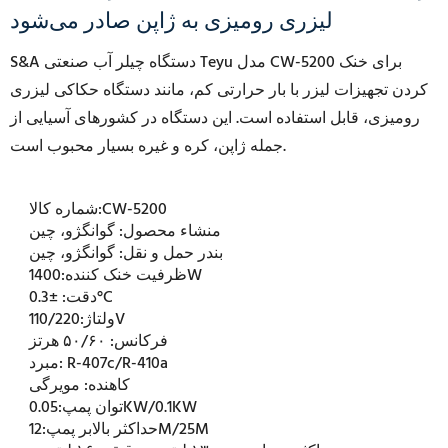
لیزری رومیزی به ژاپن صادر می‌شود
S&A دستگاه چیلر آب صنعتی Teyu مدل CW-5200 برای خنک
کردن تجهیزات لیزر با بار حرارتی کم، مانند دستگاه حکاکی لیزری
رومیزی، قابل استفاده است. این دستگاه در کشورهای آسیایی از
جمله ژاپن، کره و غیره بسیار محبوب است.
CW-5200
شماره کالا:
منشاء محصول:
گوانگژو، چین
بندر حمل و نقل:
گوانگژو، چین
1400W
ظرفیت خنک کننده:
±0.3°C
دقت:
110/220V
ولتاژ:
فرکانس:
۵۰/۶۰ هرتز
R-407c/R-410a
مبرد:
کاهنده:
مویرگی
0.05KW/0.1KW
توان پمپ:
12M/25M
حداکثر بالابر پمپ: