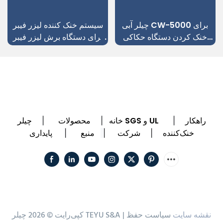
چیلر آبی CW-5000 برای
سیستم خنک کننده لیزر فیبر
خنک کردن دستگاه حکاکی
برای دستگاه برش لیزر فیبر
CNC دندانپزشکی
فلزی ورق منبع لیزر IPG
راهکار
چیلر SGS و UL
خانه
محصولات
|
|
|
خنک‌کننده
شرکت
منبع
پایداری
|
|
|
نقشه سایت
سیاست حفظ
کپی‌رایت © 2026 چیلر TEYU S&A |