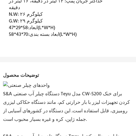
حداکثر جریان پمپ:
۱۳ لیتر در دقیقه، ۱۶ لیتر در
دقیقه
۲۶ کیلوگرم
N.W:
۲۹ کیلوگرم
G.W:
58*29*47(L*W*H)
ابعاد:
70*43*58(L*W*H)
ابعاد بسته بندی:
توضیحات محصول
S&A دستگاه چیلر آب صنعتی Teyu مدل CW-5200 برای خنک
کردن تجهیزات لیزر با بار حرارتی کم، مانند دستگاه حکاکی لیزری
رومیزی، قابل استفاده است. این دستگاه در کشورهای آسیایی از
جمله ژاپن، کره و غیره بسیار محبوب است.