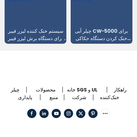
چیلر آبی CW-5000 برای
سیستم خنک کننده لیزر فیبر
خنک کردن دستگاه حکاکی
برای دستگاه برش لیزر فیبر
CNC دندانپزشکی
فلزی ورق منبع لیزر IPG
راهکار
چیلر SGS و UL
خانه
محصولات
|
|
|
خنک‌کننده
شرکت
منبع
پایداری
|
|
|