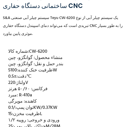
ساختمانی دستگاه حفاری CNC
S&A سیستم چیلر آبی صنعتی Teyu CW-6200 یک سیستم چیلر آبی از نوع
تبریدی است که می‌تواند دمای اسپیندل دستگاه حفاری CNC را به طور بسیار
موثری پایین بیاورد.
CW-6200
شماره کالا:
منشاء محصول:
گوانگژو، چین
بندر حمل و نقل:
گوانگژو، چین
5100W
ظرفیت خنک کننده:
±0.5℃
دقت:
220V
ولتاژ:
فرکانس:
۵۰/۶۰ هرتز
R-410a
مبرد:
کاهنده:
مویرگی
/0.1KW/0.37KW
توان پمپ:
15L
ظرفیت مخزن:
ورودی و خروجی:
روپیه ۱/۲
25M/28M
حداکثر بالابر پمپ: