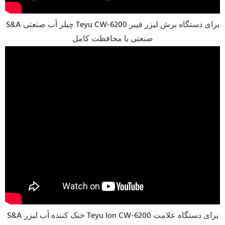
S&A چیلر آب صنعتی Teyu CW-6200 برای دستگاه برش لیزر فیبر
صنعتی با محافظت کامل
S&A خنک کننده آب لیزر Teyu Ion CW-6200 برای دستگاه علامت