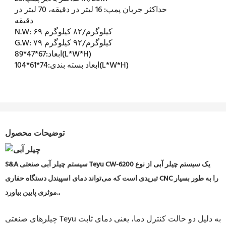
حداکثر جریان پمپ:
16 لیتر در دقیقه، 70 لیتر در
دقیقه
۶۹ کیلوگرم/۸۲ کیلوگرم
N.W:
۷۹ کیلوگرم/۹۲ کیلوگرم
G.W:
67*47*89(L*W*H)
ابعاد:
74*61*104(L*W*H)
ابعاد بسته بندی:
توضیحات محصول
S&A سیستم چیلر آبی صنعتی Teyu CW-6200 یک سیستم چیلر آبی از نوع
تبریدی است که می‌تواند دمای اسپیندل دستگاه حفاری CNC را به طور بسیار
.
موثری پایین بیاورد.
چیلرهای صنعتی Teyu به دلیل دو حالت کنترل دما، یعنی دمای ثابت