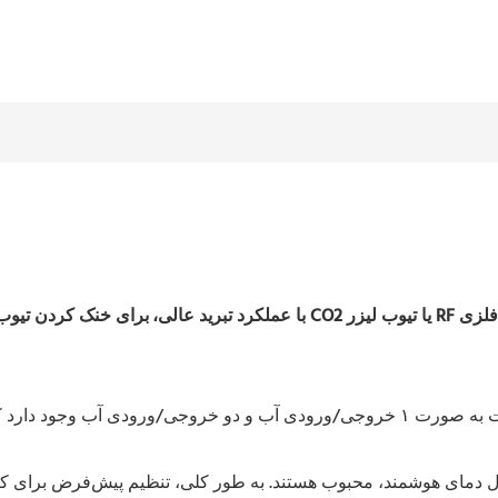
S&A سیستم‌های چیلر آب صنعتی Teyu CW-6100 با عملکرد تبرید عالی،
برای خنک کردن تیوب لیزر شیشه‌ای CO2 یا تیوب لیزر RF فلزی CO2 یا لیزر ن