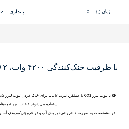
پایداری
زبان
S&A سیستم‌های چیلر آب صنعتی Teyu CW-6100 با عملکرد تبرید عالی،
برای خنک کردن تیوب لیزر شیشه‌ای CO2 یا تیو
فلزی CO2 یا لیزر نیمه‌هادی یا لیزر حالت جامد یا لیزر فیبری یا اسپیندل CNC استفاده می‌شوند.
دو مشخصات به صورت ۱ خروجی/ورودی آب و دو خروجی/ورو