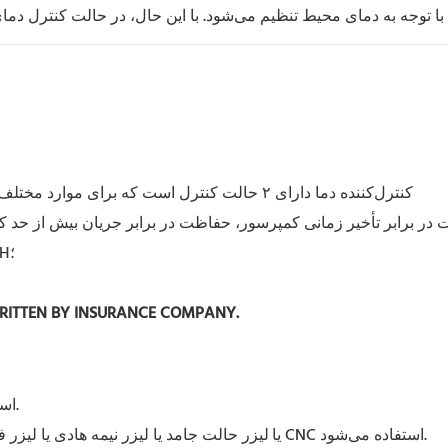
۳. کنترل‌کننده دما دارای ۲ حالت کنترل است که برای موارد مختلف قابل استفاده هستند؛ با تنظیمات و عملکردهای نمایشی متنوع؛
ت در برابر تأخیر زمانی کمپرسور، حفاظت در برابر جریان بیش از حد ک
۵. مشخصات توان چندگانه؛ تاییدیه CE؛ تاییدیه RoHS؛ تاییدیه REACH؛
WRITTEN BY INSURANCE COMPANY.
CW-6100: برای خنک کردن لوله لیزر شیشه‌ای co2 استفاده می‌شود.
لیزر حالت جامد یا لیزر نیمه هادی یا لیزر فیبر یا اسپیندل CNC استفاده می‌شود.
CW-6100: برای خنک کردن لوله لیزر RF فلزی co2 یا