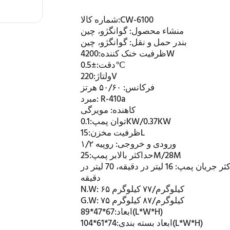
CW-6100
شماره کالا:
منشاء محصول:
گوانگژو، چین
بندر حمل و نقل:
گوانگژو، چین
4200W
ظرفیت خنک کننده:
±0.5℃
دقت:
220V
ولتاژ:
فرکانس:
۵۰/۶۰ هرتز
R-410a
مبرد:
کاهنده:
مویرگی
0.1KW/0.37KW
توان پمپ:
15L
ظرفیت مخزن:
ورودی و خروجی:
روپیه ۱/۲
25M/28M
حداکثر بالابر پمپ:
ثر جریان پمپ:
16 لیتر در دقیقه، 70 لیتر در
دقیقه
۶۵ کیلوگرم/۷۷ کیلوگرم
N.W:
۷۵ کیلوگرم/۸۷ کیلوگرم
G.W:
67*47*89(L*W*H)
ابعاد:
74*61*104(L*W*H)
ابعاد بسته بندی: