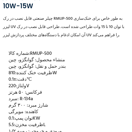
10W-15W
چیلر صنعتی قابل نصب در رک RMUP-500 به طور خاص برای خنک‌سازی
لیزر UV با توان 10 تا 15 وات طراحی شده است. طراحی قابل نصب در رک
آن امکان ادغام با دستگاه‌های مختلف پردازش لیزر UV را فراهم می‌کند.
RMUP-500
شماره کالا:
منشاء محصول:
گوانگژو، چین
بندر حمل و نقل:
گوانگژو، چین
810W
ظرفیت خنک کننده:
±0.1℃
دقت:
220V
ولتاژ:
فرکانس:
۵۰ هرتز
R-134a
مبرد:
شارژ مبرد:
۳۰۰ گرم
کاهنده:
مویرگی
0.1KW
توان پمپ:
5.5L
ظرفیت مخزن:
ورودی و خروجی:
روپیه ۱/۲