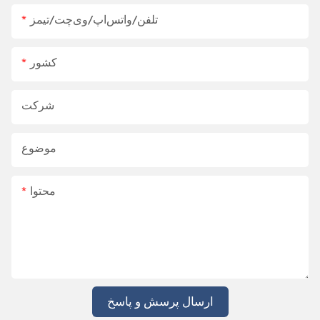
تلفن/واتس‌اپ/وی‌چت/تیمز
کشور
شرکت
موضوع
محتوا
ارسال پرسش و پاسخ