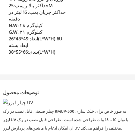
25M
حداکثر بالابر پمپ:
حداکثر جریان پمپ:
16 لیتر در
دقیقه
۲۸ کیلوگرم
N.W:
۳۱ کیلوگرم
G.W:
49*48*26(L*W*H) 6U
ابعاد:
ابعاد بسته
66*55*38(L*W*H)
بندی:
توضیحات محصول
چیلر صنعتی قابل نصب در رک RMUP-500 به طور خاص برای خنک سازی
لیزر UV با توان 10 تا 15 وات طراحی شده است
. طراحی قابل نصب در رک
آن امکان ادغام با ماشین‌های پردازش لیزر UV مختلف را فراهم می‌کند.