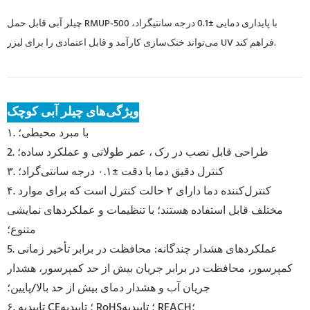
چیلر آبی قابل حمل RMUP-500 با پایداری دمایی ±0.1 درجه سانتیگراد،
می‌تواند خنک‌سازی کارآمد و قابل اعتمادی را برای لیزر UV فراهم کند.
ویژگی‌های چیلر آبی کوچک
۱. با مبرد محیطی؛
طراحی قابل نصب در رک
، عمر طولانی و عملکرد ساده؛
2.
۳. کنترل دقیق دما با دقت ±۰.۱ درجه سانتی‌گراد؛
۴. کنترل‌کننده دما دارای ۲ حالت کنترل است که برای موارد
مختلف قابل استفاده هستند؛ با تنظیمات و عملکردهای نمایشی
متنوع؛
5. عملکردهای هشدار چندگانه: محافظت در برابر تأخیر زمانی
کمپرسور، محافظت در برابر جریان بیش از حد کمپرسور، هشدار
جریان آب و هشدار دمای بیش از حد بالا/پایین؛
۶. تاییدیه CE؛ تاییدیه RoHS؛ تاییدیه REACH؛