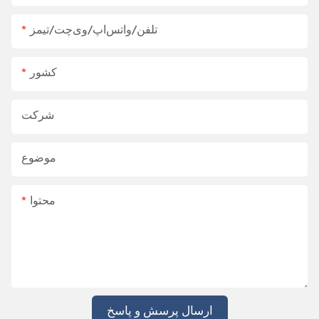
تلفن/واتس‌اپ/وی‌چت/تیمز
کشور
شرکت
موضوع
محتوا
ارسال پرسش و پاسخ