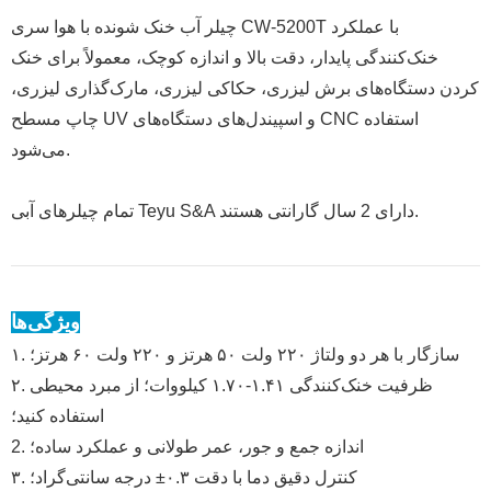
چیلر آب خنک شونده با هوا سری CW-5200T با عملکرد
خنک‌کنندگی پایدار، دقت بالا و اندازه کوچک، معمولاً برای خنک
کردن دستگاه‌های برش لیزری، حکاکی لیزری، مارک‌گذاری لیزری،
چاپ مسطح UV و اسپیندل‌های دستگاه‌های CNC استفاده
می‌شود.
تمام چیلرهای آبی Teyu S&A دارای 2 سال گارانتی هستند.
ویژگی‌ها
۱. سازگار با هر دو ولتاژ ۲۲۰ ولت ۵۰ هرتز و ۲۲۰ ولت ۶۰ هرتز؛
۲. ظرفیت خنک‌کنندگی ۱.۴۱-۱.۷۰ کیلووات؛ از مبرد محیطی
استفاده کنید؛
2. اندازه جمع و جور، عمر طولانی و عملکرد ساده؛
۳. کنترل دقیق دما با دقت ۰.۳± درجه سانتی‌گراد؛