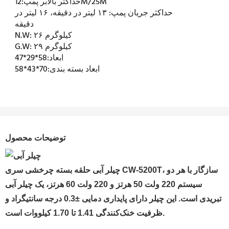
12M/25M
حداکثر بالابر پمپ:
حداکثر جریان پمپ:
۱۳ لیتر در دقیقه، ۱۶ لیتر در
دقیقه
۲۶ کیلوگرم
N.W:
۲۹ کیلوگرم
G.W:
ابعاد:
58*29*47
ابعاد بسته بندی:
70*43*58
توضیحات محصول
چیلر آبی حلقه بسته چرخشی سری CW-5200T، سازگار با هر دو
سیستم 220 ولت 50 هرتز و 220 ولت 60 هرتز، یک چیلر آبی
تبریدی است. این چیلر دارای پایداری دمایی ±0.3 درجه سانتیگراد و
ظرفیت خنک‌کنندگی 1.41 تا 1.70 کیلووات است.