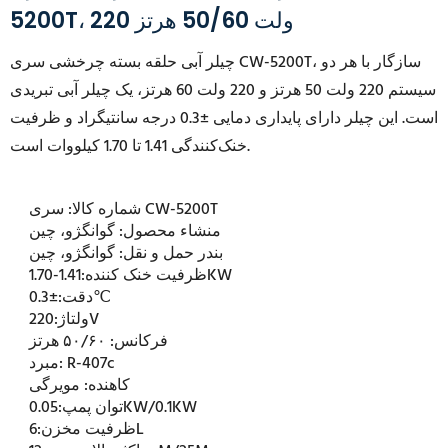
5200T، 220 ولت 50/60 هرتز
چیلر آبی حلقه بسته چرخشی سری CW-5200T، سازگار با هر دو
سیستم 220 ولت 50 هرتز و 220 ولت 60 هرتز، یک چیلر آبی تبریدی
است. این چیلر دارای پایداری دمایی ±0.3 درجه سانتیگراد و ظرفیت
خنک‌کنندگی 1.41 تا 1.70 کیلووات است.
سری CW-5200T
شماره کالا:
منشاء محصول:
گوانگژو، چین
بندر حمل و نقل:
گوانگژو، چین
1.41-1.70KW
ظرفیت خنک کننده:
±0.3℃
دقت:
220V
ولتاژ:
فرکانس:
۵۰/۶۰ هرتز
R-407c
مبرد:
کاهنده:
مویرگی
0.05KW/0.1KW
توان پمپ:
6L
ظرفیت مخزن: