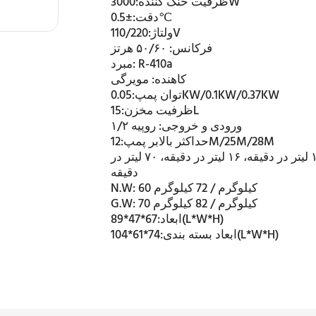
3000W
ظرفیت خنک کننده:
±0.5℃
دقت:
110/220V
ولتاژ:
فرکانس:
۵۰/۶۰ هرتز
R-410a
مبرد:
کاهنده:
مویرگی
0.05KW/0.1KW/0.37KW
توان پمپ:
15L
ظرفیت مخزن:
ورودی و خروجی:
روپیه ۱/۲
12M/25M/28M
حداکثر بالابر پمپ:
۱۳ لیتر در دقیقه، ۱۶ لیتر در دقیقه، ۷۰ لیتر در
دقیقه
60 کیلوگرم / 72 کیلوگرم
N.W:
70 کیلوگرم / 82 کیلوگرم
G.W:
67*47*89(L*W*H)
ابعاد:
74*61*104(L*W*H)
ابعاد بسته بندی: