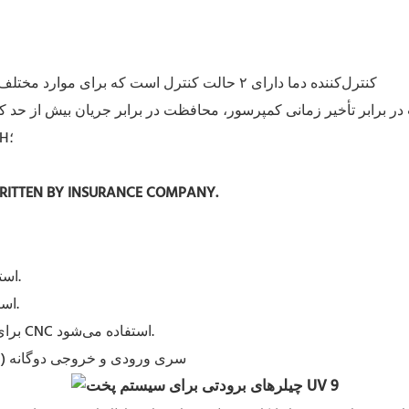
۳. کنترل‌کننده دما دارای ۲ حالت کنترل است که برای موارد مختلف قابل استفاده هستند؛ با تنظیمات و عملکردهای نمایشی متنوع؛
در برابر تأخیر زمانی کمپرسور، محافظت در برابر جریان بیش از حد ک
۵. مشخصات توان چندگانه؛ تاییدیه CE؛ تاییدیه RoHS؛ تاییدیه REACH؛
WRITTEN BY INSURANCE COMPANY.
CW-6000: برای خنک کردن لوله لیزر شیشه‌ای co2 استفاده می‌شود.
CW-6000: برای خنک کردن لوله لیزر RF فلزی co2 استفاده می‌شود.
CW-6000: برای خنک کردن لیزر حالت جامد یا لیزر فیبری یا اسپیندل CNC استفاده می‌شود.
CW-6002: سری ورودی و خروجی دوگان