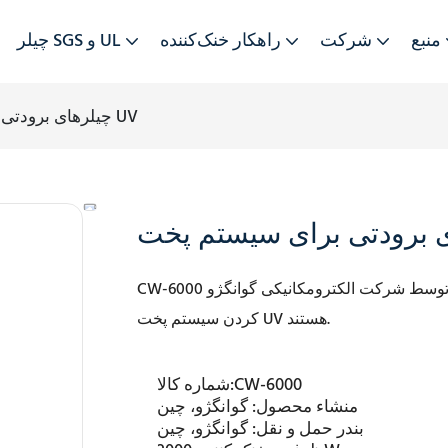
منبع
شرکت
راهکار خنک‌کننده
چیلر SGS و UL
چیلرهای برودتی برای سیستم پخت UV
وسط شرکت الکترومکانیکی گوانگژو Teyu تولید می‌شوند و قادر به خنک
CW-6000
کردن سیستم پخت UV هستند.
CW-6000
شماره کالا:
منشاء محصول:
گوانگژو، چین
بندر حمل و نقل:
گوانگژو، چین