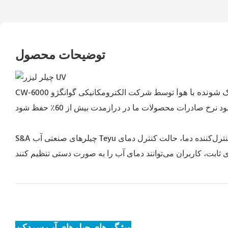
توضیحات محصول
 شونده با هوا
توسط شرکت الکترومکانیکی گوانگژو Teyu تولید می‌شوند و قادر به خنک‌سازی با سیستم پخت UV هستند. برندهای ما "S&A Teyu" و "TEYU" تأیید و اعتماد
CW-6000
S&A چیلرهای صنعتی آب Teyu به دلیل دو حالت کنترل دما، یعنی دمای ثابت و حالت کنترل دمای هوشمند، محبوب هستند. به طور کلی، تنظیم پیش‌فرض برای کنترل‌کننده دما، حالت کنترل دمای