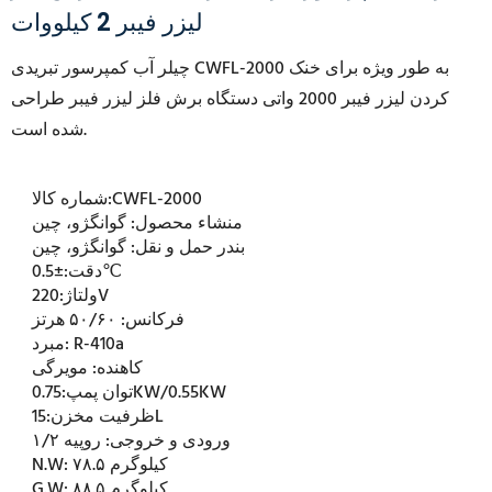
لیزر فیبر 2 کیلووات
چیلر آب کمپرسور تبریدی CWFL-2000 به طور ویژه برای خنک
کردن لیزر فیبر 2000 واتی دستگاه برش فلز لیزر فیبر طراحی
شده است.
CWFL-2000
شماره کالا:
منشاء محصول:
گوانگژو، چین
بندر حمل و نقل:
گوانگژو، چین
±0.5℃
دقت:
220V
ولتاژ:
فرکانس:
۵۰/۶۰ هرتز
R-410a
مبرد:
کاهنده:
مویرگی
0.75KW/0.55KW
توان پمپ:
15L
ظرفیت مخزن:
ورودی و خروجی:
روپیه ۱/۲
۷۸.۵ کیلوگرم
N.W:
۸۸.۵ کیلوگرم
G.W: