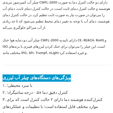
چیلر آب کمپرسور تبریدی CWFL-2000 دارای دو حالت کنترل دما به صورت
هوشمند و حالت کنترل دمای ثابت است. در حالت کنترل دمای ثابت، دمای آب
را می‌توان در صورت نیاز به صورت ثابت تنظیم کرد. در حالت کنترل دمای
هوشمند، دمای آب با توجه به تغییر دمای محیط تنظیم می‌شود که تا حد زیادی
از آب متراکم جلوگیری می‌کند.
چیلر آبی دو دمایه هوا خنک CWFL-2000 دارای تاییدیه CE، REACH، RoHS و
ISO است. این چیلر را می‌توان برای خنک کردن لیزرهای فیبری با برندهای
مختلف مانند IPG، SPI، Trumpf، nLight و غیره استفاده کرد.
ویژگی‌های دستگاه‌های چیلر آب لیزری
۱. با مبرد محیطی؛
۲. کنترل دقیق دما ±۰.۵ درجه سانتیگراد؛
۳. کنترل‌کننده هوشمند دما دارای ۲ حالت کنترل است که برای
موارد مختلف قابل استفاده است؛ با تنظیمات و عملکردهای