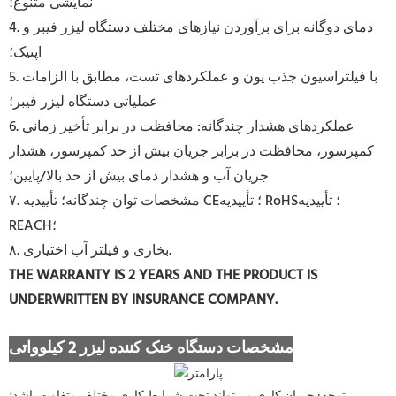
نمایشی متنوع؛
4. دمای دوگانه برای برآوردن نیازهای مختلف دستگاه لیزر فیبر و
اپتیک؛
5. با فیلتراسیون جذب یون و عملکردهای تست، مطابق با الزامات
عملیاتی دستگاه لیزر فیبر؛
6. عملکردهای هشدار چندگانه: محافظت در برابر تأخیر زمانی
کمپرسور، محافظت در برابر جریان بیش از حد کمپرسور، هشدار
جریان آب و هشدار دمای بیش از حد بالا/پایین؛
۷. مشخصات توان چندگانه؛ تأییدیه CE؛ تأییدیه RoHS؛ تأییدیه
REACH؛
۸. بخاری و فیلتر آب اختیاری.
THE WARRANTY IS 2 YEARS AND THE PRODUCT IS
UNDERWRITTEN BY INSURANCE COMPANY.
مشخصات دستگاه خنک کننده لیزر 2 کیلوواتی