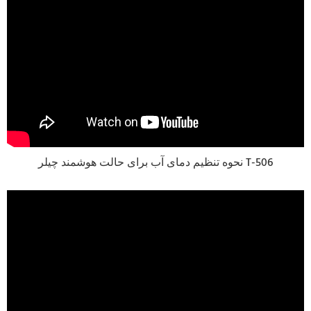
نحوه تنظیم دمای آب برای حالت هوشمند چیلر T-506