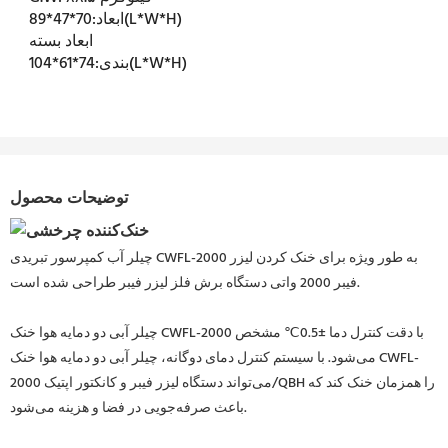
70*47*89(L*W*H)
ابعاد:
ابعاد بسته
74*61*104(L*W*H)
بندی:
توضیحات محصول
چیلر آب کمپرسور تبریدی CWFL-2000 به طور ویژه برای خنک کردن لیزر
فیبر 2000 واتی دستگاه برش فلز لیزر فیبر طراحی شده است.
چیلر آبی دو دمایه هوا خنک CWFL-2000 با دقت کنترل دما ±0.5℃ مشخص
می‌شود. با سیستم کنترل دمای دوگانه، چیلر آبی دو دمایه هوا خنک CWFL-
2000 می‌تواند دستگاه لیزر فیبر و کانکتور اپتیک/QBH را همزمان خنک کند که
باعث صرفه‌جویی در فضا و هزینه می‌شود.