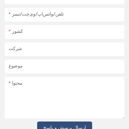
تلفن/واتس‌اپ/وی‌چت/تیمز
کشور
شرکت
موضوع
محتوا
ارسال پرسش و پاسخ