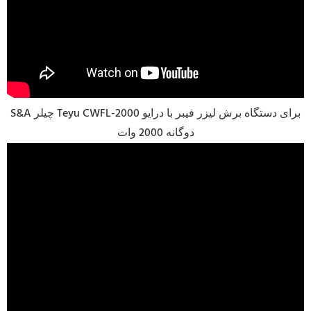
S&A چیلر Teyu CWFL-2000 برای دستگاه برش لیزر فیبر با درایو
دوگانه 2000 وات