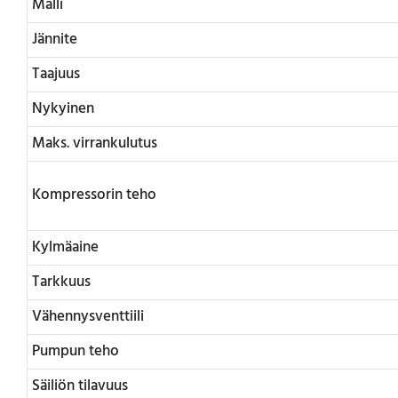
Malli
Jännite
Taajuus
Nykyinen
Maks. virrankulutus
Kompressorin teho
Kylmäaine
Tarkkuus
Vähennysventtiili
Pumpun teho
Säiliön tilavuus