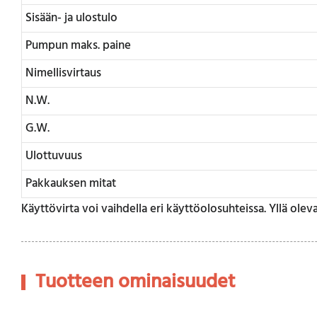
Sisään- ja ulostulo
Pumpun maks. paine
Nimellisvirtaus
N.W.
G.W.
Ulottuvuus
Pakkauksen mitat
Käyttövirta voi vaihdella eri käyttöolosuhteissa. Yllä oleva
Tuotteen ominaisuudet