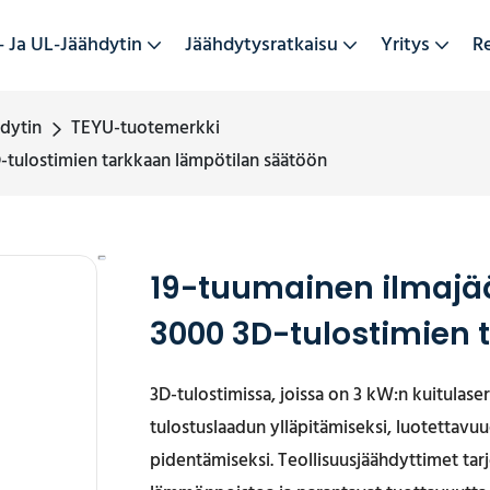
- Ja UL-Jäähdytin
Jäähdytysratkaisu
Yritys
R
hdytin
TEYU-tuotemerkki
-tulostimien tarkkaan lämpötilan säätöön
19-tuumainen ilmajä
3000 3D-tulostimien 
3D-tulostimissa, joissa on 3 kW:n kuitulase
tulostuslaadun ylläpitämiseksi, luotettavuu
pidentämiseksi. Teollisuusjäähdyttimet ta