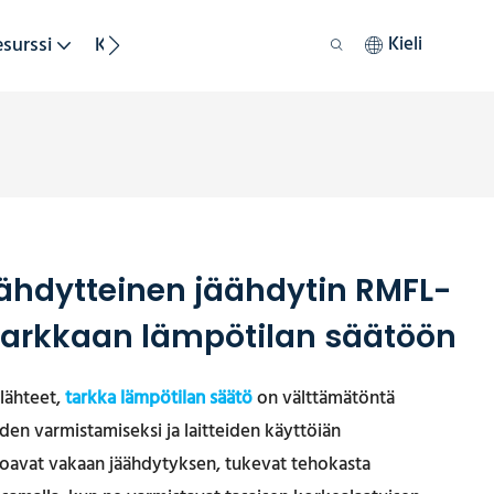
esurssi
Kestävä Kehitys
Kieli
ähdytteinen jäähdytin RMFL-
tarkkaan lämpötilan säätöön
rlähteet,
tarkka lämpötilan säätö
on välttämätöntä
den varmistamiseksi ja laitteiden käyttöiän
rjoavat vakaan jäähdytyksen, tukevat tehokasta