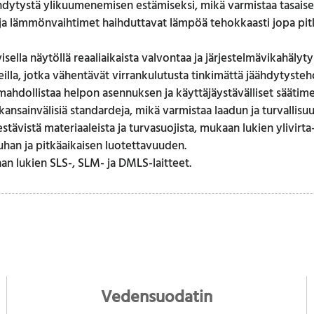
ähdytystä ylikuumenemisen estämiseksi, mikä varmistaa tasaise
a lämmönvaihtimet haihduttavat lämpöä tehokkaasti jopa pitki
visella näytöllä reaaliaikaista valvontaa ja järjestelmävikahäly
la, jotka vähentävät virrankulutusta tinkimättä jäähdytyste
mahdollistaa helpon asennuksen ja käyttäjäystävälliset säätime
kansainvälisiä standardeja, mikä varmistaa laadun ja turvallisuu
vistä materiaaleista ja turvasuojista, mukaan lukien ylivirta-
han ja pitkäaikaisen luotettavuuden.
aan lukien SLS-, SLM- ja DMLS-laitteet.
Vedensuodatin