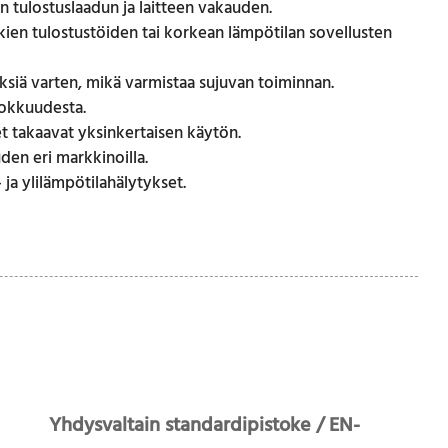
n tulostuslaadun ja laitteen vakauden.
en tulostustöiden tai korkean lämpötilan sovellusten
tyksiä varten, mikä varmistaa sujuvan toiminnan.
hokkuudesta.
t takaavat yksinkertaisen käytön.
den eri markkinoilla.
 ja ylilämpötilahälytykset.
Yhdysvaltain standardipistoke / EN-