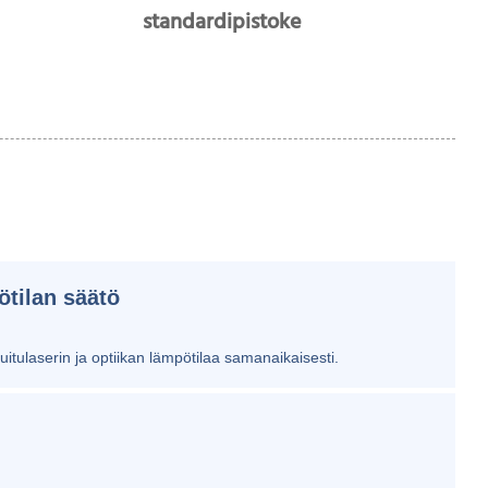
standardipistoke
ötilan säätö
itulaserin ja optiikan lämpötilaa samanaikaisesti.