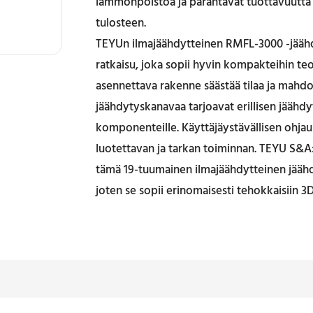
lämmönpoistoa ja parantavat tuottavuutta 
tulosteen.
TEYUn ilmajäähdytteinen RMFL-3000 -jäähd
ratkaisu, joka sopii hyvin kompakteihin te
asennettava rakenne säästää tilaa ja mahdol
jäähdytyskanavaa tarjoavat erillisen jäähdy
komponenteille. Käyttäjäystävällisen ohjau
luotettavan ja tarkan toiminnan. TEYU S
tämä 19-tuumainen ilmajäähdytteinen jäähdy
joten se sopii erinomaisesti tehokkaisiin
3D