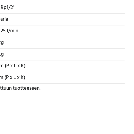
 Rp1/2"
aria
25 l/min
kg
kg
m (P x L x K)
m (P x L x K)
tettuun tuotteeseen.