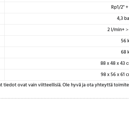
Rp1/2" +
4,3 ba
2 l/min+＞
56 
68 
88 x 48 x 43 c
98 x 56 x 61 c
t tiedot ovat vain viitteellisiä. Ole hyvä ja ota yhteyttä toimi