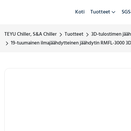
Koti
Tuotteet
SGS
TEYU Chiller, S&A Chiller
Tuotteet
3D-tulostimen jää
19-tuumainen ilmajäähdytteinen jäähdytin RMFL-3000 3D