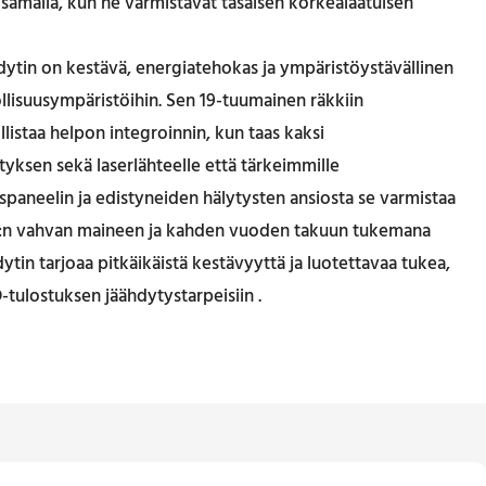
samalla, kun ne varmistavat tasaisen korkealaatuisen
ytin on kestävä, energiatehokas ja ympäristöystävällinen
ollisuusympäristöihin. Sen 19-tuumainen räkkiin
listaa helpon integroinnin, kun taas kaksi
tyksen sekä laserlähteelle että tärkeimmille
spaneelin ja edistyneiden hälytysten ansiosta se varmistaa
&A:n vahvan maineen ja kahden vuoden takuun tukemana
tin tarjoaa pitkäikäistä kestävyyttä ja luotettavaa tukea,
-tulostuksen jäähdytystarpeisiin
.