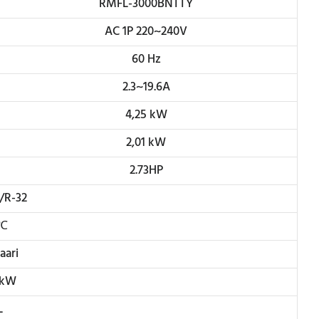
RMFL-3000BNTTY
AC 1P 220~240V
60 Hz
2.3~19.6A
4,25 kW
2,01 kW
2.73HP
/R-32
 ℃
aari
 kW
L