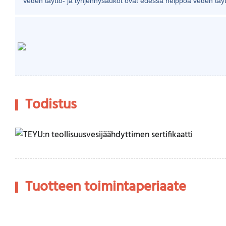
Veden täyttö- ja tyhjennysaukot ovat edessä helppoa veden täyt
Todistus
Tuotteen toimintaperiaate