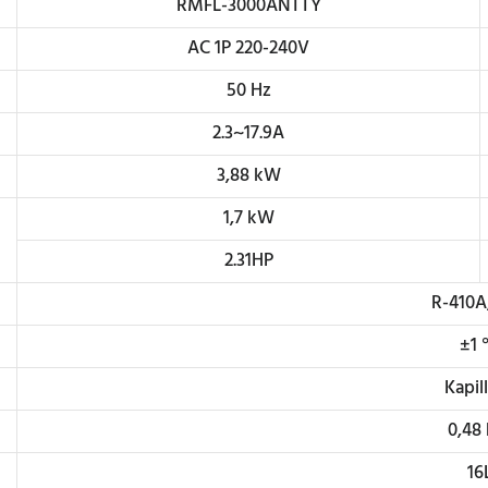
RMFL-3000ANTTY
AC 1P 220-240V
50 Hz
2.3~17.9A
3,88 kW
1,7 kW
2.31HP
R-410A
±1
Kapill
0,48
16