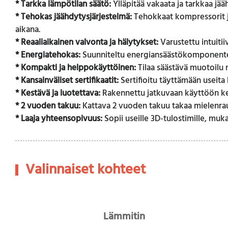
*
Tarkka lämpötilan säätö:
Ylläpitää vakaata ja tarkkaa jä
* Tehokas jäähdytysjärjestelmä:
Tehokkaat kompressorit j
aikana.
* Reaaliaikainen valvonta ja hälytykset:
Varustettu intuitii
* Energiatehokas:
Suunniteltu energiansäästökomponenteil
* Kompakti ja helppokäyttöinen:
Tilaa säästävä muotoilu 
* Kansainväliset sertifikaatit:
Sertifioitu täyttämään useita 
* Kestävä ja luotettava:
Rakennettu jatkuvaan käyttöön kestä
* 2 vuoden takuu:
Kattava 2 vuoden takuu takaa mielenrau
* Laaja yhteensopivuus:
Sopii useille 3D-tulostimille, muk
Valinnaiset kohteet
Lämmitin