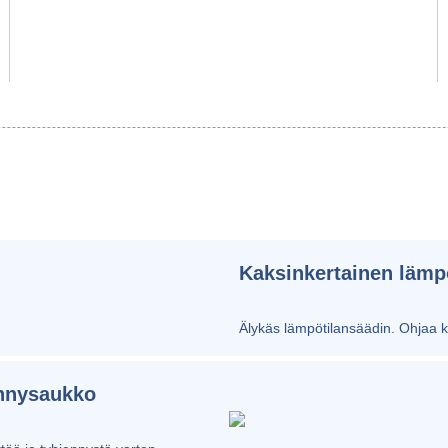
Kaksinkertainen lämp
Älykäs lämpötilansäädin. Ohjaa ku
ennysaukko