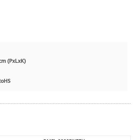
cm (PxLxK)
 RoHS