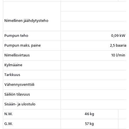
Nimellinen jäähdytysteho
Pumpun teho
0,09 kW
Pumpun maks. paine
2,5 baaria
Nimellisvirtaus
10 l/min
Kylmäaine
Tarkkuus
Vähennysventtiili
Säiliön tilavuus
Sisään- ja ulostulo
N.W.
46 kg
G.W.
57 kg