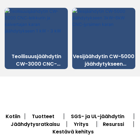
Teollisuusjäähdytin
Vesijäähdytin CW-5000
CW-3000 CNC-
jäähdytykseen
leikkurin ja kaivertajan
3kW~6kW CNC-
karan jäähdytykseen 1
jyrsimen karan
kW - 3 kW
Kotiin
Tuotteet
SGS- ja UL-jäähdytin
|
|
|
Jäähdytysratkaisu
Yritys
Resurssi
|
|
|
Kestävä kehitys