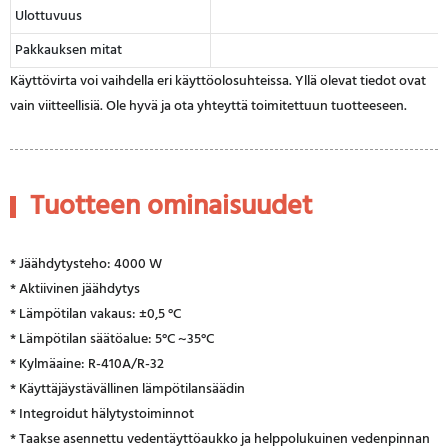
Ulottuvuus
Pakkauksen mitat
Käyttövirta voi vaihdella eri käyttöolosuhteissa. Yllä olevat tiedot ovat
vain viitteellisiä. Ole hyvä ja ota yhteyttä toimitettuun tuotteeseen.
Tuotteen ominaisuudet
* Jäähdytysteho: 4000 W
* Aktiivinen jäähdytys
* Lämpötilan vakaus: ±0,5 °C
* Lämpötilan säätöalue: 5°C ~35°C
* Kylmäaine: R-410A/R-32
* Käyttäjäystävällinen lämpötilansäädin
* Integroidut hälytystoiminnot
* Taakse asennettu vedentäyttöaukko ja helppolukuinen vedenpinnan