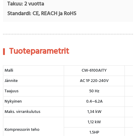
Takuu: 2 vuotta
Standardi: CE, REACH ja RoHS
Tuoteparametrit
Malli
CW-6100AITY
Jännite
AC 1P 220-240V
Taajuus
50 Hz
Nykyinen
0.4~6.2A
Maks. virrankulutus
1,34 kW
1,12 kW
Kompressorin teho
1.5HP