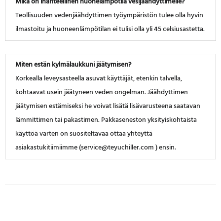
Mikä on ihanteellinen huonelämpötila vesijäähdyttimelle?
Teollisuuden vedenjäähdyttimen työympäristön tulee olla hyvin
ilmastoitu ja huoneenlämpötilan ei tulisi olla yli 45 celsiusastetta.
Miten estän kylmälaukkuni jäätymisen?
Korkealla leveysasteella asuvat käyttäjät, etenkin talvella,
kohtaavat usein jäätyneen veden ongelman. Jäähdyttimen
jäätymisen estämiseksi he voivat lisätä lisävarusteena saatavan
lämmittimen tai pakastimen. Pakkaseneston yksityiskohtaista
käyttöä varten on suositeltavaa ottaa yhteyttä
asiakastukitiimiimme (service@teyuchiller.com ) ensin.