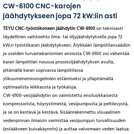
CW-6100 CNC-karojen
jäähdytykseen jopa 72 kW:iin asti
TEYU
CNC-työstökoneen jäähdytin
CW-6100
on teknisesti
täydellinen vaihtoehto ilma- tai öljyjäähdytykselle jopa 72
kW:n työstökaran jäähdytykseen. Älykkään lämpötilansäädön
ja useiden turvamekanismien ansiosta CW-6100 voi vähentää
karan lämpötilan nousua prosessijäähdytyksen avulla,
pitämällä karan sopivassa lämpötilassa
ylikuumenemisongelmien estämiseksi ja ylläpitämällä
optimaalista leikkausta ja työkaluja.
CW-6100-vesijäähdytin on valmistettu ensiluokkaisesta
kompressorista, höyrystimestä, vesipumpusta ja peltilevystä,
ja se on kestävä ja kestävä. Sisäänrakennettu visuaalinen
vedenpinnan ilmaisin varmistaa vesipumpun turvallisuuden
(estääkseen kuivakäynnin) ja auttaa valvomaan veden laatua.