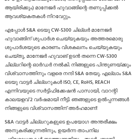
ആയിരിക്കും) മാനേജർ ഹുവാങ്ങിന്റെ തണുപ്പിക്കൽ
ആവശ്യകതകൾ നിറവേറ്റും.
എപ്പോൾ S&A ടെയു CW-5300 ചില്ലർ മാനേജർ
ഹുവാങ്ങിന് ശുപാർശ ചെയ്യുകയും അത്തരമൊരു
ശുപാർശയുടെ കാരണം വിശകലനം ചെയ്യുകയും
ചെയ്തു, മാനേജർ ഹുവാങ് ഉടൻ തന്നെ CW-5300
ചില്ലറിന്റെ ഓർഡർ നൽകി. നിങ്ങളുടെ പിന്തുണയ്ക്കും
വിശ്വാസത്തിനും വളരെ നന്ദി S&A തേയു. എല്ലാം S&A
ടെയു വാട്ടർ ചില്ലറുകൾ ISO, CE, RoHS, REACH
എന്നിവയുടെ സർട്ടിഫിക്കേഷൻ പാസായി, വാറന്റി
കാലയളവ് 2 വർഷമായി നീട്ടി. ഞങ്ങളുടെ ഉൽപ്പന്നങ്ങൾ
നിങ്ങളുടെ വിശ്വാസത്തിന് അർഹമാണ്!
S&A വാട്ടർ ചില്ലറുകളുടെ ഉപയോഗ അന്തരീക്ഷം
അനുകരിക്കുന്നതിനും, ഉയർന്ന താപനില