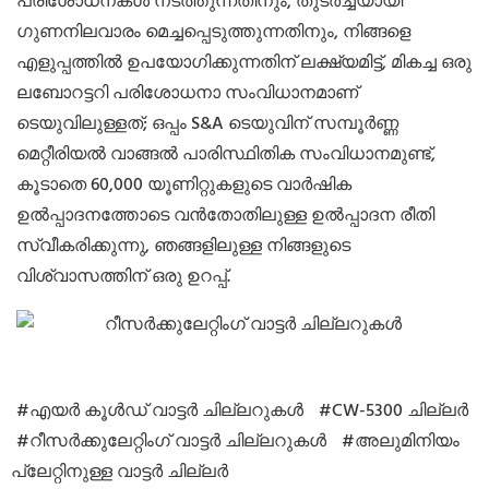
പരിശോധനകൾ നടത്തുന്നതിനും, തുടർച്ചയായി
ഗുണനിലവാരം മെച്ചപ്പെടുത്തുന്നതിനും, നിങ്ങളെ
എളുപ്പത്തിൽ ഉപയോഗിക്കുന്നതിന് ലക്ഷ്യമിട്ട്, മികച്ച ഒരു
ലബോറട്ടറി പരിശോധനാ സംവിധാനമാണ്
ടെയുവിലുള്ളത്; ഒപ്പം S&A ടെയുവിന് സമ്പൂർണ്ണ
മെറ്റീരിയൽ വാങ്ങൽ പാരിസ്ഥിതിക സംവിധാനമുണ്ട്,
കൂടാതെ 60,000 യൂണിറ്റുകളുടെ വാർഷിക
ഉൽപ്പാദനത്തോടെ വൻതോതിലുള്ള ഉൽപ്പാദന രീതി
സ്വീകരിക്കുന്നു, ഞങ്ങളിലുള്ള നിങ്ങളുടെ
വിശ്വാസത്തിന് ഒരു ഉറപ്പ്.
#എയർ കൂൾഡ് വാട്ടർ ചില്ലറുകൾ
#CW-5300 ചില്ലർ
#റീസർക്കുലേറ്റിംഗ് വാട്ടർ ചില്ലറുകൾ
#അലുമിനിയം
പ്ലേറ്റിനുള്ള വാട്ടർ ചില്ലർ