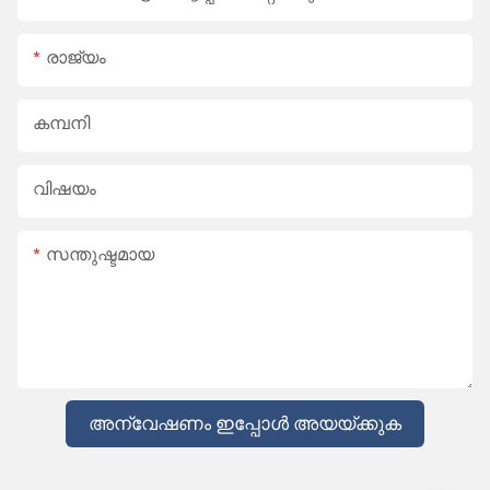
രാജ്യം
കമ്പനി
വിഷയം
സന്തുഷ്ടമായ
അന്വേഷണം ഇപ്പോൾ അയയ്ക്കുക