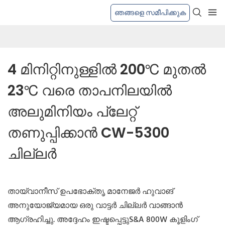
ഞങ്ങളെ സമീപിക്കുക
4 മിനിറ്റിനുള്ളിൽ 200℃ മുതൽ 
23℃ വരെ താപനിലയിൽ 
അലുമിനിയം പ്ലേറ്റ് 
തണുപ്പിക്കാൻ CW-5300 
ചില്ലർ
തായ്‌വാനീസ് ഉപഭോക്തൃ മാനേജർ ഹുവാങ്
അനുയോജ്യമായ ഒരു വാട്ടർ ചില്ലർ വാങ്ങാൻ
ആഗ്രഹിച്ചു. അദ്ദേഹം ഇഷ്ടപ്പെട്ടുS&A 800W കൂളിംഗ്