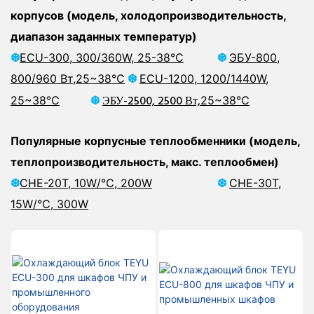
корпусов (модель, холодопроизводительность,
диапазон заданных температур)
❆
ECU-300, 300/360W, 25-38℃
❆
ЭБУ-800,
800/960 Вт,
25~38℃
❆
ECU-1200, 1200/1440W,
❆
ЭБУ-2500, 2500 Вт,
25~38℃
25~38℃
Популярные корпусные теплообменники (модель,
теплопроизводительность, макс. теплообмен)
❆
CHE-20T, 10W/℃, 200W
❆
CHE-30T,
15W/℃,
300W