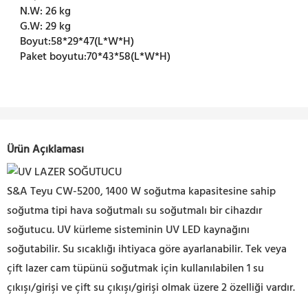
N.W:
26 kg
G.W:
29 kg
Boyut:
58*29*47(L*W*H)
Paket boyutu:
70*43*58(L*W*H)
Ürün Açıklaması
S&A Teyu CW-5200, 1400 W soğutma kapasitesine sahip
soğutma tipi hava soğutmalı su soğutmalı bir cihazdır
soğutucu. UV kürleme sisteminin UV LED kaynağını
soğutabilir. Su sıcaklığı ihtiyaca göre ayarlanabilir. Tek veya
çift lazer cam tüpünü soğutmak için kullanılabilen 1 su
çıkışı/girişi ve çift su çıkışı/girişi olmak üzere 2 özelliği vardır.