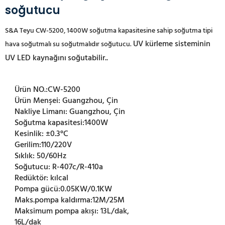
soğutucu
S&A Teyu CW-5200, 1400W soğutma kapasitesine sahip soğutma tipi
UV kürleme sisteminin
hava soğutmalı su soğutmalıdır soğutucu.
UV LED kaynağını
soğutabilir.
.
Ürün NO.:
CW-5200
Ürün Menşei:
Guangzhou, Çin
Nakliye Limanı:
Guangzhou, Çin
Soğutma kapasitesi:
1400W
Kesinlik:
±0.3°C
Gerilim:
110/220V
Sıklık:
50/60Hz
Soğutucu:
R-407c/R-410a
Redüktör:
kılcal
Pompa gücü:
0.05KW/0.1KW
Maks.pompa kaldırma:
12M/25M
Maksimum pompa akışı:
13L/dak,
16L/dak