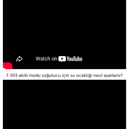
T-503 akıllı modu soğutucu için su sıcaklığı nasıl ayarlanır?