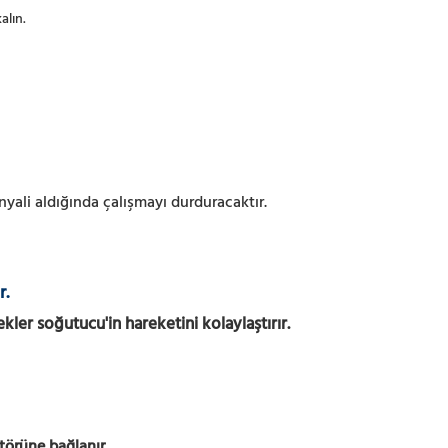
alın.
ali aldığında çalışmayı durduracaktır.
r.
ler soğutucu'in hareketini kolaylaştırır.
ktörüne bağlanır.