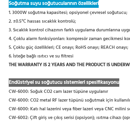
Soğutma suyu soğutucularının özellikleri
1. 3000W soğutma kapasitesi; opsiyonel çevresel soğutucu;
2. ±0.5℃ hassas sıcaklık kontrolü;
3. Sıcaklık kontrol cihazının farklı uygulama durumlarına uyg
4. Çoklu alarm fonksiyonları: kompresör zaman gecikmesi koru
5. Çoklu güç özellikleri; CE onayı; RoHS onayı; REACH onayı;
6. İsteğe bağlı ısıtıcı ve su filtresi
THE WARRANTY IS 2 YEARS AND THE PRODUCT IS UNDER
Endüstriyel su soğutucu sistemleri spesifikasyonu
CW-6000: Soğuk CO2 cam lazer tüpüne uygulanır
CW-6000: CO2 metal RF lazer tüpünü soğutmak için kullanılı
CW-6000: Katı hal lazerini veya fiber lazeri veya CNC milini s
CW-6002: Çift giriş ve çıkış serisi (opsiyon); ısıtma cihazı (op