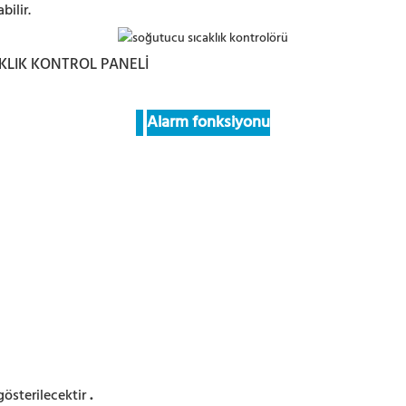
bilir.
Alarm fonksiyonu
österilecektir
.