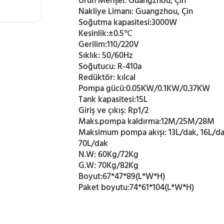
Ürün Menşei:
Guangzhou, Çin
Nakliye Limanı:
Guangzhou, Çin
Soğutma kapasitesi:
3000W
Kesinlik:
±0.5℃
Gerilim:
110/220V
Sıklık:
50/60Hz
Soğutucu:
R-410a
Redüktör:
kılcal
Pompa gücü:
0.05KW/0.1KW/0.37KW
Tank kapasitesi:
15L
Giriş ve çıkış:
Rp1/2
Maks.pompa kaldırma:
12M/25M/28M
Maksimum pompa akışı:
13L/dak, 16L/da
70L/dak
N.W:
60Kg/72Kg
G.W:
70Kg/82Kg
Boyut:
67*47*89(L*W*H)
Paket boyutu:
74*61*104(L*W*H)