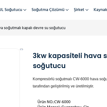
UL Soğutucu
Soğutma Çözümü
Şirket
Kayna
va soğutmalı kapalı devre su soğutucu
3kw kapasiteli hava 
soğutucu
Kompresörlü soğutmalı CW-6000 hava soğutm
tarafından geliştirilmiş ve üretilmiştir.
Ürün NO.:
CW-6000