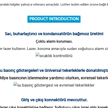
karıdaki bilgiler yalnızca referans amaçlıdır. Lütfen teslim edilen ürüne bağlı k
PRODUCT INTRODUCTION
Sac, buharlaştırıcı ve kondansatörün bağımsız üretimi
Çoklu alarm koruması.
 lazer kullanın.
Lazer, koruma amacıyla sudan soğutucu alarm siny
u basınç göstergeleri ve üniversal tekerleklerle donatılmıştı
liye basıncının izlenmesine yardımcı olurken, evrensel tekerlek
Giriş ve çıkış konnektörü mevcuttur.
lazer çıkış konektörüne bağlanır. Soğutucu çıkışı lazer giriş kone