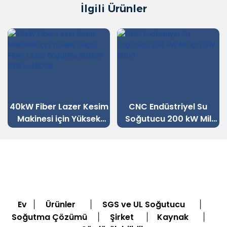
İlgili Ürünler
40kW Fiber Lazer Kesim
CNC Endüstriyel Su
Makinesi için Yüksek
Soğutucu 200 kW Mil
Güçlü Fiber Lazer
için CW-8000
Soğutma Sistemi
CWFL-40000
Ev
Ürünler
SGS ve UL Soğutucu
|
|
|
Soğutma Çözümü
Şirket
Kaynak
|
|
|