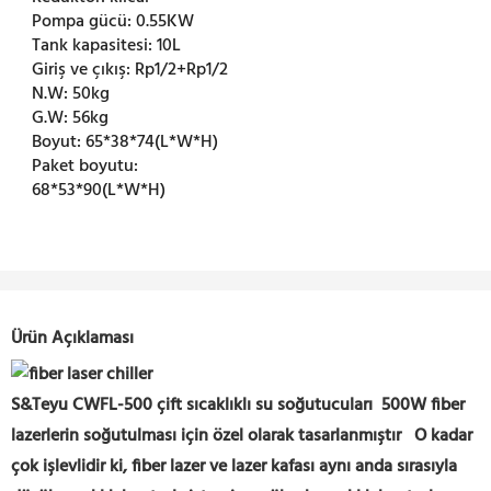
Pompa gücü:
0.55KW
Tank kapasitesi:
10L
Giriş ve çıkış:
Rp1/2+Rp1/2
N.W:
50kg
G.W:
56kg
Boyut:
65*38*74(L*W*H)
Paket boyutu:
68*53*90(L*W*H)
Ürün Açıklaması
S&Teyu CWFL-500 çift sıcaklıklı su soğutucuları 500W fiber
lazerlerin soğutulması için özel olarak tasarlanmıştır
O kadar
çok işlevlidir ki, fiber lazer ve lazer kafası aynı anda sırasıyla