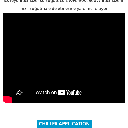
S&Teyu fiber lazer su soğutucu CWFL-500, 500W fiber lazerin
hızlı soğutma elde etmesine yardımcı oluyor
CHILLER APPLICATION