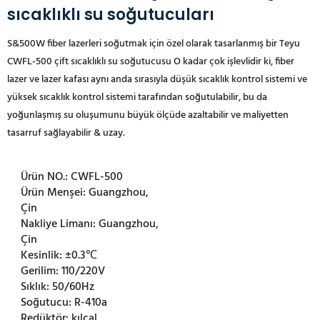
sıcaklıklı su soğutucuları
S&500W fiber lazerleri soğutmak için özel olarak tasarlanmış bir Teyu
CWFL-500 çift sıcaklıklı su soğutucusu
O kadar çok işlevlidir ki, fiber
lazer ve lazer kafası aynı anda sırasıyla düşük sıcaklık kontrol sistemi ve
yüksek sıcaklık kontrol sistemi tarafından soğutulabilir, bu da
yoğunlaşmış su oluşumunu büyük ölçüde azaltabilir ve maliyetten
tasarruf sağlayabilir & uzay.
Ürün NO.:
CWFL-500
Ürün Menşei:
Guangzhou,
Çin
Nakliye Limanı:
Guangzhou,
Çin
Kesinlik:
±0.3℃
Gerilim:
110/220V
Sıklık:
50/60Hz
Soğutucu:
R-410a
Redüktör:
kılcal