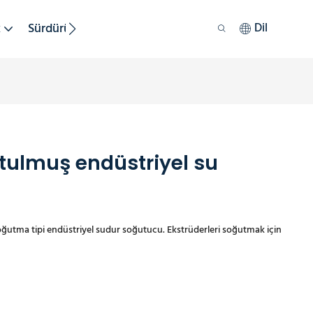
k
Sürdürülebilirlik
Dil
utulmuş endüstriyel su
utma tipi endüstriyel sudur soğutucu. Ekstrüderleri soğutmak için