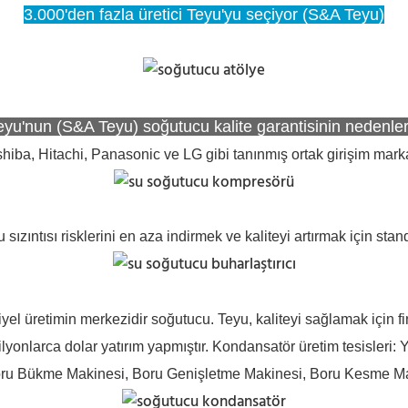
3.000'den fazla üretici Teyu'yu seçiyor (S&A Teyu)
eyu'nun (S&A Teyu) soğutucu kalite garantisinin nedenler
hiba, Hitachi, Panasonic ve LG gibi tanınmış ortak girişim mar
sızıntısı risklerini en aza indirmek ve kaliteyi artırmak için stan
yel üretimin merkezidir soğutucu. Teyu, kaliteyi sağlamak için fi
lyonlarca dolar yatırım yapmıştır. Kondansatör üretim tesisler
oru Bükme Makinesi, Boru Genişletme Makinesi, Boru Kesme M