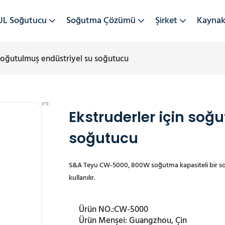
UL Soğutucu
Soğutma Çözümü
Şirket
Kayna
 soğutulmuş endüstriyel su soğutucu
Ekstruderler için soğ
soğutucu
S&A Teyu CW-5000, 800W soğutma kapasiteli bir soğ
kullanılır.
Ürün NO.:
CW-5000
Ürün Menşei:
Guangzhou, Çin