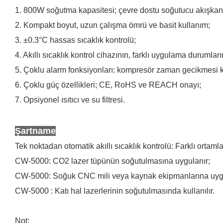
1. 800W soğutma kapasitesi; çevre dostu soğutucu akışkan
2. Kompakt boyut, uzun çalışma ömrü ve basit kullanım;
3. ±0.3°C hassas sıcaklık kontrolü;
4. Akıllı sıcaklık kontrol cihazının, farklı uygulama durumla
5. Çoklu alarm fonksiyonları: kompresör zaman gecikmesi ko
6. Çoklu güç özellikleri; CE, RoHS ve REACH onayı;
7. Opsiyonel ısıtıcı ve su filtresi.
Şartname
Tek noktadan otomatik akıllı sıcaklık kontrolü: Farklı ortam
CW-5000: CO2 lazer tüpünün soğutulmasına uygulanır;
CW-5000: Soğuk CNC mili veya kaynak ekipmanlarına uygu
CW-5000 : Katı hal lazerlerinin soğutulmasında kullanılır.
Not: