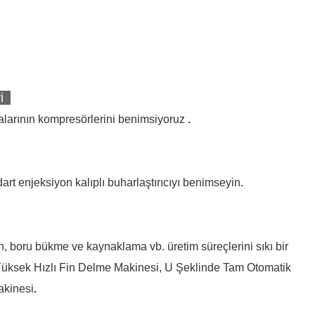
i
kalarının kompresörlerini benimsiyoruz
.
dart enjeksiyon kalıplı buharlaştırıcıyı benimseyin.
n, boru bükme ve kaynaklama vb. üretim süreçlerini sıkı bir
i: Yüksek Hızlı Fin Delme Makinesi, U Şeklinde Tam Otomatik
akinesi
.