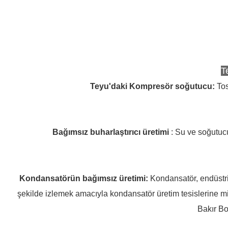
T
Teyu'daki Kompresör soğutucu
:
Tos
Bağımsız buharlaştırıcı üretimi
: Su ve soğutucu 
Kondansatörün bağımsız üretimi
:
Kondansatör, endüstri
şekilde izlemek amacıyla kondansatör üretim tesislerine mi
Bakır B