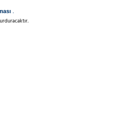
ması
.
urduracaktır.