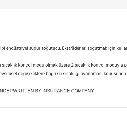
endüstriyel sudur soğutucu. Ekstrüderleri soğutmak için kullanı
lı sıcaklık kontrol modu olmak üzere 2 sıcaklık kontrol moduyla po
mevsimsel değişikliklere bağlı su sıcaklığı ayarlaması konusun
 UNDERWRITTEN BY INSURANCE COMPANY.