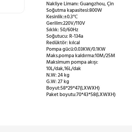
Nakliye Limanı:
Guangzhou, Çin
Soğutma kapasitesi:
800W
Kesinlik:
±0.3℃
Gerilim:
220V/110V
Sıklık:
50/60Hz
Soğutucu:
R-134a
Redüktör:
kılcal
Pompa gücü:
0.03KW/0.1KW
Maks.pompa kaldırma:
10M/25M
Maksimum pompa akışı:
10L/dak,16L/dak
N.W:
24 kg
G.W:
27 kg
Boyut:
58*29*47(LXWXH)
Paket boyutu:
70*43*58(LXWXH)