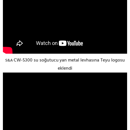
CW-5300 su soğutucu
yan metal levhasına Teyu logosu
S&A
eklendi