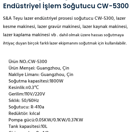
Endüstriyel İşlem Soğutucu CW-5300
S&A Teyu lazer endüstriyel prosesi soğutucu CW-5300, lazer
kesme makinesi, lazer gravür makinesi, lazer kaynak makinesi,
lazer kaplama makinesi vb
.
dahil olmak üzere hassas soğutmaya
ihtiyaç duyan birçok farklı lazer ekipmanını soğutmak için kullanılabilir.
Ürün NO.:
CW-5300
Ürün Menşei:
Guangzhou, Çin
Nakliye Limanı:
Guangzhou, Çin
Soğutma kapasitesi:
1800W
Kesinlik:
±0.3℃
Gerilim:
110V/220V
Sıklık:
50/60Hz
Soğutucu:
R-410a
Redüktör:
kılcal
Pompa gücü:
0.05KW/0.1KW/0.37KW
Tank kapasitesi:
10L