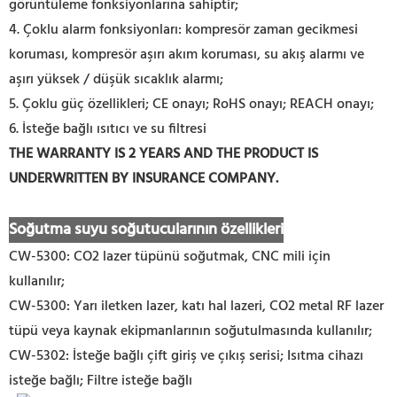
görüntüleme fonksiyonlarına sahiptir;
4. Çoklu alarm fonksiyonları: kompresör zaman gecikmesi
koruması, kompresör aşırı akım koruması, su akış alarmı ve
aşırı yüksek / düşük sıcaklık alarmı;
5. Çoklu güç özellikleri; CE onayı; RoHS onayı; REACH onayı;
6. İsteğe bağlı ısıtıcı ve su filtresi
THE WARRANTY IS 2 YEARS AND THE PRODUCT IS
UNDERWRITTEN BY INSURANCE COMPANY
.
Soğutma suyu soğutucularının özellikleri
CW-5300: CO2 lazer tüpünü soğutmak, CNC mili için
kullanılır;
CW-5300: Yarı iletken lazer, katı hal lazeri, CO2 metal RF lazer
tüpü veya kaynak ekipmanlarının soğutulmasında kullanılır;
CW-5302: İsteğe bağlı çift giriş ve çıkış serisi; Isıtma cihazı
isteğe bağlı; Filtre isteğe bağlı