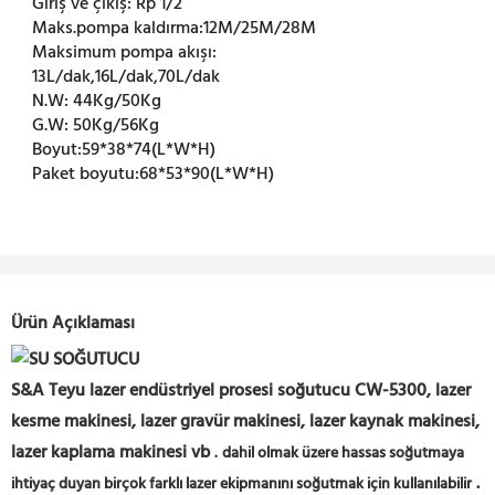
Giriş ve çıkış:
Rp 1/2
Maks.pompa kaldırma:
12M/25M/28M
Maksimum pompa akışı:
13L/dak,16L/dak,70L/dak
N.W:
44Kg/50Kg
G.W:
50Kg/56Kg
Boyut:
59*38*74(L*W*H)
Paket boyutu:
68*53*90(L*W*H)
Ürün Açıklaması
S&A Teyu lazer endüstriyel prosesi soğutucu CW-5300, lazer
kesme makinesi, lazer gravür makinesi, lazer kaynak makinesi,
lazer kaplama makinesi vb
.
dahil olmak üzere hassas soğutmaya
.
ihtiyaç duyan birçok farklı lazer ekipmanını soğutmak için kullanılabilir