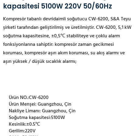
kapasitesi 5100W 220V 50/60Hz
Kompresör tabanlı devridaimli soğutucu CW-6200, S&A Teyu
şirketi tarafından geliştirilmiş ve üretilmiştir. CW-6200, 5,1 kW
soğutma kapasitesine, ±0,5℃ stabiliteye ve çoklu alarm
fonksiyonlarına sahiptir: kompresör zaman gecikmesi
koruması, kompresör aşırı akım koruması, su akış alarmı ve
aşırı yüksek / düşük sıcaklık alarmı;
Ürün NO.:
CW-6200
Ürün Menşei:
Guangzhou, Çin
Nakliye Limanı:
Guangzhou, Çin
Soğutma kapasitesi:
5100W
Kesinlik:
±0.5℃
Gerilim:
220V