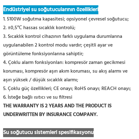
Endüstriyel su soğutucularının özellikleri
1. 5100W soğutma kapasitesi; opsiyonel çevresel soğutucu;
2. ±0,5℃ hassas sıcaklık kontrolü;
3. Sıcaklık kontrol cihazının farklı uygulama durumlarına
uygulanabilen 2 kontrol modu vardır; çeşitli ayar ve
görüntüleme fonksiyonlarına sahiptir;
4. Çoklu alarm fonksiyonları: kompresör zaman gecikmesi
koruması, kompresör aşırı akım koruması, su akış alarmı ve
aşırı yüksek / düşük sıcaklık alarmı;
5. Çoklu güç özellikleri; CE onayı; RoHS onayı; REACH onayı;
6. İsteğe bağlı ısıtıcı ve su filtresi
THE WARRANTY IS 2 YEARS AND THE PRODUCT IS
UNDERWRITTEN BY INSURANCE COMPANY.
Su soğutucu sistemleri spesifikasyonu