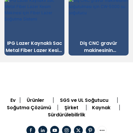
IPG Lazer Kaynaklı Sac
Diş CNC gravür
Metal Fiber Lazer Kesim
makinesinin
Makinesi için Fiber Lazer
soğutulması için CW-
Soğutma Sistemi
5000 su soğutucu
Ev
Ürünler
SGS ve UL Soğutucu
|
|
|
Soğutma Çözümü
Şirket
Kaynak
|
|
|
Sürdürülebilirlik