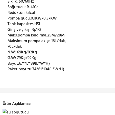
Sıklık:
50/60Hz
Soğutucu:
R-410a
Redüktör:
kılcal
Pompa gücü:
0.1KW/0.37KW
Tank kapasitesi:
15L
Giriş ve çıkış:
Rp1/2
Maks.pompa kaldırma:
25M/28M
Maksimum pompa akışı:
16L/dak,
70L/dak
N.W:
69Kg/82Kg
G.W:
79Kg/92Kg
Boyut:
67*47*89(L*W*H)
Paket boyutu:
74*61*104(L*W*H)
Ürün Açıklaması