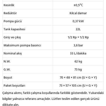
Kesinlik
±0,5℃
Redüktör
Kılcal damar
Pompa gücü
0,37 kW
Tank kapasitesi
22L
Giriş ve çıkış
1/2 Rp + 1/2 Rp
Maksimum pompa basıncı
3,6 bar
Nominal akış
33 L/dakika
N.W.
62 kg
G.W.
73 kg
Boyut
70 × 48 × 81 cm (U × G × Y)
Paket boyutları
73 × 57 × 105 cm (U × G × Y)
Çalışma akımı, farklı çalışma koşullarında farklılık gösterebilir. Yukarıdaki
bilgiler yalnızca referans amaçlıdır. Lütfen teslim edilen gerçek ürünü
dikkate alın.