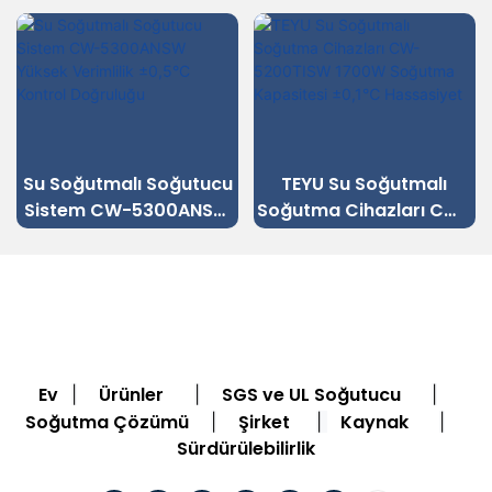
Su Soğutmalı Soğutucu
TEYU Su Soğutmalı
Sistem CW-5300ANSW
Soğutma Cihazları CW-
Yüksek Verimlilik ±0,5°C
5200TISW 1700W
Kontrol Doğruluğu
Soğutma Kapasitesi
±0,1℃ Hassasiyet
Ev
Ürünler
SGS ve UL Soğutucu
|
|
|
Soğutma Çözümü
Şirket
Kaynak
|
|
|
Sürdürülebilirlik