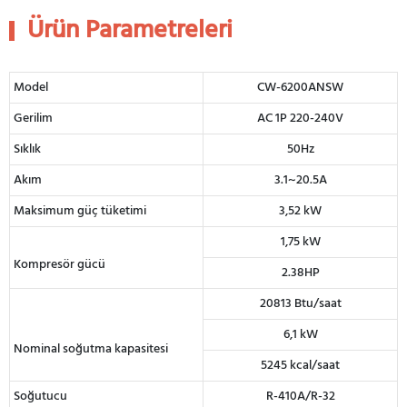
Ürün Parametreleri
Model
CW-6200ANSW
Gerilim
AC 1P 220-240V
Sıklık
50Hz
Akım
3.1~20.5A
Maksimum güç tüketimi
3,52 kW
1,75 kW
Kompresör gücü
2.38HP
20813 Btu/saat
6,1 kW
Nominal soğutma kapasitesi
5245 kcal/saat
Soğutucu
R-410A/R-32