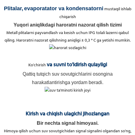
Plitalar,
evaporatator va kondensatorni
mustaqil ishlab
chiqarish
Yuqori aniqlikdagi haroratni nazorat qilish tizimi
Metall plitalarni payvandlash va kesish uchun IPG tolali lazerni qabul
qiling. Haroratni nazorat qilishning aniqligi ± 0,3 ° C ga yetishi mumkin.
va suvni to'ldirish
qulayligi
Ko'chirish
Qattiq tutqich suv sovutgichlarini osongina
harakatlantirishga yordam beradi.
Kirish va chiqish ulagichi jihozlangan
Bir nechta signal himoyasi.
Himoya qilish uchun suv sovutgichidan signal signalini olgandan so'ng,