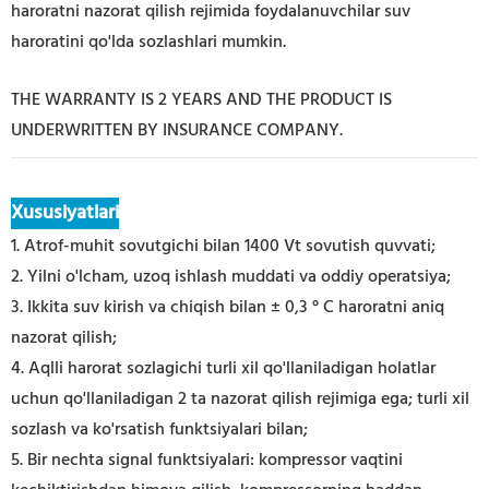
haroratni nazorat qilish rejimida foydalanuvchilar suv
haroratini qo'lda sozlashlari mumkin.
THE WARRANTY IS 2 YEARS AND THE PRODUCT IS
UNDERWRITTEN BY INSURANCE COMPANY.
Xususiyatlari
1. Atrof-muhit sovutgichi bilan 1400 Vt sovutish quvvati;
2. Yilni o'lcham, uzoq ishlash muddati va oddiy operatsiya;
3. Ikkita suv kirish va chiqish bilan ± 0,3 ° C haroratni aniq
nazorat qilish;
4. Aqlli harorat sozlagichi turli xil qo'llaniladigan holatlar
uchun qo'llaniladigan 2 ta nazorat qilish rejimiga ega; turli xil
sozlash va ko'rsatish funktsiyalari bilan;
5. Bir nechta signal funktsiyalari: kompressor vaqtini