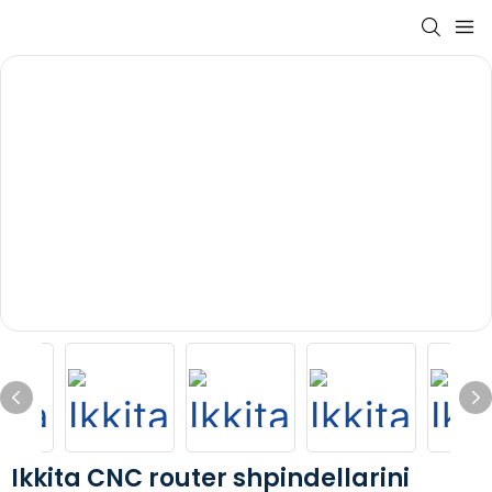
Ikkita CNC router shpindellarini