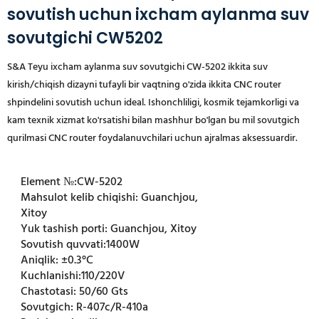
sovutish uchun ixcham aylanma suv
sovutgichi CW5202
S&A Teyu ixcham aylanma suv sovutgichi CW-5202 ikkita suv
kirish/chiqish dizayni tufayli bir vaqtning o'zida ikkita CNC router
shpindelini sovutish uchun ideal. Ishonchliligi, kosmik tejamkorligi va
kam texnik xizmat ko'rsatishi bilan mashhur bo'lgan bu mil sovutgich
qurilmasi CNC router foydalanuvchilari uchun ajralmas aksessuardir.
Element №:
CW-5202
Mahsulot kelib chiqishi:
Guanchjou,
Xitoy
Yuk tashish porti:
Guanchjou, Xitoy
Sovutish quvvati:
1400W
Aniqlik:
±0.3°C
Kuchlanishi:
110/220V
Chastotasi:
50/60 Gts
Sovutgich:
R-407c/R-410a