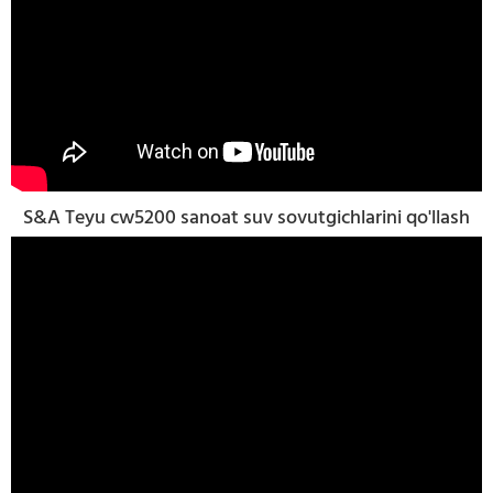
S&A Teyu cw5200 sanoat suv sovutgichlarini qo'llash