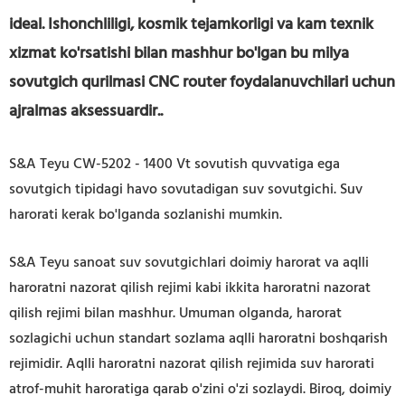
ideal. Ishonchliligi, kosmik tejamkorligi va kam texnik
xizmat ko'rsatishi bilan mashhur bo'lgan bu milya
sovutgich qurilmasi CNC router foydalanuvchilari uchun
ajralmas aksessuardir.
.
S&A Teyu CW-5202 - 1400 Vt sovutish quvvatiga ega
sovutgich tipidagi havo sovutadigan suv sovutgichi. Suv
harorati kerak bo'lganda sozlanishi mumkin.
S&A Teyu sanoat suv sovutgichlari doimiy harorat va aqlli
haroratni nazorat qilish rejimi kabi ikkita haroratni nazorat
qilish rejimi bilan mashhur. Umuman olganda, harorat
sozlagichi uchun standart sozlama aqlli haroratni boshqarish
rejimidir. Aqlli haroratni nazorat qilish rejimida suv harorati
atrof-muhit haroratiga qarab o'zini o'zi sozlaydi. Biroq, doimiy