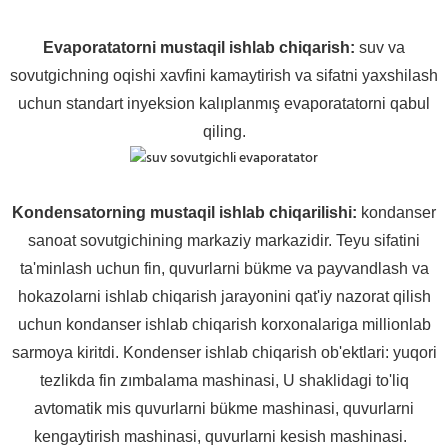
Evaporatatorni mustaqil ishlab chiqarish
:
suv va
sovutgichning oqishi xavfini kamaytirish va sifatni yaxshilash
uchun standart inyeksion kalıplanmış evaporatatorni qabul
qiling.
Kondensatorning mustaqil ishlab chiqarilishi:
kondanser
sanoat sovutgichining markaziy markazidir. Teyu sifatini
ta'minlash uchun fin, quvurlarni bükme va payvandlash va
hokazolarni ishlab chiqarish jarayonini qat'iy nazorat qilish
uchun kondanser ishlab chiqarish korxonalariga millionlab
sarmoya kiritdi. Kondenser ishlab chiqarish ob'ektlari: yuqori
tezlikda fin zımbalama mashinasi, U shaklidagi to'liq
avtomatik mis quvurlarni bükme mashinasi, quvurlarni
kengaytirish mashinasi, quvurlarni kesish mashinasi.