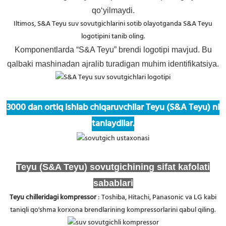
qo‘yilmaydi.
Iltimos, S&A Teyu suv sovutgichlarini sotib olayotganda S&A Teyu
logotipini tanib oling.
Komponentlarda “S&A Teyu” brendi logotipi mavjud. Bu
qalbaki mashinadan ajralib turadigan muhim identifikatsiya.
3000 dan ortiq ishlab chiqaruvchilar Teyu (S&A Teyu) ni
tanlaydilar.
Teyu (S&A Teyu) sovutgichining sifat kafolati
sabablari
Teyu chilleridagi kompressor
: Toshiba, Hitachi, Panasonic va LG kabi
taniqli qo'shma korxona brendlarining kompressorlarini qabul qiling.