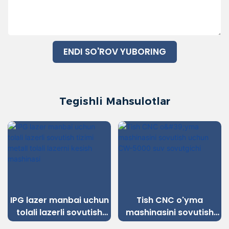
ENDI SO'ROV YUBORING
Tegishli Mahsulotlar
IPG lazer manbai uchun
Tish CNC o'yma
tolali lazerli sovutish
mashinasini sovutish
tizimi metall tolali
uchun CW-5000 suv