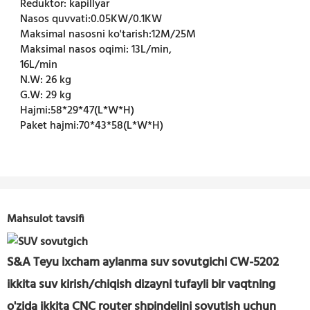
Reduktor:
kapillyar
Nasos quvvati:
0.05KW/0.1KW
Maksimal nasosni ko'tarish:
12M/25M
Maksimal nasos oqimi:
13L/min,
16L/min
N.W:
26 kg
G.W:
29 kg
Hajmi:
58*29*47(L*W*H)
Paket hajmi:
70*43*58(L*W*H)
Mahsulot tavsifi
S&A Teyu ixcham aylanma suv sovutgichi CW-5202
ikkita suv kirish/chiqish dizayni tufayli bir vaqtning
o'zida ikkita CNC router shpindelini sovutish uchun