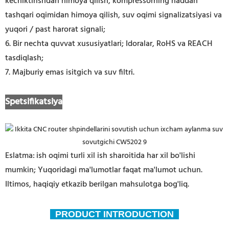
kechiktirishdan himoya qilish, kompressorning haddan
tashqari oqimidan himoya qilish, suv oqimi signalizatsiyasi va
yuqori / past harorat signali;
6. Bir nechta quvvat xususiyatlari; Idoralar, RoHS va REACH
tasdiqlash;
7. Majburiy emas isitgich va suv filtri.
Spetsifikatsiya
Eslatma:
ish oqimi turli xil ish sharoitida har xil bo'lishi
mumkin; Yuqoridagi ma'lumotlar faqat ma'lumot uchun.
Iltimos, haqiqiy etkazib berilgan mahsulotga bog'liq.
PRODUCT INTRODUCTION