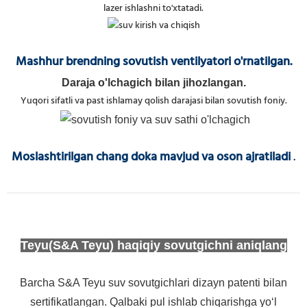
lazer ishlashni to'xtatadi.
Mashhur brendning sovutish ventilyatori o'rnatilgan.
Daraja o'lchagich bilan jihozlangan.
Yuqori sifatli va past ishlamay qolish darajasi bilan sovutish foniy.
Moslashtirilgan chang doka mavjud va oson ajratiladi
.
Teyu(S&A Teyu) haqiqiy sovutgichni aniqlang
Barcha S&A Teyu suv sovutgichlari dizayn patenti bilan
sertifikatlangan. Qalbaki pul ishlab chiqarishga yo‘l