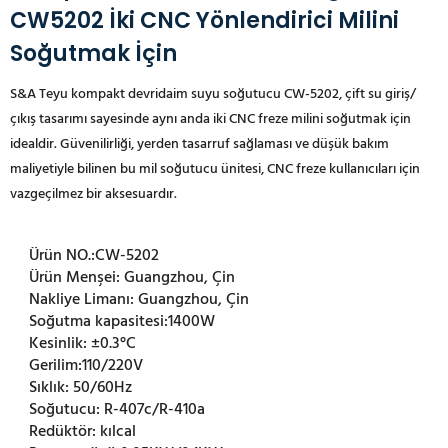
CW5202 İki CNC Yönlendirici Milini
Soğutmak İçin
S&A Teyu kompakt devridaim suyu soğutucu CW-5202, çift su giriş/
çıkış tasarımı sayesinde aynı anda iki CNC freze milini soğutmak için
idealdir. Güvenilirliği, yerden tasarruf sağlaması ve düşük bakım
maliyetiyle bilinen bu mil soğutucu ünitesi, CNC freze kullanıcıları için
vazgeçilmez bir aksesuardır.
Ürün NO.:
CW-5202
Ürün Menşei:
Guangzhou, Çin
Nakliye Limanı:
Guangzhou, Çin
Soğutma kapasitesi:
1400W
Kesinlik:
±0.3°C
Gerilim:
110/220V
Sıklık:
50/60Hz
Soğutucu:
R-407c/R-410a
Redüktör:
kılcal