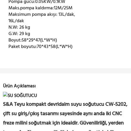
Pompa gücü:
0.05KW/0.1KW
Maks.pompa kaldırma:
12M/25M
Maksimum pompa akışı:
13L/dak,
16L/dak
N.W:
26 kg
G.W:
29 kg
Boyut:
58*29*47(L*W*H)
Paket boyutu:
70*43*58(L*W*H)
Ürün Açıklaması
S&A Teyu kompakt devridaim suyu soğutucu CW-5202,
çift su giriş/çıkış tasarımı sayesinde aynı anda iki CNC
freze milini soğutmak için idealdir. Güvenilirliği, yerden