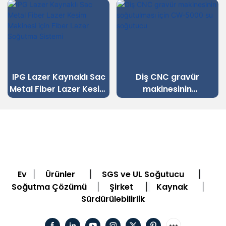
IPG Lazer Kaynaklı Sac
Diş CNC gravür
Metal Fiber Lazer Kesim
makinesinin
Makinesi için Fiber Lazer
soğutulması için CW-
Soğutma Sistemi
5000 su soğutucu
Ev
Ürünler
SGS ve UL Soğutucu
|
|
|
Soğutma Çözümü
Şirket
Kaynak
|
|
|
Sürdürülebilirlik