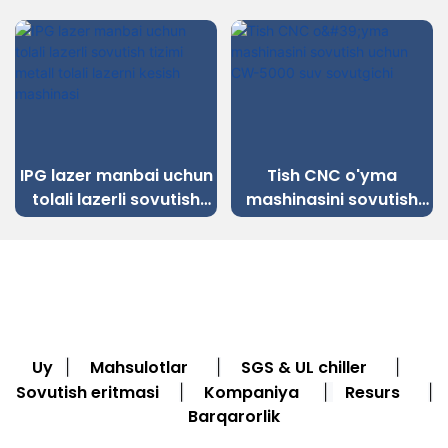
IPG lazer manbai uchun
Tish CNC o'yma
tolali lazerli sovutish
mashinasini sovutish
tizimi metall tolali
uchun CW-5000 suv
lazerni kesish
sovutgichi
mashinasi
Uy
Mahsulotlar
SGS & UL chiller
|
|
|
Sovutish eritmasi
Kompaniya
Resurs
|
|
|
Barqarorlik