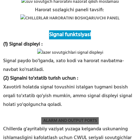
Harorat sozlagichi paneli tavsifi:
Signal funktsiyasi
(1) Signal displeyi
:
Signal paydo bo'lganda, xato kodi va harorat navbatma-
navbat ko'rsatiladi.
(2) Signalni to'xtatib turish uchun
:
Xavotirli holatda signal tovushini istalgan tugmani bosish
orqali to'xtatib qo'yish mumkin, ammo signal displeyi signal
holati yo'qolguncha qoladi.
ALARM AND OUTPUT PORTS
Chillerda g'ayritabiiy vaziyat yuzaga kelganda uskunaning
ishlamasligini kafolatlash uchun CWUL seriyali sovutgichlar