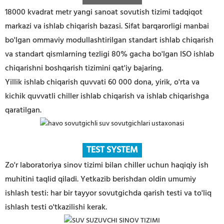
18000 kvadrat metr yangi sanoat sovutish tizimi tadqiqot
markazi va ishlab chiqarish bazasi. Sifat barqarorligi manbai
bo'lgan ommaviy modullashtirilgan standart ishlab chiqarish
va standart qismlarning tezligi 80% gacha bo'lgan ISO ishlab
chiqarishni boshqarish tizimini qat'iy bajaring.
Yillik ishlab chiqarish quvvati 60 000 dona, yirik, o'rta va
kichik quvvatli chiller ishlab chiqarish va ishlab chiqarishga
qaratilgan.
TEST S
YSTEM
Zo'r laboratoriya sinov tizimi bilan chiller uchun haqiqiy ish
muhitini taqlid qiladi. Yetkazib berishdan oldin umumiy
ishlash testi: har bir tayyor sovutgichda qarish testi va to'liq
ishlash testi o'tkazilishi kerak.