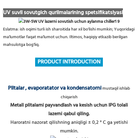
UV suvli sovutgich qurilmalarining spetsifikatsiyasi
Eslatma: ish oqimi turli ish sharoitida har xil bo'lishi mumkin; Yuqoridagi
ma'lumotlar faqat ma'lumot uchun. Iltimos, haqiqiy etkazib berilgan
mahsulotga bog'liq.
PRODUCT INTRODUCTION
Plitalar
, evaporatator va kondensatorni
mustaqil ishlab
chiqarish
Metall plitalarni payvandlash va kesish uchun IPG tolali
lazerni qabul qiling.
Haroratni nazorat qilishning aniqligi ± 0,2 ° C ga yetishi
mumkin.