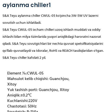
aylanma chiller1
S&A Teyu aylanma chiller CWUL-05 ko'pincha 3W-5W UV lazerni
sovutish uchun ishlatiladi.
S&A Teyu CWUL-05 ixcham chilleri uzoq ishlash muddati va oddiy
ishlashi bilan milya tizimlarida yuqori aniqlikdagi haroratni nazorat
qiladi. S&A Teyu sovutgichlari bir nechta quvvat spetsifikatsiyalarini
qo'llab-quvvatlaydi va Idoralar, RoHS va REACH tasdiqlaridan o'tgan.
S&A Teyu chiller kafolati 2 yil.
Element №:
CWUL-05
Mahsulot kelib chiqishi:
Guanchjou,
Xitoy
Yuk tashish porti:
Guanchjou, Xitoy
Aniqlik:
±0.2℃
Kuchlanishi:
220V
Chastotasi:
50Hz