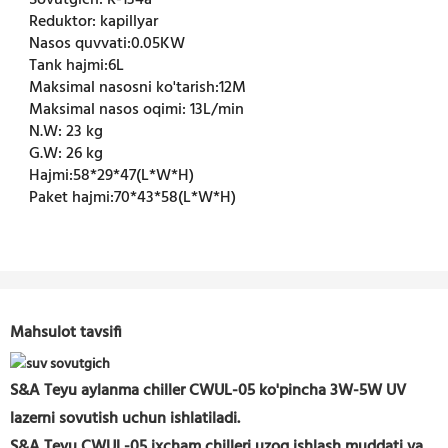
Sovutgich:
R-134a
Reduktor:
kapillyar
Nasos quvvati:
0.05KW
Tank hajmi:
6L
Maksimal nasosni ko'tarish:
12M
Maksimal nasos oqimi:
13L/min
N.W:
23 kg
G.W:
26 kg
Hajmi:
58*29*47(L*W*H)
Paket hajmi:
70*43*58(L*W*H)
Mahsulot tavsifi
S&A Teyu aylanma chiller CWUL-05 ko'pincha 3W-5W UV
lazerni sovutish uchun ishlatiladi.
S&A Teyu CWUL-05 ixcham chilleri uzoq ishlash muddati va