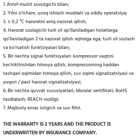
1. Atrof-muhit sovutgichi bilan;
2. Yilni o'lcham, uzoq ishlash muddati va oddiy operatsiya;
3. ± 0,2 ℃ haroratni aniq nazorat qilish;
4. Harorat sozlagichi turli xil qo'llaniladigan holatlarga
qo'llaniladigan 2 ta nazorat qilish rejimiga ega; turli xil sozlash
va ko'rsatish funktsiyalari bilan;
5. Bir nechta signal funktsiyalari: kompressor vaqtini
kechiktirishdan himoya qilish, kompressorning haddan
tashqari oqimidan himoya qilish, suv oqimi signalizatsiyasi va
yuqori / past harorat signalizatsiyasi;
6. Bir nechta quvvat xususiyatlari; Idoralar sertifikati; RoHS
tasdiqlash; REACH roziligi;
7. Majburiy emas isitgich va suv filtri.
THE WARRANTY IS 2 YEARS AND THE PRODUCT IS
UNDERWRITTEN BY INSURANCE COMPANY.