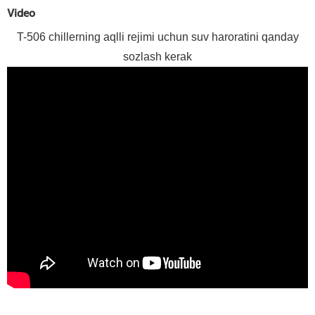
Video
T-506 chillerning aqlli rejimi uchun suv haroratini qanday
sozlash kerak