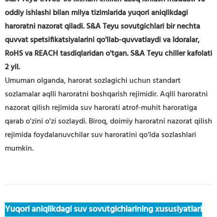
oddiy ishlashi bilan milya tizimlarida yuqori aniqlikdagi
haroratni nazorat qiladi. S&A Teyu sovutgichlari bir nechta
quvvat spetsifikatsiyalarini qo'llab-quvvatlaydi va Idoralar,
RoHS va REACH tasdiqlaridan o'tgan. S&A Teyu chiller kafolati
2 yil.
Umuman olganda, harorat sozlagichi uchun standart
sozlamalar aqlli haroratni boshqarish rejimidir. Aqlli haroratni
nazorat qilish rejimida suv harorati atrof-muhit haroratiga
qarab o'zini o'zi sozlaydi. Biroq, doimiy haroratni nazorat qilish
rejimida foydalanuvchilar suv haroratini qo'lda sozlashlari
mumkin.
Yuqori aniqlikdagi suv sovutgichlarining xususiyatlari