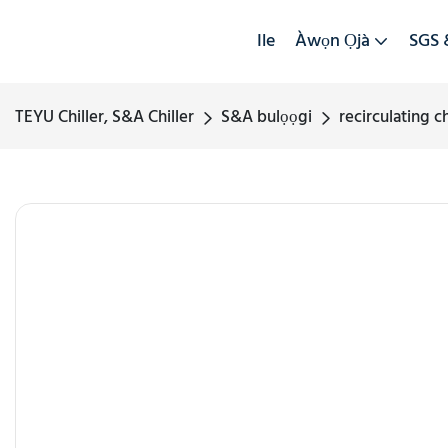
Ile
Àwọn Ọjà
SGS 
TEYU Chiller, S&A Chiller
S&A bulọọgi
recirculating c