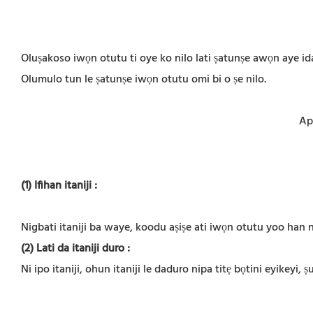
Oluṣakoso iwọn otutu ti oye ko nilo lati ṣatunṣe awọn aye id
Olumulo tun le ṣatunṣe iwọn otutu omi bi o ṣe nilo.
Ap
(1) Ifihan itaniji
:
Nigbati itaniji ba waye, koodu aṣiṣe ati iwọn otutu yoo han n
(2) Lati da itaniji duro
:
Ni ipo itaniji, ohun itaniji le daduro nipa titẹ bọtini eyikeyi, ṣu