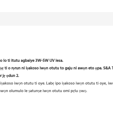
o lo ti itutu agbaiye 3W-5W UV lesa.
ṣẹ ti o rọrun ni iṣakoso iwọn otutu to gaju ni awọn eto ọpa. S&A Te
r jẹ ọdun 2.
iṣakoso iwọn otutu ti oye. Labẹ ipo iṣakoso iwọn otutu ti oye, iw
 awọn olumulo le ṣatunṣe iwọn otutu omi pẹlu ọwọ.