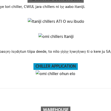
e lori chiller, CWUL jara chillers ni iṣẹ aabo itaniji.
ubasọrọ isọdọtun tiipa deede, to nilo ṣiṣiṣẹ lọwọlọwọ ti o kere ju 5A,
CHILLER APPLICATION
WAREHOUSE