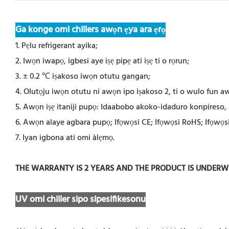
Ga konge omi chillers awọn ẹya ara ẹrọ
1. Pẹlu refrigerant ayika;
2. Iwọn iwapọ, igbesi aye iṣẹ pipẹ ati iṣẹ ti o rọrun;
3. ± 0.2 ℃ iṣakoso iwọn otutu gangan;
4. Olutọju iwọn otutu ni awọn ipo iṣakoso 2, ti o wulo fun awọn 
5. Awọn iṣẹ itaniji pupọ: Idaabobo akoko-idaduro konpireso, id
6. Awọn alaye agbara pupọ; Ifọwọsi CE; Ifọwọsi RoHS; Ifọwọs
7. Iyan igbona ati omi àlẹmọ.
THE WARRANTY IS 2 YEARS AND THE PRODUCT IS UNDER
UV omi chiller sipo sipesifikesonu