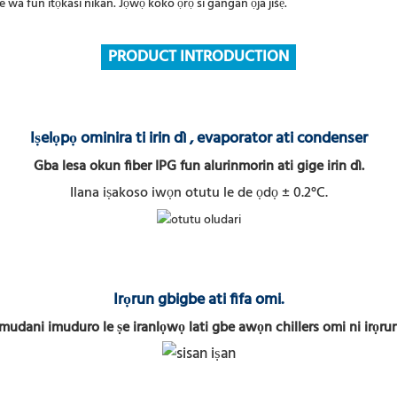
oke wa fun itọkasi nikan. Jọwọ koko ọrọ si gangan ọja jišẹ.
PRODUCT INTRODUCTION
Iṣelọpọ ominira ti irin dì
, evaporator ati condenser
Gba lesa okun fiber IPG fun alurinmorin ati gige irin dì.
Ilana iṣakoso iwọn otutu le de ọdọ ± 0.2°C.
Irọrun gbigbe ati fifa omi.
Imudani imuduro le ṣe iranlọwọ lati gbe awọn chillers omi ni irọrun