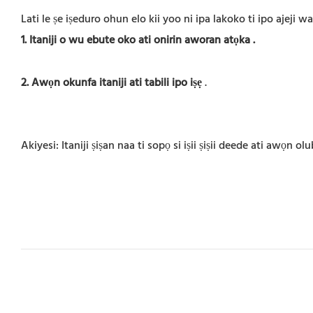
Lati le ṣe iṣeduro ohun elo kii yoo ni ipa lakoko ti ipo ajeji way
1. Itaniji o wu ebute oko ati onirin aworan atọka
.
2. Awọn okunfa itaniji ati tabili ipo iṣẹ
.
Akiyesi: Itaniji ṣiṣan naa ti sopọ si iṣii ṣiṣii deede ati awọn ol