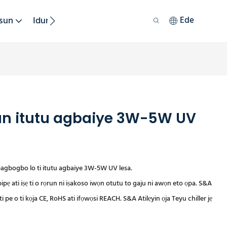
sun
Iduroṣinṣin
Ede
 fun itutu agbaiye 3W-5W UV
bagbogbo lo ti itutu agbaiye 3W-5W UV lesa.
pẹ ati iṣẹ ti o rọrun ni iṣakoso iwọn otutu to gaju ni awọn eto ọpa. S&A
i pe o ti kọja CE, RoHS ati ifọwọsi REACH. S&A Atilẹyin ọja Teyu chiller jẹ