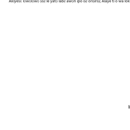
Akiyesi: lọwọlọwọ ṣiṣẹ le yatọ labẹ awọn ipo iṣẹ oriṣiriṣi; Alaye ti o wa l