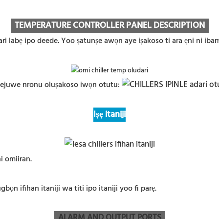
TEMPERATURE CONTROLLER PANEL DESCRIPTION
ari labẹ ipo deede. Yoo ṣatunṣe awọn aye iṣakoso ti ara ẹni ni iba
ejuwe nronu oluṣakoso iwọn otutu:
Iṣẹ itaniji
i omiiran.
gbọn ifihan itaniji wa titi ipo itaniji yoo fi parẹ.
ALARM AND OUTPUT PORTS