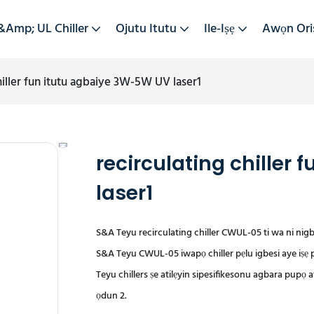
&amp; UL Chiller
Ojutu Itutu
Ile-Iṣẹ
Awọn Ori
hiller fun itutu agbaiye 3W-5W UV laser1
recirculating chiller
laser1
S&A Teyu recirculating chiller CWUL-05 ti wa ni nig
S&A Teyu CWUL-05 iwapọ chiller pẹlu igbesi aye iṣẹ pi
Teyu chillers ṣe atilẹyin sipesifikesonu agbara pupọ at
ọdun 2.