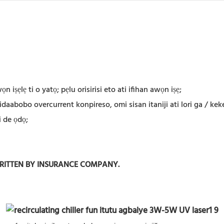
iṣẹlẹ ti o yatọ; pẹlu orisirisi eto ati ifihan awọn iṣẹ;
aabobo overcurrent konpireso, omi sisan itaniji ati lori ga / keker
i de ọdọ;
WRITTEN BY INSURANCE COMPANY.