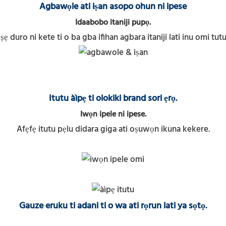
Agbawọle ati iṣan asopo ohun ni ipese
Idaabobo itaniji pupọ.
ṣẹ duro ni kete ti o ba gba ifihan agbara itaniji lati inu omi tutu
Itutu àìpẹ ti olokiki brand sori ẹrọ.
Iwọn ipele ni ipese.
Afẹfẹ itutu pẹlu didara giga ati oṣuwọn ikuna kekere.
Gauze eruku ti adani ti o wa ati rọrun lati ya sọtọ.