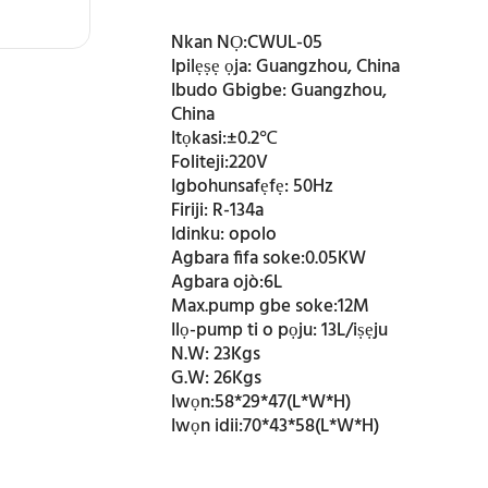
Nkan NỌ:
CWUL-05
Ipilẹṣẹ ọja:
Guangzhou, China
Ibudo Gbigbe:
Guangzhou,
China
Itọkasi:
±0.2℃
Foliteji:
220V
Igbohunsafẹfẹ:
50Hz
Firiji:
R-134a
Idinku:
opolo
Agbara fifa soke:
0.05KW
Agbara ojò:
6L
Max.pump gbe soke:
12M
Ilọ-pump ti o pọju:
13L/iṣẹju
N.W:
23Kgs
G.W:
26Kgs
Iwọn:
58*29*47(L*W*H)
Iwọn idii:
70*43*58(L*W*H)