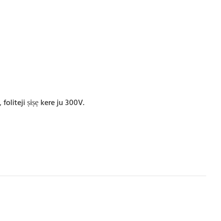
 foliteji ṣiṣẹ kere ju 300V.