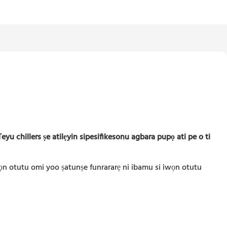
yu chillers ṣe atilẹyin sipesifikesonu agbara pupọ ati pe o ti
ọn otutu omi yoo ṣatunṣe funrararẹ ni ibamu si iwọn otutu