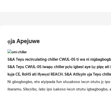
ọja Apejuwe
S&A Teyu recirculating chiller CWUL-05 ti wa ni nigbagbogb
S&A Teyu CWUL-05 iwapọ chiller pẹlu igbesi aye iṣẹ pipẹ ati i
kọja CE, RoHS ati ifọwọsi REACH. S&A Atilẹyin ọja Teyu chille
Ni gbogbogbo, eto aiyipada fun oluṣakoso iwọn otutu jẹ ipo 
ibaramu. Sibẹsibẹ, labẹ ipo iṣakoso iwọn otutu igbagbogbo,