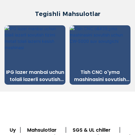
Tegishli Mahsulotlar
IPG lazer manbai uchun
Tish CNC o'yma
tolali lazerli sovutish
mashinasini sovutish
tizimi metall tolali
uchun CW-5000 suv
lazerni kesish
sovutgichi
mashinasi
Uy
Mahsulotlar
SGS & UL chiller
|
|
|