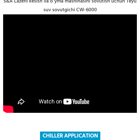
S&A Lazerli kesish va oʻyma mashinasini sovutish uchun Teyu
suv sovutgichi CW-6000
CHILLER APPLICATION