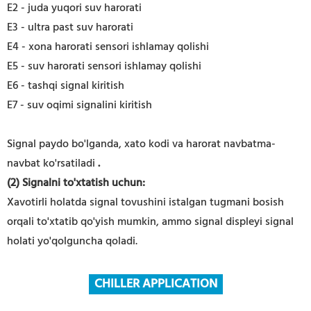
E2 - juda yuqori suv harorati
E3 - ultra past suv harorati
E4 - xona harorati sensori ishlamay qolishi
E5 - suv harorati sensori ishlamay qolishi
E6 - tashqi signal kiritish
E7 - suv oqimi signalini kiritish
Signal paydo bo'lganda, xato kodi va harorat navbatma-
navbat ko'rsatiladi
.
(2) Signalni to'xtatish uchun:
Xavotirli holatda signal tovushini istalgan tugmani bosish
orqali to'xtatib qo'yish mumkin, ammo signal displeyi signal
holati yo'qolguncha qoladi.
CHILLER APPLICATION