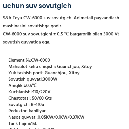
uchun suv sovutgich
S&A Teyu CW-6000 suv sovutgichi Ad metall payvandlash
mashinasini sovutishga qodir.
CW-6000 suv sovutgichi ± 0,5 ℃ barqarorlik bilan 3000 Vt
sovutish quvvatiga ega.
Element №:
CW-6000
Mahsulot kelib chiqishi:
Guanchjou, Xitoy
Yuk tashish porti:
Guanchjou, Xitoy
Sovutish quvvati:
3000W
Aniqlik:
±0.5℃
Kuchlanishi:
110/220V
Chastotasi:
50/60 Gts
Sovutgich:
R-410a
Reduktor:
kapillyar
Nasos quvvati:
0.05KW/0.1KW/0.37KW
Tank hajmi:
15L