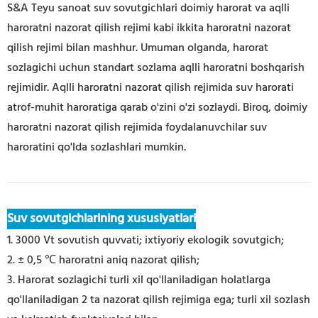
S&A Teyu sanoat suv sovutgichlari doimiy harorat va aqlli
haroratni nazorat qilish rejimi kabi ikkita haroratni nazorat
qilish rejimi bilan mashhur. Umuman olganda, harorat
sozlagichi uchun standart sozlama aqlli haroratni boshqarish
rejimidir. Aqlli haroratni nazorat qilish rejimida suv harorati
atrof-muhit haroratiga qarab o'zini o'zi sozlaydi. Biroq, doimiy
haroratni nazorat qilish rejimida foydalanuvchilar suv
haroratini qo'lda sozlashlari mumkin.
Suv sovutgichlarining xususiyatlari
1. 3000 Vt sovutish quvvati; ixtiyoriy ekologik sovutgich;
2. ± 0,5 ℃ haroratni aniq nazorat qilish;
3. Harorat sozlagichi turli xil qo'llaniladigan holatlarga
qo'llaniladigan 2 ta nazorat qilish rejimiga ega; turli xil sozlash