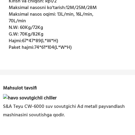
Kirish va chiqish:
Rp1/2
Maksimal nasosni ko'tarish:
12M/25M/28M
Maksimal nasos oqimi:
13L/min, 16L/min,
70L/min
N.W:
60Kg/72Kg
G.W:
70Kg/82Kg
Hajmi:
67*47*89(L*W*H)
Paket hajmi:
74*61*104(L*W*H)
Mahsulot tavsifi
S&A Teyu CW-6000 suv sovutgichi Ad metall payvandlash
mashinasini sovutishga qodir.