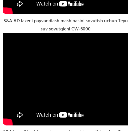
S&A AD lazerli payvandlash mashinasini sovutish uchun Teyu
suv sovutgichi CW-6000