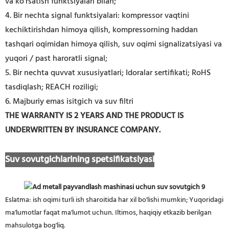
va ko'rsatish funktsiyalari bilan;
4. Bir nechta signal funktsiyalari: kompressor vaqtini
kechiktirishdan himoya qilish, kompressorning haddan
tashqari oqimidan himoya qilish, suv oqimi signalizatsiyasi va
yuqori / past haroratli signal;
5. Bir nechta quvvat xususiyatlari; Idoralar sertifikati; RoHS
tasdiqlash; REACH roziligi;
6. Majburiy emas isitgich va suv filtri
THE WARRANTY IS 2 YEARS AND THE PRODUCT IS
UNDERWRITTEN BY INSURANCE COMPANY.
Suv sovutgichlarining spetsifikatsiyasi
Eslatma: ish oqimi turli ish sharoitida har xil bo'lishi mumkin; Yuqoridagi
ma'lumotlar faqat ma'lumot uchun. Iltimos, haqiqiy etkazib berilgan
mahsulotga bog'liq.