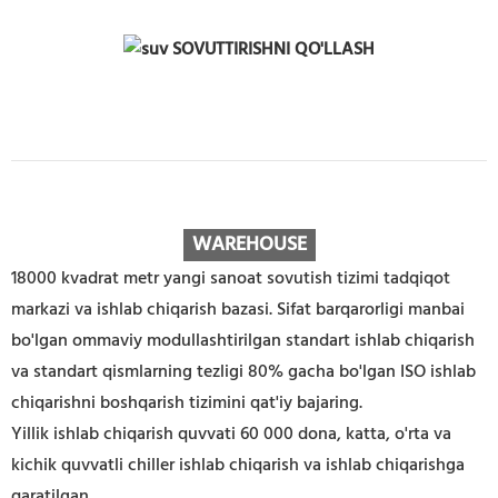
WAREHOUS
E
18000 kvadrat metr yangi sanoat sovutish tizimi tadqiqot
markazi va ishlab chiqarish bazasi. Sifat barqarorligi manbai
bo'lgan ommaviy modullashtirilgan standart ishlab chiqarish
va standart qismlarning tezligi 80% gacha bo'lgan ISO ishlab
chiqarishni boshqarish tizimini qat'iy bajaring.
Yillik ishlab chiqarish quvvati 60 000 dona, katta, o'rta va
kichik quvvatli chiller ishlab chiqarish va ishlab chiqarishga
qaratilgan
.