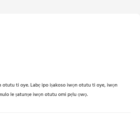
 otutu ti oye. Labẹ ipo iṣakoso iwọn otutu ti oye, iwọn
mulo le ṣatunṣe iwọn otutu omi pẹlu ọwọ.