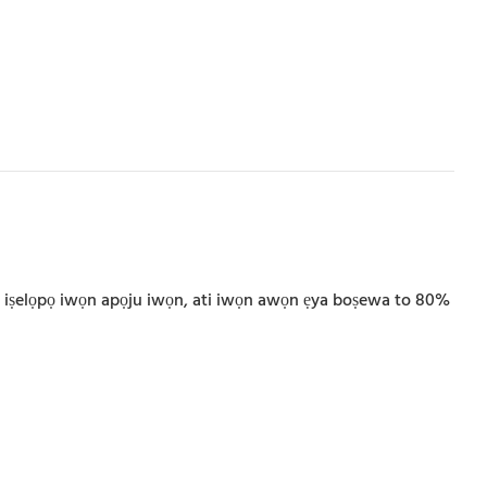
 awọn iṣelọpọ iwọn apọju iwọn, ati iwọn awọn ẹya boṣewa to 80%