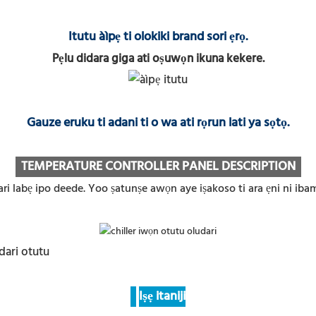
Itutu àìpẹ ti olokiki brand sori ẹrọ.
Pẹlu didara giga ati oṣuwọn ikuna kekere.
Gauze eruku ti adani ti o wa ati rọrun lati ya sọtọ.
TEMPERATURE CONTROLLER PANEL DESCRIPTION
ari labẹ ipo deede. Yoo ṣatunṣe awọn aye iṣakoso ti ara ẹni ni iba
Iṣẹ itaniji