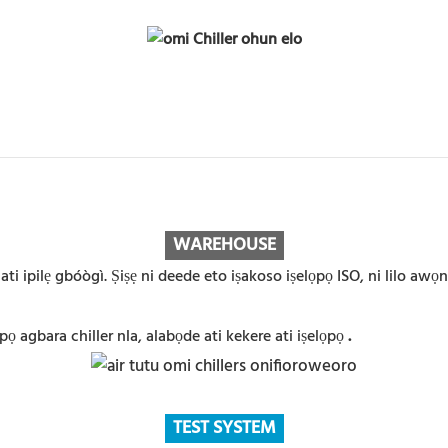
WAREHOUS
E
i ati ipilẹ gbóògì. Ṣiṣẹ ni deede eto iṣakoso iṣelọpọ ISO, ni lilo
ọ agbara chiller nla, alabọde ati kekere ati iṣelọpọ
.
TEST SYSTEM