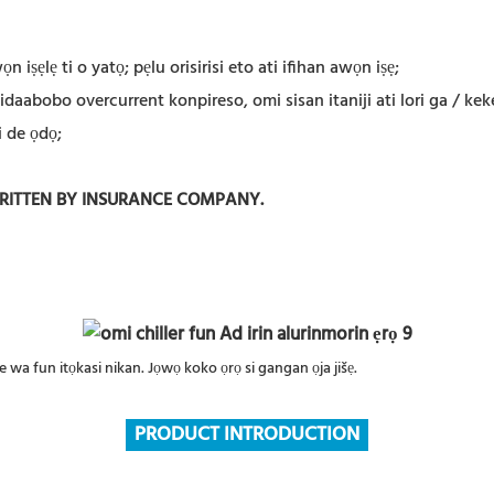
iṣẹlẹ ti o yatọ; pẹlu orisirisi eto ati ifihan awọn iṣẹ;
aabobo overcurrent konpireso, omi sisan itaniji ati lori ga / keke
i de ọdọ;
WRITTEN BY INSURANCE COMPANY.
oke wa fun itọkasi nikan. Jọwọ koko ọrọ si gangan ọja jišẹ.
PRODUCT INTRODUCTION