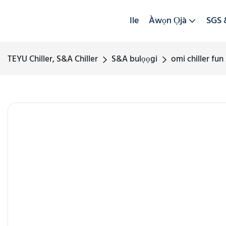
Ile
Àwọn Ọjà
SGS 
TEYU Chiller, S&A Chiller
S&A bulọọgi
omi chiller fun