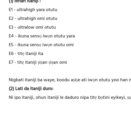
(1) Ifihan itaniji
:
E1 - ultrahigh yara otutu
E2 - ultrahigh omi otutu
E3 - ultralow omi otutu
E4 - ikuna sensọ iwọn otutu yara
E5 - ikuna sensọ iwọn otutu omi
E6 - titẹ itaniji ita
E7 - titẹ itaniji ṣiṣan ṣiṣan omi
Nigbati itaniji ba waye, koodu aṣiṣe ati iwọn otutu yoo han 
(2) Lati da itaniji duro:
Ni ipo itaniji, ohun itaniji le daduro nipa titẹ bọtini eyikeyi, ṣu