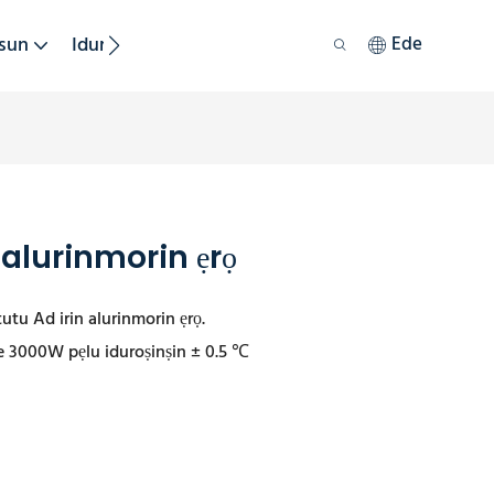
sun
Iduroṣinṣin
Ede
 alurinmorin ẹrọ
utu Ad irin alurinmorin ẹrọ.
e 3000W pẹlu iduroṣinṣin ± 0.5 ℃