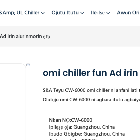
&amp; UL Chiller
Ojutu Itutu
Ile-Iṣẹ
Awọn Ori
 Ad irin alurinmorin ẹrọ
omi chiller fun Ad irin
S&A Teyu CW-6000 omi chiller ni anfani lati t
Olutọju omi CW-6000 ni agbara itutu agbaiy
Nkan NỌ:
CW-6000
Ipilẹṣẹ ọja:
Guangzhou, China
Ibudo Gbigbe:
Guangzhou, China