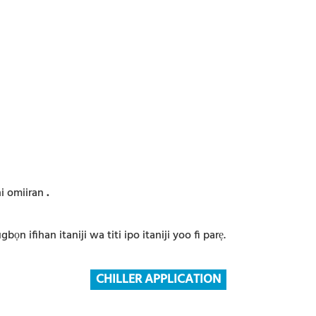
ni omiiran
.
gbọn ifihan itaniji wa titi ipo itaniji yoo fi parẹ.
CHILLER APPLICATION