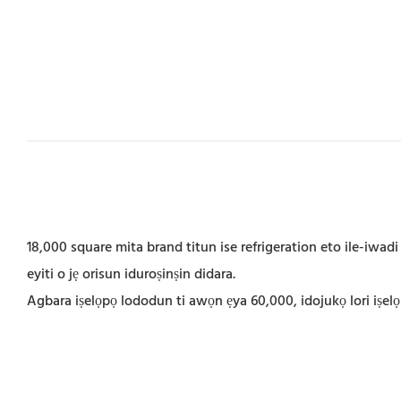
18,000 square mita brand titun ise refrigeration eto ile-iwad
eyiti o jẹ orisun iduroṣinṣin didara.
Agbara iṣelọpọ lododun ti awọn ẹya 60,000, idojukọ lori iṣelọp