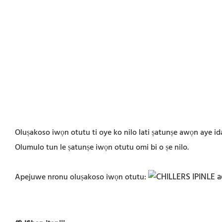
Oluṣakoso iwọn otutu ti oye ko nilo lati ṣatunṣe awọn aye id
Olumulo tun le ṣatunṣe iwọn otutu omi bi o ṣe nilo.
Apejuwe nronu oluṣakoso iwọn otutu: