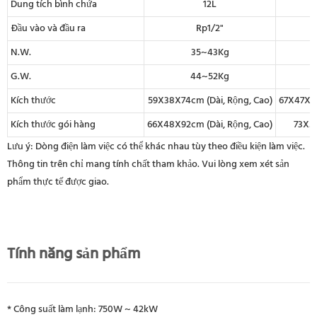
Dung tích bình chứa
12L
Đầu vào và đầu ra
Rp1/2"
N.W.
35~43Kg
G.W.
44~52Kg
Kích thước
59X38X74cm (Dài, Rộng, Cao)
67X47X89
Kích thước gói hàng
66X48X92cm (Dài, Rộng, Cao)
73X5
Lưu ý: Dòng điện làm việc có thể khác nhau tùy theo điều kiện làm việc.
Thông tin trên chỉ mang tính chất tham khảo. Vui lòng xem xét sản
phẩm thực tế được giao.
Tính năng sản phẩm
* Công suất làm lạnh: 750W ~ 42kW