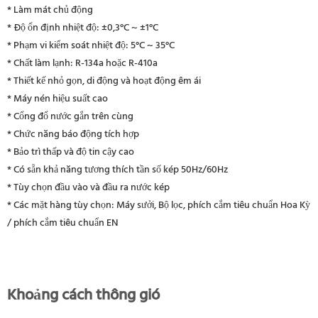
* Làm mát chủ động
* Độ ổn định nhiệt độ: ±0,3°C ~ ±1°C
* Phạm vi kiểm soát nhiệt độ: 5°C ~ 35°C
* Chất làm lạnh: R-134a hoặc R-410a
* Thiết kế nhỏ gọn, di động và hoạt động êm ái
* Máy nén hiệu suất cao
* Cổng đổ nước gắn trên cùng
* Chức năng báo động tích hợp
* Bảo trì thấp và độ tin cậy cao
* Có sẵn khả năng tương thích tần số kép 50Hz/60Hz
* Tùy chọn đầu vào và đầu ra nước kép
* Các mặt hàng tùy chọn: Máy sưởi, Bộ lọc, phích cắm tiêu chuẩn Hoa Kỳ
/ phích cắm tiêu chuẩn EN
Khoảng cách thông gió