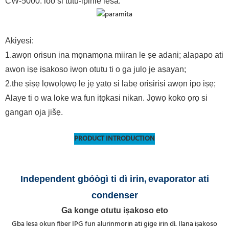
CW-5000: loo si tutu-ipinle lesa.
Akiyesi:
1.awọn orisun ina mọnamọna miiran le ṣe adani; alapapo ati
awọn iṣẹ iṣakoso iwọn otutu ti o ga julọ jẹ aṣayan;
2.the ṣiṣẹ lọwọlọwọ le jẹ yatọ si labẹ orisirisi awọn ipo iṣẹ;
Alaye ti o wa loke wa fun itọkasi nikan. Jọwọ koko ọrọ si
gangan ọja jišẹ.
PRODUCT INTRODUCTION
Independent gbóògì ti dì irin,
evaporator ati
condenser
Ga konge otutu iṣakoso eto
Gba lesa okun fiber IPG fun alurinmorin ati gige irin dì. Ilana iṣakoso