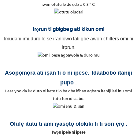
iwọn otutu le de ọdọ ± 0.3 ° C.
Irọrun ti gbigbe
g ati kikun omi
Imudani imuduro le ṣe iranlọwọ lati gbe awọn chillers omi ni
irọrun.
Asopọmọra ati iṣan ti o ni ipese
.
Idaabobo itaniji
pupọ
.
Lesa yoo da iṣẹ duro ni kete ti o ba gba ifihan agbara itaniji lati inu omi
tutu fun idi aabo.
Olufẹ itutu ti ami iyasọtọ olokiki ti fi sori ẹrọ
.
Iwọn ipele ni ipese