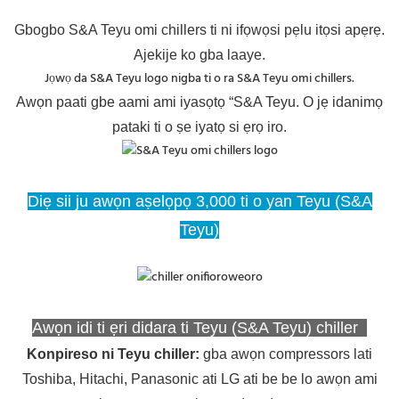
Gbogbo S&A Teyu omi chillers ti ni ifọwọsi pẹlu itọsi apẹrẹ.
Ajekije ko gba laaye.
Jọwọ da S&A Teyu logo nigba ti o ra S&A Teyu omi chillers.
Awọn paati gbe aami ami iyasọtọ “S&A Teyu. O jẹ idanimọ
pataki ti o ṣe iyatọ si ẹrọ iro.
Diẹ sii ju awọn aṣelọpọ 3,000 ti o yan Teyu (S&A
Teyu)
Awọn idi ti ẹri didara ti Teyu (S&A Teyu) chiller
Konpireso ni Teyu chiller
:
gba awọn compressors lati
Toshiba, Hitachi, Panasonic ati LG ati be be lo awọn ami