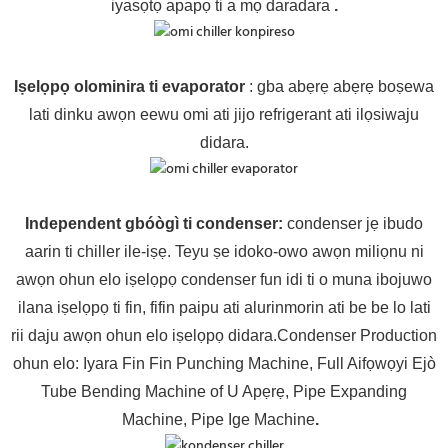
iyasọtọ apapọ ti a mọ daradara
.
Iṣelọpọ olominira ti evaporator
: gba abẹrẹ abẹrẹ boṣewa
lati dinku awọn eewu omi ati jijo refrigerant ati ilọsiwaju
didara.
Independent gbóògì ti condenser
:
condenser jẹ ibudo
aarin ti chiller ile-iṣẹ. Teyu ṣe idoko-owo awọn miliọnu ni
awọn ohun elo iṣelọpọ condenser fun idi ti o muna ibojuwo
ilana iṣelọpọ ti fin, fifin paipu ati alurinmorin ati be be lo lati
rii daju awọn ohun elo iṣelọpọ didara.Condenser Production
ohun elo: Iyara Fin Fin Punching Machine, Full Aifọwọyi Ejò
Tube Bending Machine of U Apẹrẹ, Pipe Expanding
Machine, Pipe Ige Machine
.