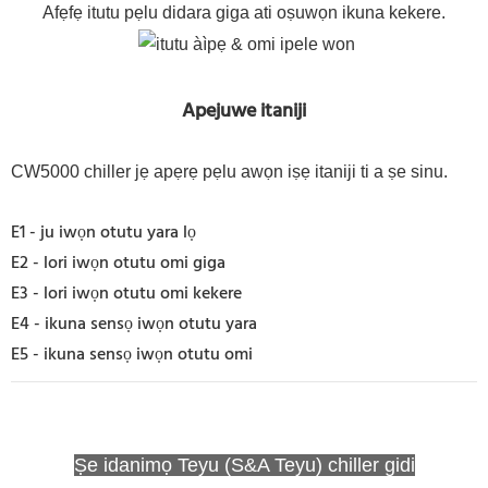
Afẹfẹ itutu pẹlu didara giga ati oṣuwọn ikuna kekere.
Apejuwe itaniji
CW5000 chiller jẹ apẹrẹ pẹlu awọn iṣẹ itaniji ti a ṣe sinu.
E1 - ju iwọn otutu yara lọ
E2 - lori iwọn otutu omi giga
E3 - lori iwọn otutu omi kekere
E4 - ikuna sensọ iwọn otutu yara
E5 - ikuna sensọ iwọn otutu omi
Ṣe idanimọ Teyu (S&A Teyu) chiller gidi