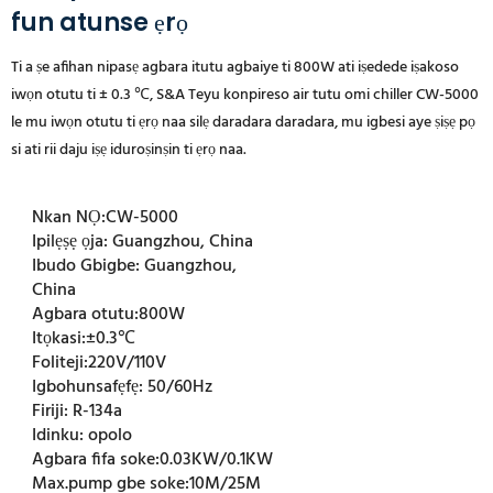
fun atunse ẹrọ
Ti a ṣe afihan nipasẹ agbara itutu agbaiye ti 800W ati iṣedede iṣakoso
iwọn otutu ti ± 0.3 ℃, S&A Teyu konpireso air tutu omi chiller CW-5000
le mu iwọn otutu ti ẹrọ naa silẹ daradara daradara, mu igbesi aye ṣiṣẹ pọ
si ati rii daju iṣẹ iduroṣinṣin ti ẹrọ naa.
Nkan NỌ:
CW-5000
Ipilẹṣẹ ọja:
Guangzhou, China
Ibudo Gbigbe:
Guangzhou,
China
Agbara otutu:
800W
Itọkasi:
±0.3℃
Foliteji:
220V/110V
Igbohunsafẹfẹ:
50/60Hz
Firiji:
R-134a
Idinku:
opolo
Agbara fifa soke:
0.03KW/0.1KW
Max.pump gbe soke:
10M/25M