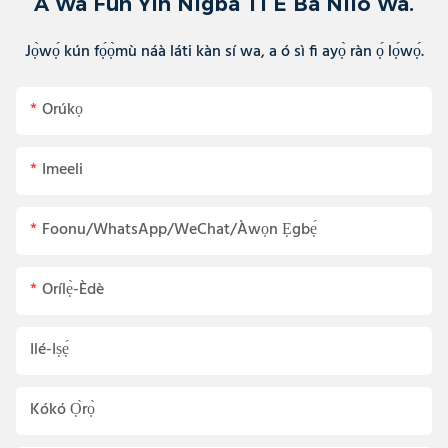
A Wa Fun Yin Nigba Ti E Ba Nilo Wa.
Jọ̀wọ́ kún fọ́ọ̀mù náà láti kàn sí wa, a ó sì fi ayọ̀ ràn ọ́ lọ́wọ́.
Orúkọ
Imeeli
Foonu/WhatsApp/WeChat/Àwọn Ẹgbẹ́
Orílẹ̀-Èdè
Ilé-Iṣẹ́
Kókó Ọ̀rọ̀