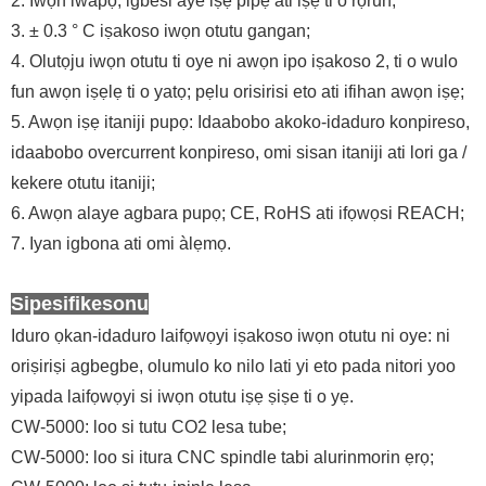
2. Iwọn iwapọ, igbesi aye iṣẹ pipẹ ati iṣẹ ti o rọrun;
3. ± 0.3 ° C iṣakoso iwọn otutu gangan;
4. Olutọju iwọn otutu ti oye ni awọn ipo iṣakoso 2, ti o wulo
fun awọn iṣẹlẹ ti o yatọ; pẹlu orisirisi eto ati ifihan awọn iṣẹ;
5. Awọn iṣẹ itaniji pupọ: Idaabobo akoko-idaduro konpireso,
idaabobo overcurrent konpireso, omi sisan itaniji ati lori ga /
kekere otutu itaniji;
6. Awọn alaye agbara pupọ; CE, RoHS ati ifọwọsi REACH;
7. Iyan igbona ati omi àlẹmọ.
Sipesifikesonu
Iduro ọkan-idaduro laifọwọyi iṣakoso iwọn otutu ni oye: ni
oriṣiriṣi agbegbe, olumulo ko nilo lati yi eto pada nitori yoo
yipada laifọwọyi si iwọn otutu iṣẹ ṣiṣe ti o yẹ.
CW-5000: loo si tutu CO2 lesa tube;
CW-5000: loo si itura CNC spindle tabi alurinmorin ẹrọ;