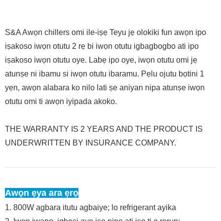
S&A Awọn chillers omi ile-iṣẹ Teyu jẹ olokiki fun awọn ipo
iṣakoso iwọn otutu 2 rẹ bi iwọn otutu igbagbogbo ati ipo
iṣakoso iwọn otutu oye. Labẹ ipo oye, iwọn otutu omi jẹ
atunṣe ni ibamu si iwọn otutu ibaramu. Pẹlu ojutu bọtini 1
yẹn, awọn alabara ko nilo lati ṣe aniyan nipa atunṣe iwọn
otutu omi ti awọn iyipada akoko.
THE WARRANTY IS 2 YEARS AND THE PRODUCT IS
UNDERWRITTEN BY INSURANCE COMPANY.
Awọn ẹya ara ẹrọ
1. 800W agbara itutu agbaiye; lo refrigerant ayika