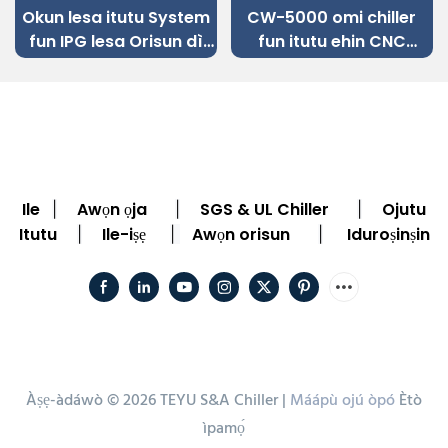
Okun lesa itutu System
CW-5000 omi chiller
fun IPG lesa Orisun dì
fun itutu ehin CNC
Irin Okun lesa Ige
engraving ẹrọ
Machine
Ile
Awọn ọja
SGS & UL Chiller
Ojutu
|
|
|
Itutu
Ile-iṣẹ
Awọn orisun
Iduroṣinṣin
|
|
|
Àṣẹ-àdáwò © 2026 TEYU S&A Chiller |
Máápù ojú òpó
Ètò
ìpamọ́