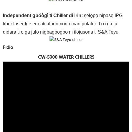
Independent gbóògì ti Chiller dì irin
:
ṣelọpọ nipasẹ IPG
fiber laser Ige ẹrọ ati alurinmorin manipulator. Ti o ga ju
didara ti o ga julọ nigbagbogbo ni ifojusọna ti S&A Teyu
Fidio
CW-5000 WATER CHILLERS