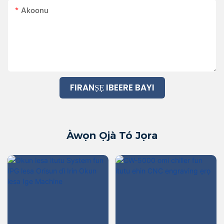
Akoonu
FIRANṢẸ IBEERE BAYI
Àwọn Ọjà Tó Jọra