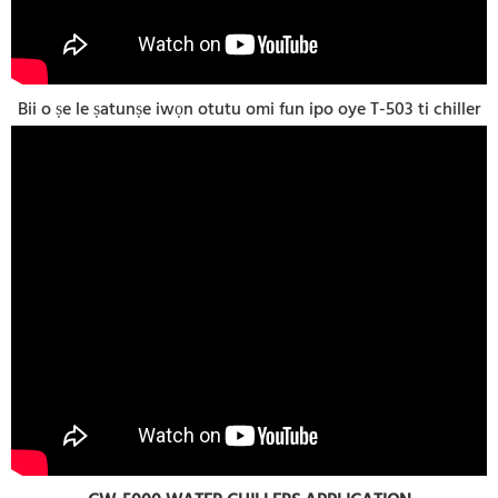
Bii o ṣe le ṣatunṣe iwọn otutu omi fun ipo oye T-503 ti chiller