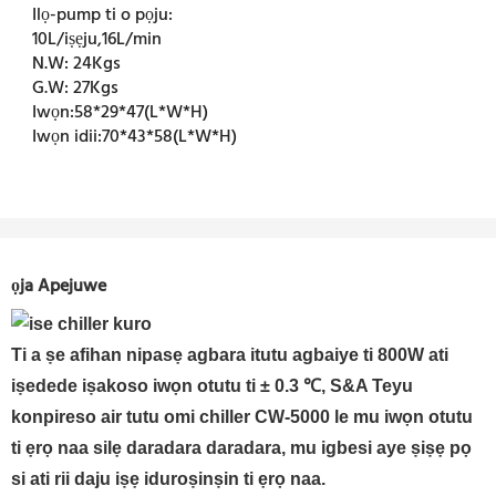
Ilọ-pump ti o pọju:
10L/iṣẹju,16L/min
N.W:
24Kgs
G.W:
27Kgs
Iwọn:
58*29*47(L*W*H)
Iwọn idii:
70*43*58(L*W*H)
ọja Apejuwe
Ti a ṣe afihan nipasẹ agbara itutu agbaiye ti 800W ati
iṣedede iṣakoso iwọn otutu ti ± 0.3 ℃, S&A Teyu
konpireso air tutu omi chiller CW-5000 le mu iwọn otutu
ti ẹrọ naa silẹ daradara daradara, mu igbesi aye ṣiṣẹ pọ
si ati rii daju iṣẹ iduroṣinṣin ti ẹrọ naa.