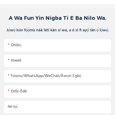
A Wa Fun Yin Nigba Ti E Ba Nilo Wa.
Jọ̀wọ́ kún fọ́ọ̀mù náà láti kàn sí wa, a ó sì fi ayọ̀ ràn ọ́ lọ́wọ́.
Orúkọ
Imeeli
Foonu/WhatsApp/WeChat/Àwọn Ẹgbẹ́
Orílẹ̀-Èdè
Ilé-Iṣẹ́