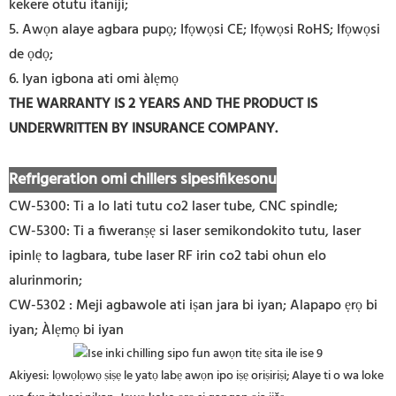
kekere otutu itaniji;
5. Awọn alaye agbara pupọ; Ifọwọsi CE; Ifọwọsi RoHS; Ifọwọsi
de ọdọ;
6. Iyan igbona ati omi àlẹmọ
THE WARRANTY IS 2 YEARS AND THE PRODUCT IS
UNDERWRITTEN BY INSURANCE COMPANY
.
Refrigeration omi chillers sipesifikesonu
CW-5300: Ti a lo lati tutu co2 laser tube, CNC spindle;
CW-5300: Ti a fiweranṣẹ si laser semikondokito tutu, laser
ipinlẹ to lagbara, tube laser RF irin co2 tabi ohun elo
alurinmorin;
CW-5302 : Meji agbawole ati iṣan jara bi iyan; Alapapo ẹrọ bi
iyan; Àlẹmọ bi iyan
Akiyesi: lọwọlọwọ ṣiṣẹ le yatọ labẹ awọn ipo iṣẹ oriṣiriṣi; Alaye ti o wa loke