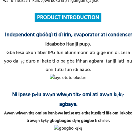
wa fun itọkasi nikan. Jọwọ koko ọrọ si gangan ọja jišẹ.
PRODUCT INTRODUCTION
Independent gbóògì ti dì irin, evaporator ati condenser
Idaabobo itaniji pupọ.
Gba lesa okun fiber IPG fun alurinmorin ati gige irin dì.
Lesa
yoo da iṣẹ duro ni kete ti o ba gba ifihan agbara itaniji lati inu
omi tutu fun idi aabo.
Ni ipese pẹlu awọn wiwọn titẹ omi ati awọn kẹkẹ
agbaye.
Awọn wiwọn titẹ omi ṣe iranlọwọ lati ṣe atẹle titẹ itusilẹ ti fifa omi lakoko
ti awọn kẹkẹ gbogbogbo dẹrọ gbigbe ti chiller.