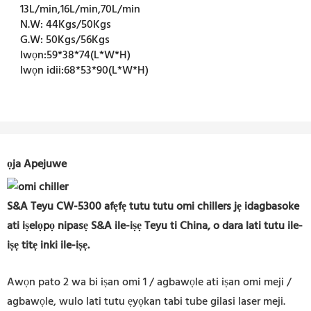
13L/min,16L/min,70L/min
N.W:
44Kgs/50Kgs
G.W:
50Kgs/56Kgs
Iwọn:
59*38*74(L*W*H)
Iwọn idii:
68*53*90(L*W*H)
ọja Apejuwe
S&A Teyu CW-5300 afẹfẹ tutu tutu omi chillers jẹ idagbasoke
ati iṣelọpọ nipasẹ S&A ile-iṣẹ Teyu ti China, o dara lati tutu ile-
iṣẹ titẹ inki ile-iṣẹ.
Awọn pato 2 wa bi iṣan omi 1 / agbawọle ati iṣan omi meji /
agbawọle, wulo lati tutu ẹyọkan tabi tube gilasi laser meji.