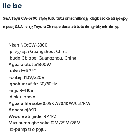
ile ise
S&A Teyu CW-5300 afẹfẹ tutu tutu omi chillers jẹ idagbasoke ati iṣelọpọ
nipasẹ S&A ile-iṣẹ Teyu ti China, o dara lati tutu ile-iṣẹ titẹ inki ile-iṣẹ.
Nkan NỌ:
CW-5300
Ipilẹṣẹ ọja:
Guangzhou, China
Ibudo Gbigbe:
Guangzhou, China
Agbara otutu:
1800W
Itọkasi:
±0.3℃
Foliteji:
110V/220V
Igbohunsafẹfẹ:
50/60Hz
Firiji:
R-410a
Idinku:
opolo
Agbara fifa soke:
0.05KW/0.1KW/0.37KW
Agbara ojò:
10L
Wiwọle ati ijade:
RP 1/2
Max.pump gbe soke:
12M/25M/28M
Ilọ-pump ti o pọju: