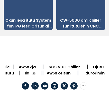
Okun lesa itutu System
CW-5000 omi chiller
re
fun IPG lesa Orisun dì
fun itutu ehin CNC
o
Irin Okun lesa Ige
engraving ẹrọ
Machine
Ile
Awọn ọja
SGS & UL Chiller
Ojutu
|
|
|
Itutu
Ile-iṣẹ
Awọn orisun
Iduroṣinṣin
|
|
|