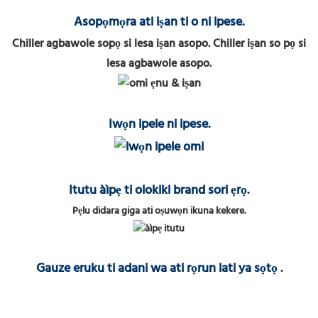
Asopọmọra ati iṣan ti o ni ipese.
Chiller agbawole sopọ si lesa iṣan asopo. Chiller iṣan so pọ si
lesa agbawole asopo.
Iwọn ipele ni ipese.
Itutu àìpẹ ti olokiki brand sori ẹrọ.
Pẹlu didara giga ati oṣuwọn ikuna kekere.
Gauze eruku ti adani wa ati rọrun lati ya sọtọ
.