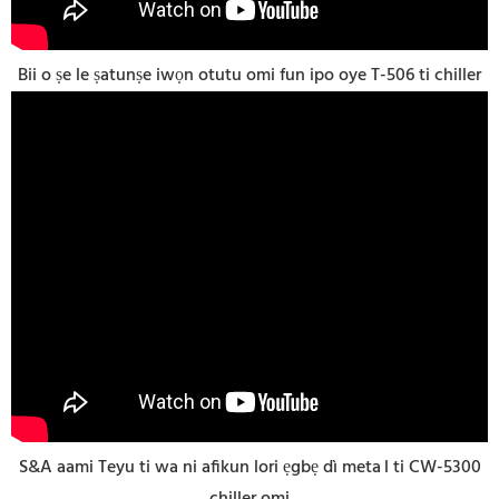
Bii o ṣe le ṣatunṣe iwọn otutu omi fun ipo oye T-506 ti chiller
S&A aami Teyu ti wa ni afikun lori ẹgbẹ dì meta
l ti CW-5300
chiller omi