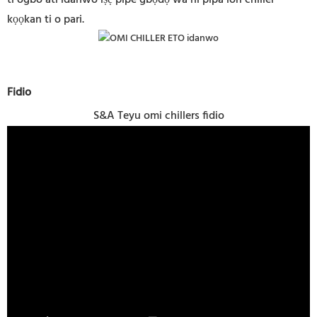
kọọkan ti o pari.
Fidio
S&A Teyu omi chillers fidio