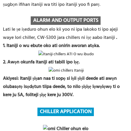
ṣugbọn ifihan itaniji wa titi ipo itaniji yoo fi parẹ.
ALARM AND OUTPUT PORTS
Lati le ṣe iṣeduro ohun elo kii yoo ni ipa lakoko ti ipo ajeji
waye lori chiller, CW-5300 jara chillers ni iṣẹ aabo itaniji
.
1. Itaniji o wu ebute oko ati onirin aworan atọka.
2. Awọn okunfa itaniji ati tabili ipo iṣẹ.
Akiyesi: Itaniji ṣiṣan naa ti sopọ si iṣii ṣiṣii deede ati awọn
olubasọrọ isọdọtun tiipa deede, to nilo ṣiṣiṣẹ lọwọlọwọ ti o
kere ju 5A, foliteji ṣiṣẹ kere ju 300V.
CHILLER APPLICATION