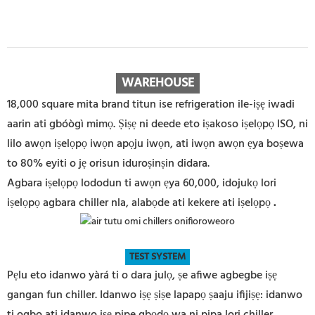
WAREHOUSE
18,000 square mita brand titun ise refrigeration ile-iṣẹ iwadi
aarin ati gbóògì mimọ. Ṣiṣẹ ni deede eto iṣakoso iṣelọpọ ISO, ni
lilo awọn iṣelọpọ iwọn apọju iwọn, ati iwọn awọn ẹya boṣewa
to 80% eyiti o jẹ orisun iduroṣinṣin didara.
Agbara iṣelọpọ lododun ti awọn ẹya 60,000, idojukọ lori
iṣelọpọ agbara chiller nla, alabọde ati kekere ati iṣelọpọ
.
TEST SYSTEM
Pẹlu eto idanwo yàrá ti o dara julọ, ṣe afiwe agbegbe iṣẹ
gangan fun chiller. Idanwo iṣẹ ṣiṣe lapapọ ṣaaju ifijiṣẹ: idanwo
ti ogbo ati idanwo iṣẹ pipe gbọdọ wa ni pipa lori chiller