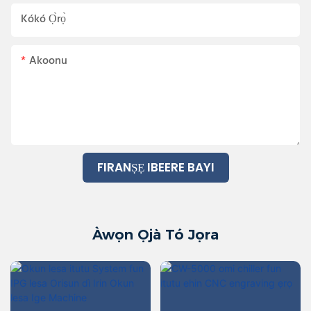
Kókó Ọ̀rọ̀
Akoonu
FIRANṢẸ IBEERE BAYI
Àwọn Ọjà Tó Jọra