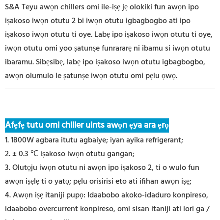
S&A Teyu awọn chillers omi ile-iṣẹ jẹ olokiki fun awọn ipo
iṣakoso iwọn otutu 2 bi iwọn otutu igbagbogbo ati ipo
iṣakoso iwọn otutu ti oye. Labẹ ipo iṣakoso iwọn otutu ti oye,
iwọn otutu omi yoo ṣatunṣe funrararẹ ni ibamu si iwọn otutu
ibaramu. Sibẹsibẹ, labẹ ipo iṣakoso iwọn otutu igbagbogbo,
awọn olumulo le ṣatunṣe iwọn otutu omi pẹlu ọwọ.
Afẹfẹ tutu omi chiller uints awọn ẹya ara ẹrọ
1. 1800W agbara itutu agbaiye; iyan ayika refrigerant;
2. ± 0.3 ℃ iṣakoso iwọn otutu gangan;
3. Olutọju iwọn otutu ni awọn ipo iṣakoso 2, ti o wulo fun
awọn iṣẹlẹ ti o yatọ; pẹlu orisirisi eto ati ifihan awọn iṣẹ;
4. Awọn iṣẹ itaniji pupọ: Idaabobo akoko-idaduro konpireso,
idaabobo overcurrent konpireso, omi sisan itaniji ati lori ga /