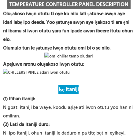
TEMPERATURE CONTROLLER PANEL DESCRIPTION
Oluṣakoso iwọn otutu ti oye ko nilo lati ṣatunṣe awọn aye
idari labẹ ipo deede. Yoo ṣatunṣe awọn aye iṣakoso ti ara ẹni
ni ibamu si iwọn otutu yara fun ipade awọn ibeere itutu ohun
elo.
Olumulo tun le ṣatunṣe iwọn otutu omi bi o ṣe nilo.
Apejuwe nronu oluṣakoso iwọn otutu:
Iṣẹ itaniji
(1) Ifihan itaniji:
Nigbati itaniji ba waye, koodu aṣiṣe ati iwọn otutu yoo han ni
omiiran.
(2) Lati da itaniji duro:
Ni ipo itaniji, ohun itaniji le daduro nipa titẹ bọtini eyikeyi,