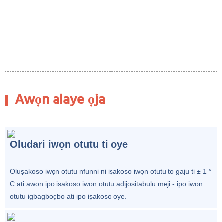
Awọn alaye ọja
Oludari iwọn otutu ti oye
Oluṣakoso iwọn otutu nfunni ni iṣakoso iwọn otutu to gaju ti ± 1 °
C ati awọn ipo iṣakoso iwọn otutu adijositabulu meji - ipo iwọn
otutu igbagbogbo ati ipo iṣakoso oye.