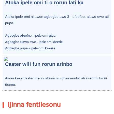
Atọka ipele omi ti o rọrun lati ka
Atọka ipele omi ni awọn agbegbe awọ 3 - ofeefee, alawọ ewe ati
pupa.
Agbegbe ofeefee - ipele omi giga.
Agbegbe alawọ ewe - ipele omi deede.
Agbegbe pupa - ipele omi kekere
Caster wili fun rorun arinbo
Awọn kẹkẹ caster mẹrin nfunni ni irọrun arinbo ati irọrun ti ko ni
ibamu.
Ijinna fentilesonu