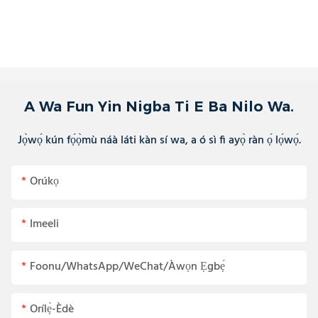
A Wa Fun Yin Nigba Ti E Ba Nilo Wa.
Jọ̀wọ́ kún fọ́ọ̀mù náà láti kàn sí wa, a ó sì fi ayọ̀ ràn ọ́ lọ́wọ́.
Orúkọ
Imeeli
Foonu/WhatsApp/WeChat/Àwọn Ẹgbẹ́
Orílẹ̀-Èdè