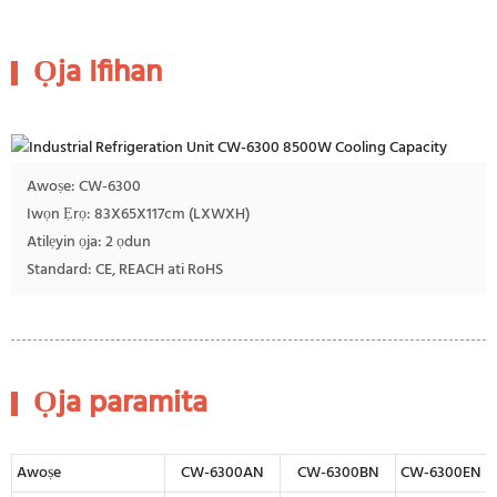
Ọja Ifihan
Awoṣe: CW-6300
Iwọn Ẹrọ: 83X65X117cm (LXWXH)
Atilẹyin ọja: 2 ọdun
Standard: CE, REACH ati RoHS
Ọja paramita
Awoṣe
CW-6300AN
CW-6300BN
CW-6300EN