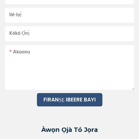
Ilé-Iṣẹ́
Kókó Ọ̀rọ̀
Akoonu
FIRANṢẸ IBEERE BAYI
Àwọn Ọjà Tó Jọra