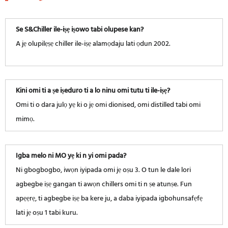
Se S&Chiller ile-iṣẹ iṣowo tabi olupese kan?
A jẹ olupilẹṣẹ chiller ile-iṣẹ alamọdaju lati ọdun 2002.
Kini omi ti a ṣe iṣeduro ti a lo ninu omi tutu ti ile-iṣẹ?
Omi ti o dara julọ yẹ ki o jẹ omi dionised, omi distilled tabi omi
mimọ.
Igba melo ni MO yẹ ki n yi omi pada?
Ni gbogbogbo, iwọn iyipada omi jẹ oṣu 3. O tun le dale lori
agbegbe iṣẹ gangan ti awọn chillers omi ti n ṣe atunṣe. Fun
apẹẹrẹ, ti agbegbe iṣẹ ba kere ju, a daba iyipada igbohunsafẹfẹ
lati jẹ oṣu 1 tabi kuru.