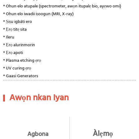
* Ohun elo atupale (spectrometer, awọn itupalẹ bio, ayẹwo omi)
* Ohun elo iwadii iṣoogun (MRI, X-ray)
* Ṣiṣu igbáti ero
* Ẹrọ titẹ sita
* Ileru
* Ẹrọ alurinmorin
* Ẹrọ apoti
* Plasma etching ẹrọ
* UV curing ẹrọ
* Gaasi Generators
Awọn nkan Iyan
Àlẹmọ
Agbona