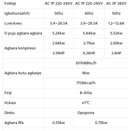
Foliteji
AC 1P 220-240V
AC 1P 220-240V
AC 3P 380V
Igbohunsafẹfẹ
50hz
60hz
50hz
Lọwọlọwọ
3.4~26.3A
3.9~29.3A
1.2~12.6A
O pọju agbara agbara
5.24kw
5.44kw
5.52kw
2.64kw
2.71kw
2.65kw
Agbara konpireso
3.59HP
4.28HP
3.6HP
30708Btu/h
Agbara itutu agbaiye
9kw
7738Kcal/h
Firiji
R-410a
Itọkasi
±1℃
Dinku
Opopona
Agbara fifa
0.55kw
0.75kw