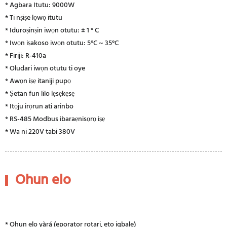
* Agbara Itutu: 9000W
* Ti nṣiṣe lọwọ itutu
* Iduroṣinṣin iwọn otutu: ± 1 ° C
* Iwọn iṣakoso iwọn otutu: 5°C ~ 35°C
* Firiji: R-410a
* Oludari iwọn otutu ti oye
* Awọn iṣẹ itaniji pupọ
* Ṣetan fun lilo lẹsẹkẹsẹ
* Itọju irọrun ati arinbo
* RS-485 Modbus ibaraẹnisọrọ iṣẹ
* Wa ni 220V tabi 380V
Ohun elo
* Ohun elo yàrá (eporator rotari, eto igbale)