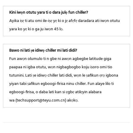
Kini iwọn otutu yara ti o dara julọ fun chiller?
Ayika iṣẹ ti atu omi ile-iṣẹ yẹ ki o jẹ afẹfẹ daradara ati iwọn otutu
yara ko yẹ ki o ga ju iwọn 45 lọ.
Bawo ni lati ṣe idiwọ chiller mi lati didi?
Fun awọn olumulo ti n gbe ni awọn agbegbe latitude giga
paapaa ni igba otutu, wọn nigbagbogbo koju iṣoro omi tio
tutunini. Lati ṣe idiwọ chiller lati didi, wọn le ṣafikun ẹrọ igbona
yiyan tabi ṣafikun egboogi-firisa ninu chiller. Fun alaye lilo ti
egboogi-firisa, o daba lati kan si ẹgbẹ atilẹyin alabara
wa (techsupport@teyu.com.cn) akọkọ.