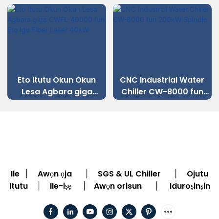
Eto Itutu Okun Okun
CNC Industrial Water
Lesa Agbara giga
Chiller CW-8000 fun
CWFL-40000 fun Ẹrọ
200kW Spindle
Ige Fiber Laser 40kW
Ile
Awọn ọja
SGS & UL Chiller
Ojutu
|
|
|
Itutu
Ile-iṣẹ
Awọn orisun
Iduroṣinṣin
|
|
|