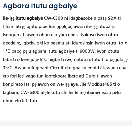
Agbara Itutu agbaiye
Ile-iṣẹ itutu agbaiye
CW-6300 ni idagbasoke nipasẹ S&A ti
fihan lati jẹ ojutu pipe fun ọpọlọpọ awọn ile-iṣẹ, itupalẹ,
iṣoogun ati awọn ohun elo yàrá ọpẹ si iṣakoso iwọn otutu
deede rẹ, igbẹkẹle ti ko baamu ati iduroṣinṣin iwọn otutu to ±
1 ℃ papọ pẹlu agbara itutu agbaiye ti 9000W. Iwọn otutu
biba ti o kere ju jẹ 5°C nigba ti iwọn otutu otutu ti o pọ julọ jẹ
35°C. Awọn refrigerant Circuit eto gba solenoid àtọwọdá ọna
ẹrọ fori lati yago fun loorekoore ibere ati Duro ti awọn
konpireso lati pẹ awọn oniwe-iṣẹ aye. Jije Modbus485 ti o
lagbara, CW-6300 afẹfẹ tutu chiller le mọ ibaraẹnisọrọ pẹlu
ohun elo lati tutu.