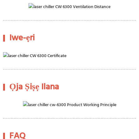
Iwe-ẹri
Ọja Ṣiṣẹ Ilana
FAQ