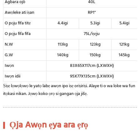
Agbara ojò
40L
Awọleke ati iṣan
RP1"
O pọju fifa titẹ
4.4igi
5.3igi
5.4igi
O pọju fifa fifa
75L/iṣẹju
N.W
113kg
123kg
121kg
G.W
140kg
150kg
145kg
Iwọn
83X65X117cm (LXWXH)
Iwọn idii
95X77X135cm (LXWXH)
Ṣiṣẹ lọwọlọwọ le yatọ labẹ awọn ipo iṣẹ oriṣiriṣi. Alaye ti o wa loke wa fun
itọkasi nikan. Jọwọ koko ọrọ si gangan ọja jišẹ.
Ọja Awọn ẹya ara ẹrọ