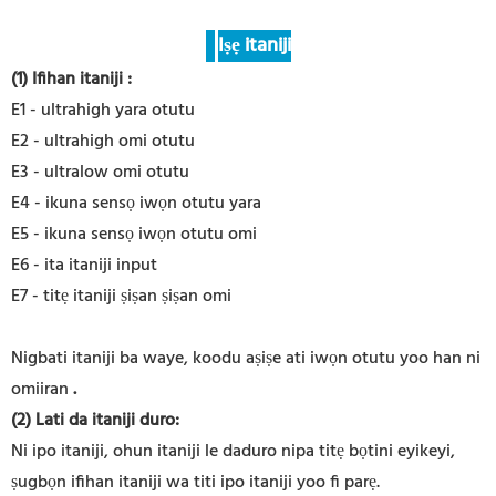
Iṣẹ itaniji
(1) Ifihan itaniji
:
E1 - ultrahigh yara otutu
E2 - ultrahigh omi otutu
E3 - ultralow omi otutu
E4 - ikuna sensọ iwọn otutu yara
E5 - ikuna sensọ iwọn otutu omi
E6 - ita itaniji input
E7 - titẹ itaniji ṣiṣan ṣiṣan omi
Nigbati itaniji ba waye, koodu aṣiṣe ati iwọn otutu yoo han ni
omiiran
.
(2) Lati da itaniji duro:
Ni ipo itaniji, ohun itaniji le daduro nipa titẹ bọtini eyikeyi,
ṣugbọn ifihan itaniji wa titi ipo itaniji yoo fi parẹ.