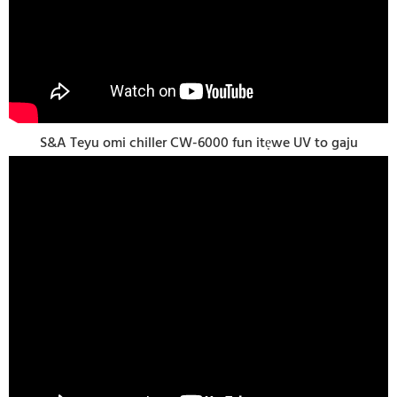
S&A Teyu omi chiller CW-6000 fun itẹwe UV to gaju