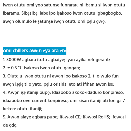
iwọn otutu omi yoo ṣatunṣe funrararẹ ni ibamu si iwọn otutu
ibaramu. Sibẹsibẹ, labẹ ipo iṣakoso iwọn otutu igbagbogbo,
awọn olumulo le ṣatunṣe iwọn otutu omi pẹlu ọwọ.
omi chillers awọn ẹya ara ẹrọ
1. 3000W agbara itutu agbaiye; iyan ayika refrigerant;
2. ± 0.5 ℃ iṣakoso iwọn otutu gangan;
3. Olutọju iwọn otutu ni awọn ipo iṣakoso 2, ti o wulo fun
awọn iṣẹlẹ ti o yatọ; pẹlu orisirisi eto ati ifihan awọn iṣẹ;
4. Awọn iṣẹ itaniji pupọ: Idaabobo akoko-idaduro konpireso,
idaabobo overcurrent konpireso, omi sisan itaniji ati lori ga /
kekere otutu itaniji;
5. Awọn alaye agbara pupọ; Ifọwọsi CE; Ifọwọsi RoHS; Ifọwọsi
de ọdọ;