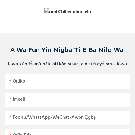
A Wa Fun Yin Nigba Ti E Ba Nilo Wa.
Jọ̀wọ́ kún fọ́ọ̀mù náà láti kàn sí wa, a ó sì fi ayọ̀ ràn ọ́ lọ́wọ́.
Orúkọ
Imeeli
Foonu/WhatsApp/WeChat/Àwọn Ẹgbẹ́