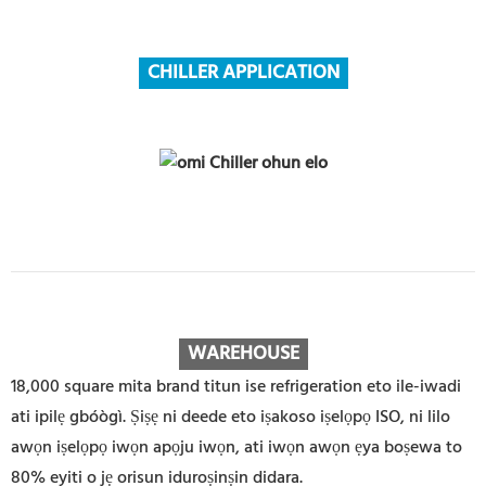
CHILLER APPLICATION
WAREHOUS
E
18,000 square mita brand titun ise refrigeration eto ile-iwadi
ati ipilẹ gbóògì. Ṣiṣẹ ni deede eto iṣakoso iṣelọpọ ISO, ni lilo
awọn iṣelọpọ iwọn apọju iwọn, ati iwọn awọn ẹya boṣewa to
80% eyiti o jẹ orisun iduroṣinṣin didara.