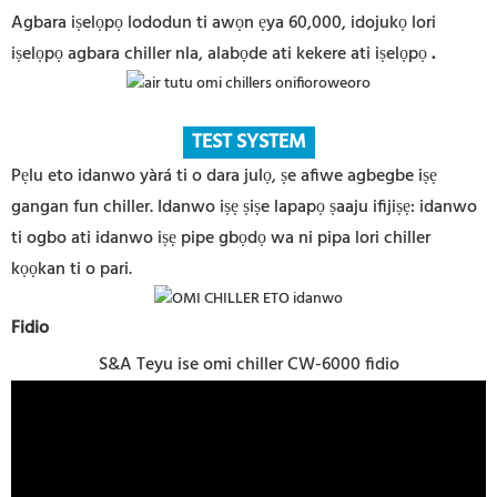
Agbara iṣelọpọ lododun ti awọn ẹya 60,000, idojukọ lori
iṣelọpọ agbara chiller nla, alabọde ati kekere ati iṣelọpọ
.
TEST SYSTEM
Pẹlu eto idanwo yàrá ti o dara julọ, ṣe afiwe agbegbe iṣẹ
gangan fun chiller. Idanwo iṣẹ ṣiṣe lapapọ ṣaaju ifijiṣẹ: idanwo
ti ogbo ati idanwo iṣẹ pipe gbọdọ wa ni pipa lori chiller
kọọkan ti o pari.
Fidio
S&A Teyu ise omi chiller CW-6000 fidio