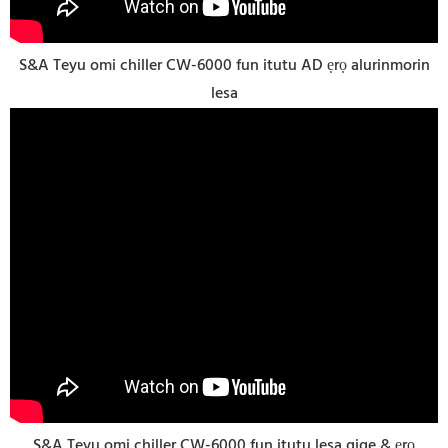
S&A Teyu omi chiller CW-6000 fun itutu AD ẹrọ alurinmorin
lesa
S&A Teyu omi chiller CW-6000 fun itutu lesa gige & ẹrọ