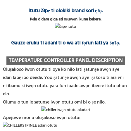
Itutu àìpẹ ti olokiki brand sori ẹrọ.
Pẹlu didara giga ati oṣuwọn ikuna kekere.
Gauze eruku ti adani ti o wa ati rọrun lati ya sọtọ.
TEMPERATURE CONTROLLER PANEL DESCRIPTION
Oluṣakoso iwọn otutu ti oye ko nilo lati ṣatunṣe awọn aye
idari labẹ ipo deede. Yoo ṣatunṣe awọn aye iṣakoso ti ara ẹni
ni ibamu si iwọn otutu yara fun ipade awọn ibeere itutu ohun
elo.
Olumulo tun le ṣatunṣe iwọn otutu omi bi o ṣe nilo.
Apejuwe nronu oluṣakoso iwọn otutu: