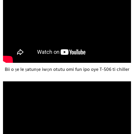
Bii o ṣe le ṣatunṣe iwọn otutu omi fun ipo oye T-506 ti chiller