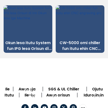
Okun lesa itutu System
CW-5000 omi chiller
fun IPG lesa Orisun dì
fun itutu ehin CNC
Irin Okun lesa Ige
engraving ẹrọ
Machine
Ile
Awọn ọja
SGS & UL Chiller
Ojutu
|
|
|
Itutu
Ile-iṣẹ
Awọn orisun
Iduroṣinṣin
|
|
|