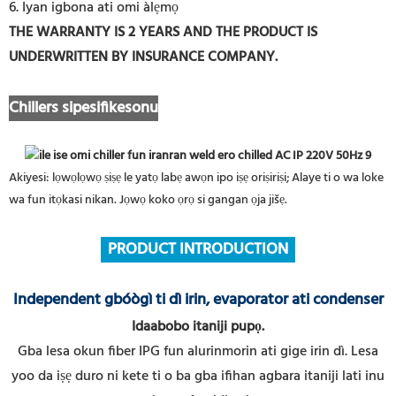
6. Iyan igbona ati omi àlẹmọ
THE WARRANTY IS 2 YEARS AND THE PRODUCT IS
UNDERWRITTEN BY INSURANCE COMPANY.
Chillers sipesifikesonu
Akiyesi: lọwọlọwọ ṣiṣẹ le yatọ labẹ awọn ipo iṣẹ oriṣiriṣi; Alaye ti o wa loke
wa fun itọkasi nikan. Jọwọ koko ọrọ si gangan ọja jišẹ.
PRODUCT INTRODUCTION
Independent gbóògì ti dì irin, evaporator ati condenser
Idaabobo itaniji pupọ.
Gba lesa okun fiber IPG fun alurinmorin ati gige irin dì.
Lesa
yoo da iṣẹ duro ni kete ti o ba gba ifihan agbara itaniji lati inu