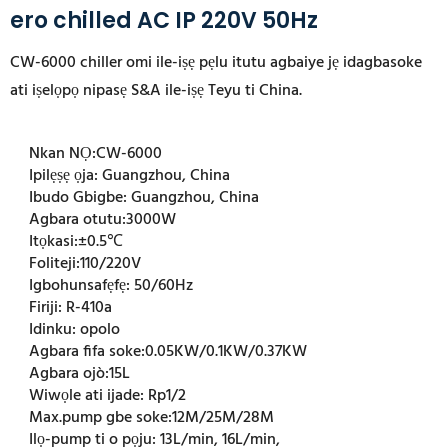
ero chilled AC IP 220V 50Hz
CW-6000 chiller omi ile-iṣẹ pẹlu itutu agbaiye jẹ idagbasoke
ati iṣelọpọ nipasẹ S&A ile-iṣẹ Teyu ti China.
Nkan NỌ:
CW-6000
Ipilẹṣẹ ọja:
Guangzhou, China
Ibudo Gbigbe:
Guangzhou, China
Agbara otutu:
3000W
Itọkasi:
±0.5℃
Foliteji:
110/220V
Igbohunsafẹfẹ:
50/60Hz
Firiji:
R-410a
Idinku:
opolo
Agbara fifa soke:
0.05KW/0.1KW/0.37KW
Agbara ojò:
15L
Wiwọle ati ijade:
Rp1/2
Max.pump gbe soke:
12M/25M/28M
Ilọ-pump ti o pọju:
13L/min, 16L/min,