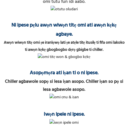
omi tutu fun idi aabo.
Ni ipese pẹlu awọn wiwọn titẹ omi ati awọn kẹkẹ
agbaye.
Awọn wiwọn titẹ omi ṣe iranlọwọ lati ṣe atẹle titẹ itusilẹ ti fifa omi lakoko
ti awọn kẹkẹ gbogbogbo dẹrọ gbigbe ti chiller.
Asopọmọra ati iṣan ti o ni ipese.
Chiller agbawole sopọ si lesa iṣan asopo. Chiller iṣan so pọ si
lesa agbawole asopo.
Iwọn ipele ni ipese.