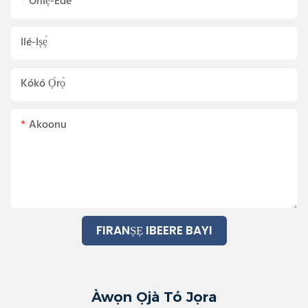
Orílẹ̀-Èdè
Ilé-Iṣẹ́
Kókó Ọ̀rọ̀
Akoonu
FIRANṢẸ IBEERE BAYI
Àwọn Ọjà Tó Jọra