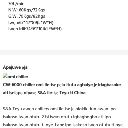
70L/min
N.W:
60Kgs/72Kgs
G.W:
70Kgs/82Kgs
Iwọn:
67*47*89(L*W*H)
Iwọn idii:
74*61*104(L*W*H)
Apejuwe ọja
CW-6000 chiller omi ile-iṣẹ pẹlu itutu agbaiye jẹ idagbasoke
ati iṣelọpọ nipasẹ S&A ile-iṣẹ Teyu ti China.
S&A Teyu awọn chillers omi ile-iṣẹ jẹ olokiki fun awọn ipo
iṣakoso iwọn otutu 2 bi iwọn otutu igbagbogbo ati ipo
iṣakoso iwọn otutu ti oye. Labẹ ipo iṣakoso iwọn otutu ti oye,