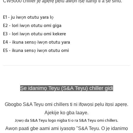
CW5000 chiller jẹ apẹrẹ pẹlu awọn iṣẹ itaniji ti a ṣe sinu.
E1 - ju iwọn otutu yara lọ
E2 - lori iwọn otutu omi giga
E3 - lori iwọn otutu omi kekere
E4 - ikuna sensọ iwọn otutu yara
E5 - ikuna sensọ iwọn otutu omi
Ṣe idanimọ Teyu (S&A Teyu) chiller gidi
Gbogbo S&A Teyu omi chillers ti ni ifọwọsi pẹlu itọsi apẹrẹ.
Ajekije ko gba laaye.
Jọwọ da S&A Teyu logo nigba ti o ra S&A Teyu omi chillers.
Awọn paati gbe aami ami iyasọtọ "S&A Teyu. O jẹ idanimọ