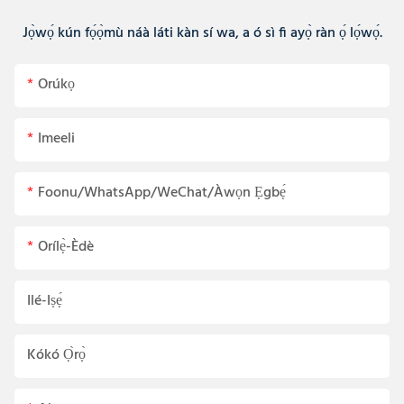
Jọ̀wọ́ kún fọ́ọ̀mù náà láti kàn sí wa, a ó sì fi ayọ̀ ràn ọ́ lọ́wọ́.
Orúkọ
Imeeli
Foonu/WhatsApp/WeChat/Àwọn Ẹgbẹ́
Orílẹ̀-Èdè
Ilé-Iṣẹ́
Kókó Ọ̀rọ̀