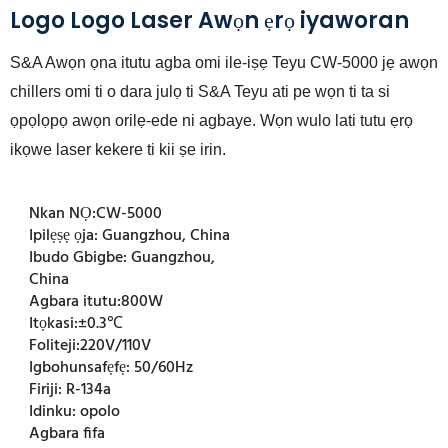
Logo Logo Laser Awọn ẹrọ iyaworan
S&A Awọn ọna itutu agba omi ile-iṣẹ Teyu CW-5000 jẹ awọn
chillers omi ti o dara julọ ti S&A Teyu ati pe wọn ti ta si
ọpọlọpọ awọn orilẹ-ede ni agbaye. Wọn wulo lati tutu ẹrọ
ikọwe laser kekere ti kii ṣe irin.
Nkan NỌ:
CW-5000
Ipilẹṣẹ ọja:
Guangzhou, China
Ibudo Gbigbe:
Guangzhou,
China
Agbara itutu:
800W
Itọkasi:
±0.3℃
Foliteji:
220V/110V
Igbohunsafẹfẹ:
50/60Hz
Firiji:
R-134a
Idinku:
opolo
Agbara fifa