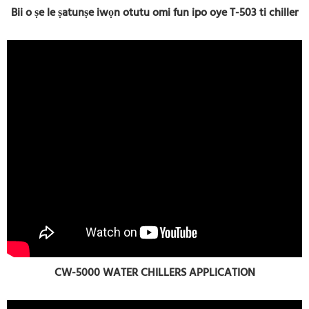
Bii o ṣe le ṣatunṣe iwọn otutu omi fun ipo oye T-503 ti chiller
CW-5000 WATER CHILLERS APPLICATION