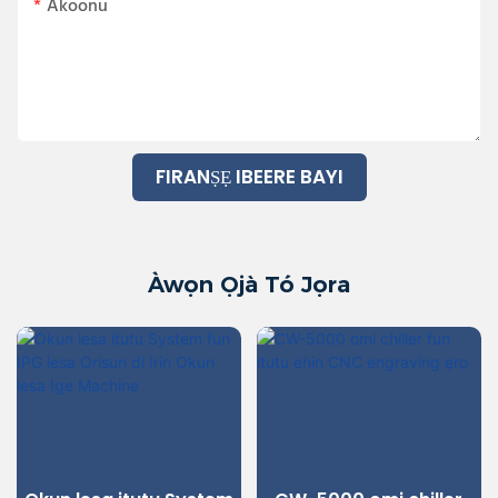
Akoonu
FIRANṢẸ IBEERE BAYI
Àwọn Ọjà Tó Jọra