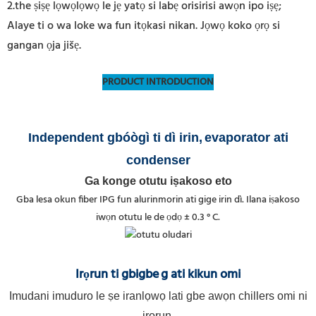
2.the ṣiṣẹ lọwọlọwọ le jẹ yatọ si labẹ orisirisi awọn ipo iṣẹ;
Alaye ti o wa loke wa fun itọkasi nikan. Jọwọ koko ọrọ si
gangan ọja jišẹ.
PRODUCT INTRODUCTION
Independent gbóògì ti dì irin,
evaporator ati
condenser
Ga konge otutu iṣakoso eto
Gba lesa okun fiber IPG fun alurinmorin ati gige irin dì. Ilana iṣakoso
iwọn otutu le de ọdọ ± 0.3 ° C.
Irọrun ti gbigbe
g ati kikun omi
Imudani imuduro le ṣe iranlọwọ lati gbe awọn chillers omi ni
irọrun.