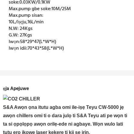
soke:
0.03KW/0.1KW
Max.pump gbe soke:
10M/25M
Max.pump sisan:
10L/iṣẹju,16L/min
N.W:
24Kgs
G.W:
27Kgs
Iwọn:
58*29*47(L*W*H)
Iwọn idii:
70*43*58(L*W*H)
ọja Apejuwe
S&A Awọn ọna itutu agba omi ile-iṣẹ Teyu CW-5000 jẹ
awọn chillers omi ti o dara julọ ti S&A Teyu ati pe wọn ti
ta si ọpọlọpọ awọn orilẹ-ede ni agbaye. Wọn wulo lati
tutu ẹrọ ikọwe laser kekere ti kii ṣe irin.