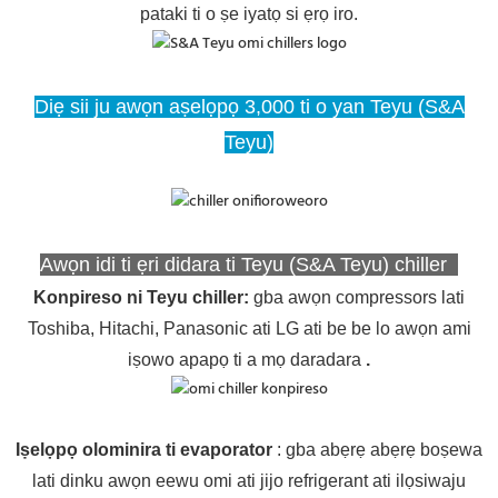
pataki ti o ṣe iyatọ si ẹrọ iro.
Diẹ sii ju awọn aṣelọpọ 3,000 ti o yan Teyu (S&A
Teyu)
Awọn idi ti ẹri didara ti Teyu (S&A Teyu) chiller
Konpireso ni Teyu chiller
:
gba awọn compressors lati
Toshiba, Hitachi, Panasonic ati LG ati be be lo awọn ami
iṣowo apapọ ti a mọ daradara
.
Iṣelọpọ olominira ti evaporator
: gba abẹrẹ abẹrẹ boṣewa
lati dinku awọn eewu omi ati jijo refrigerant ati ilọsiwaju