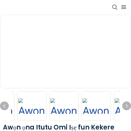
Awọn ọna Itutu Omi Iṣẹ fun Kekere