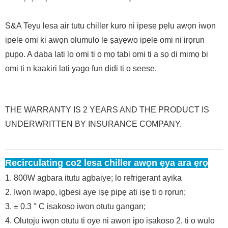
S&A Teyu lesa air tutu chiller kuro ni ipese pẹlu awọn iwọn
ipele omi ki awọn olumulo le ṣayẹwo ipele omi ni irọrun
pupọ. A daba lati lo omi ti o mọ tabi omi ti a sọ di mimọ bi
omi ti n kaakiri lati yago fun didi ti o ṣeeṣe.
THE WARRANTY IS 2 YEARS AND THE PRODUCT IS
UNDERWRITTEN BY INSURANCE COMPANY.
Recirculating co2 lesa chiller awọn ẹya ara ẹrọ
1. 800W agbara itutu agbaiye; lo refrigerant ayika
2. Iwọn iwapọ, igbesi aye iṣẹ pipẹ ati iṣẹ ti o rọrun;
3. ± 0.3 ° C iṣakoso iwọn otutu gangan;
4. Olutọju iwọn otutu ti oye ni awọn ipo iṣakoso 2, ti o wulo