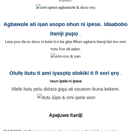
Agbawọle ati iṣan asopo ohun ni ipese
.
Idaabobo
itaniji pupọ
.
Lesa yoo da iṣẹ duro ni kete ti o ba gba ifihan agbara itaniji lati inu omi
tutu fun idi aabo.
Olufẹ itutu ti ami iyasọtọ olokiki ti fi sori ẹrọ
.
Iwọn ipele ni ipese
Afẹfẹ itutu pẹlu didara giga ati oṣuwọn ikuna kekere.
Apejuwe itaniji