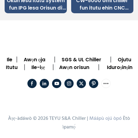
Okun lesa itutu System
CW-5000 omi chiller
fun IPG lesa Orisun dì
fun itutu ehin CNC
Irin Okun lesa Ige
engraving ẹrọ
Machine
Ile
Awọn ọja
SGS & UL Chiller
Ojutu
|
|
|
Itutu
Ile-iṣẹ
Awọn orisun
Iduroṣinṣin
|
|
|
Àṣẹ-àdáwò © 2026 TEYU S&A Chiller |
Máápù ojú òpó
Ètò
ìpamọ́