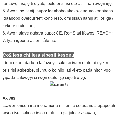
fun awọn iṣẹlẹ ti o yatọ; pẹlu orisirisi eto ati ifihan awọn iṣẹ;
5. Awọn iṣẹ itaniji pupọ: Idaabobo akoko-idaduro konpireso,
idaabobo overcurrent konpireso, omi sisan itaniji ati lori ga /
kekere otutu itaniji;
6. Awọn alaye agbara pupọ; CE, RoHS ati ifọwọsi REACH;
7. Iyan igbona ati omi àlẹmọ.
Co2 lesa chillers sipesifikesonu
Iduro ọkan-idaduro laifọwọyi iṣakoso iwọn otutu ni oye: ni
oriṣiriṣi agbegbe, olumulo ko nilo lati yi eto pada nitori yoo
yipada laifọwọyi si iwọn otutu iṣẹ ṣiṣe ti o yẹ.
Akiyesi:
1.awọn orisun ina mọnamọna miiran le ṣe adani; alapapo ati
awọn iṣẹ iṣakoso iwọn otutu ti o ga julọ jẹ aṣayan;