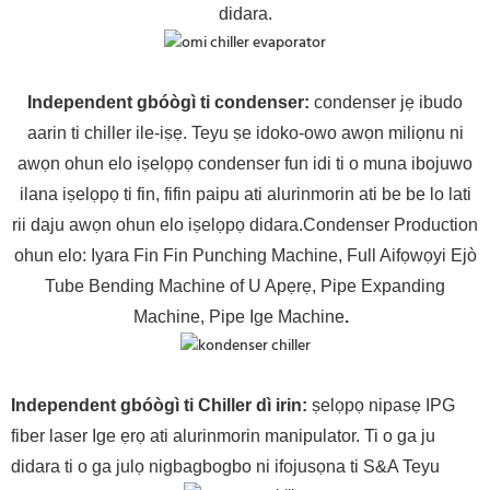
didara.
Independent gbóògì ti condenser
:
condenser jẹ ibudo
aarin ti chiller ile-iṣẹ. Teyu ṣe idoko-owo awọn miliọnu ni
awọn ohun elo iṣelọpọ condenser fun idi ti o muna ibojuwo
ilana iṣelọpọ ti fin, fifin paipu ati alurinmorin ati be be lo lati
rii daju awọn ohun elo iṣelọpọ didara.Condenser Production
ohun elo: Iyara Fin Fin Punching Machine, Full Aifọwọyi Ejò
Tube Bending Machine of U Apẹrẹ, Pipe Expanding
Machine, Pipe Ige Machine
.
Independent gbóògì ti Chiller dì irin
:
ṣelọpọ nipasẹ IPG
fiber laser Ige ẹrọ ati alurinmorin manipulator. Ti o ga ju
didara ti o ga julọ nigbagbogbo ni ifojusọna ti S&A Teyu