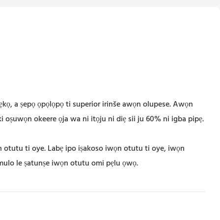
ẹkọ, a ṣepọ ọpọlọpọ ti superior irinše awọn olupese. Awọn
i oṣuwọn okeere ọja wa ni itọju ni diẹ sii ju 60% ni igba pipẹ.
 otutu ti oye. Labẹ ipo iṣakoso iwọn otutu ti oye, iwọn
mulo le ṣatunṣe iwọn otutu omi pẹlu ọwọ.