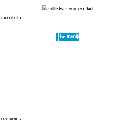
Iṣẹ itaniji
ni omiiran
.