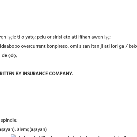
iṣẹlẹ ti o yatọ; pẹlu orisirisi eto ati ifihan awọn iṣẹ;
aabobo overcurrent konpireso, omi sisan itaniji ati lori ga / keke
i de ọdọ;
WRITTEN BY INSURANCE COMPANY.
 spindle;
aṣayan); àlẹmọ(aṣayan)