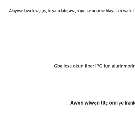
Akiyesi: lọwọlọwọ ṣiṣẹ le yatọ labẹ awọn ipo iṣẹ oriṣiriṣi; Alaye ti o wa l
Gba lesa okun fiber IPG fun alurinmorin a
Awọn wiwọn titẹ omi ṣe iranlọw