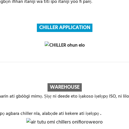
gbọn ifihan itaniji wa titi ipo itaniji yoo fi parẹ.
CHILLER APPLICATION
WAREHOUS
E
i aarin ati gbóògì mimọ. Ṣiṣẹ ni deede eto iṣakoso iṣelọpọ ISO, ni
ọ agbara chiller nla, alabọde ati kekere ati iṣelọpọ
.