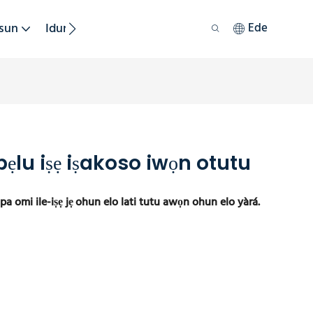
sun
Iduroṣinṣin
Ede
pẹlu iṣẹ iṣakoso iwọn otutu
 omi ile-iṣẹ jẹ
ohun elo lati tutu awọn ohun elo yàrá.