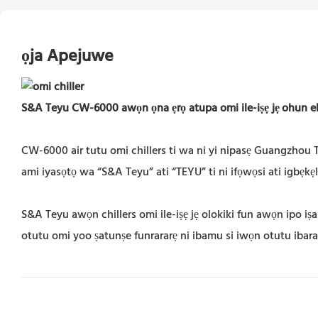
ọja Apejuwe
S&A Teyu CW-6000 awọn ọna ẹrọ atupa omi ile-iṣẹ jẹ
ohun el
CW-6000 air tutu omi chillers ti wa ni yi nipasẹ Guangzhou T
ami iyasọtọ wa “S&A Teyu” ati “TEYU” ti ni ifọwọsi ati igbẹkẹle
S&A Teyu awọn chillers omi ile-iṣẹ jẹ olokiki fun awọn ipo i
otutu omi yoo ṣatunṣe funrararẹ ni ibamu si iwọn otutu ibar