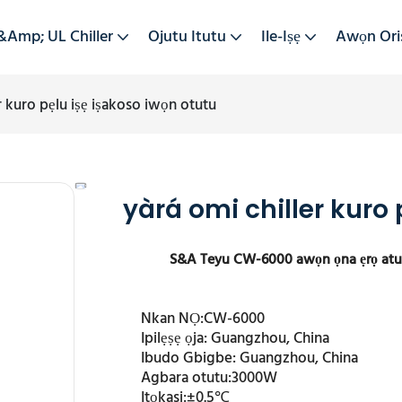
&amp; UL Chiller
Ojutu Itutu
Ile-Iṣẹ
Awọn Ori
r kuro pẹlu iṣẹ iṣakoso iwọn otutu
yàrá omi chiller kuro 
S&A Teyu CW-6000 awọn ọna ẹrọ atupa
Nkan NỌ:
CW-6000
Ipilẹṣẹ ọja:
Guangzhou, China
Ibudo Gbigbe:
Guangzhou, China
Agbara otutu:
3000W
Itọkasi:
±0.5℃