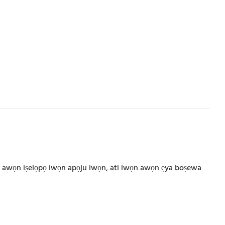
 lilo awọn iṣelọpọ iwọn apọju iwọn, ati iwọn awọn ẹya boṣewa