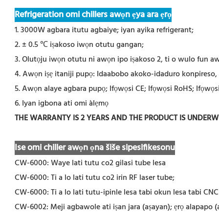
Refrigeration omi chillers awọn ẹya ara ẹrọ
1. 3000W agbara itutu agbaiye; iyan ayika refrigerant;
2. ± 0.5 ℃ iṣakoso iwọn otutu gangan;
3. Olutọju iwọn otutu ni awọn ipo iṣakoso 2, ti o wulo fun awọn 
4. Awọn iṣẹ itaniji pupọ: Idaabobo akoko-idaduro konpireso, id
5. Awọn alaye agbara pupọ; Ifọwọsi CE; Ifọwọsi RoHS; Ifọwọs
6. Iyan igbona ati omi àlẹmọ
THE WARRANTY IS 2 YEARS AND THE PRODUCT IS UNDER
Ise omi chiller awọn ọna šiše sipesifikesonu
CW-6000: Waye lati tutu co2 gilasi tube lesa
CW-6000: Ti a lo lati tutu co2 irin RF laser tube;
CW-6000: Ti a lo lati tutu-ipinle lesa tabi okun lesa tabi CNC
CW-6002: Meji agbawole ati iṣan jara (aṣayan); ẹrọ alapapo (