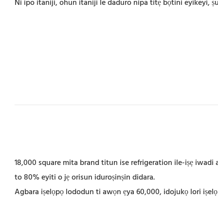
Ni ipo itaniji, ohun itaniji le daduro nipa titẹ bọtini eyikeyi, ṣu
18,000 square mita brand titun ise refrigeration ile-iṣẹ iwad
to 80% eyiti o jẹ orisun iduroṣinṣin didara.
Agbara iṣelọpọ lododun ti awọn ẹya 60,000, idojukọ lori iṣelọp