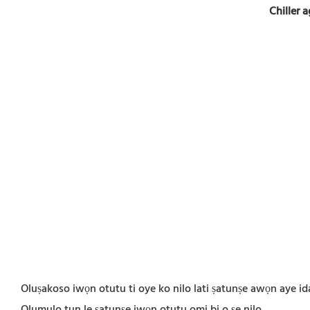
Chiller 
Oluṣakoso iwọn otutu ti oye ko nilo lati ṣatunṣe awọn aye id
Olumulo tun le ṣatunṣe iwọn otutu omi bi o ṣe nilo.