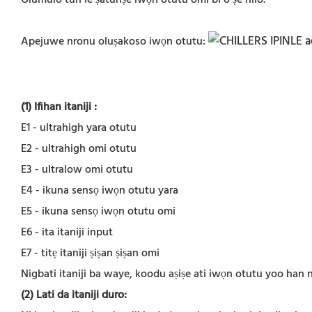
Apejuwe nronu oluṣakoso iwọn otutu:
(1) Ifihan itaniji
:
E1 - ultrahigh yara otutu
E2 - ultrahigh omi otutu
E3 - ultralow omi otutu
E4 - ikuna sensọ iwọn otutu yara
E5 - ikuna sensọ iwọn otutu omi
E6 - ita itaniji input
E7 - titẹ itaniji ṣiṣan ṣiṣan omi
Nigbati itaniji ba waye, koodu aṣiṣe ati iwọn otutu yoo han 
(2) Lati da itaniji duro: