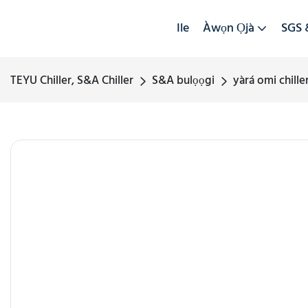
Ile
Àwọn Ọjà
SGS 
TEYU Chiller, S&A Chiller
S&A bulọọgi
yàrá omi chille