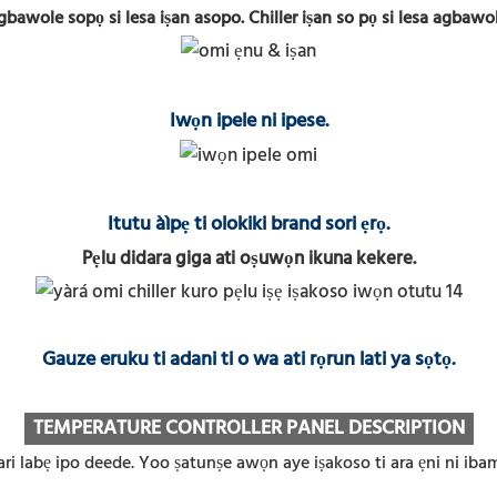
agbawole sopọ si lesa iṣan asopo. Chiller iṣan so pọ si lesa agbawo
Iwọn ipele ni ipese.
Itutu àìpẹ ti olokiki brand sori ẹrọ.
Pẹlu didara giga ati oṣuwọn ikuna kekere.
Gauze eruku ti adani ti o wa ati rọrun lati ya sọtọ.
TEMPERATURE CONTROLLER PANEL DESCRIPTION
ari labẹ ipo deede. Yoo ṣatunṣe awọn aye iṣakoso ti ara ẹni ni iba