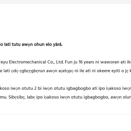
o lati tutu awọn ohun elo yàrá.
eyu Electromechanical Co., Ltd. Fun ju 16 years ni waworan ati ik
 lati ọdọ ẹgbẹẹgbẹrun awọn aṣelọpọ ni ile ati ni okeere eyiti o jẹ k
ṣakoso iwọn otutu 2 bi iwọn otutu igbagbogbo ati ipo iṣakoso iwọn
amu. Sibẹsibẹ, labẹ ipo iṣakoso iwọn otutu igbagbogbo, awọn olu