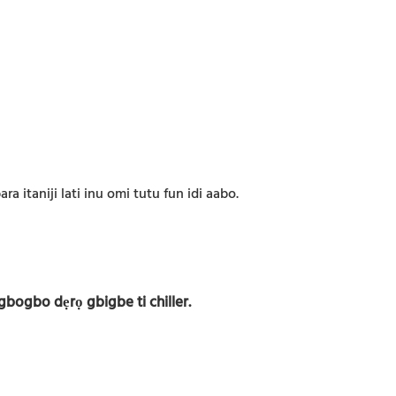
ra itaniji lati inu omi tutu fun idi aabo.
ogbogbo dẹrọ gbigbe ti chiller.