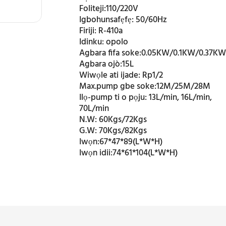
Foliteji:
110/220V
Igbohunsafẹfẹ:
50/60Hz
Firiji:
R-410a
Idinku:
opolo
Agbara fifa soke:
0.05KW/0.1KW/0.37K
Agbara ojò:
15L
Wiwọle ati ijade:
Rp1/2
Max.pump gbe soke:
12M/25M/28M
Ilọ-pump ti o pọju:
13L/min, 16L/min,
70L/min
N.W:
60Kgs/72Kgs
G.W:
70Kgs/82Kgs
Iwọn:
67*47*89(L*W*H)
Iwọn idii:
74*61*104(L*W*H)