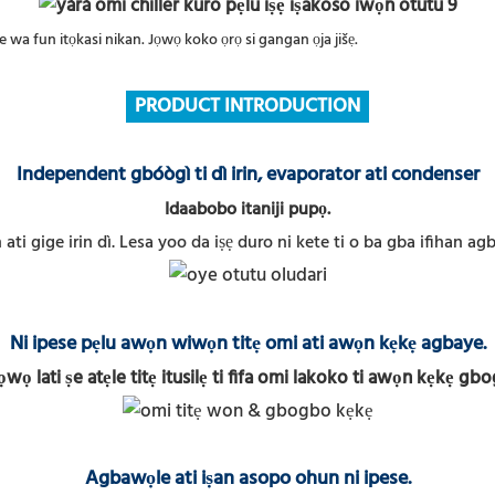
oke wa fun itọkasi nikan. Jọwọ koko ọrọ si gangan ọja jišẹ.
PRODUCT INTRODUCTION
Independent gbóògì ti dì irin, evaporator ati condenser
Idaabobo itaniji pupọ.
ti gige irin dì.
Lesa yoo da iṣẹ duro ni kete ti o ba gba ifihan agba
Ni ipese pẹlu awọn wiwọn titẹ omi ati awọn kẹkẹ agbaye.
ọ lati ṣe atẹle titẹ itusilẹ ti fifa omi lakoko ti awọn kẹkẹ gb
Agbawọle ati iṣan asopo ohun ni ipese.