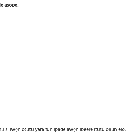
le asopo.
mu si iwọn otutu yara fun ipade awọn ibeere itutu ohun elo.