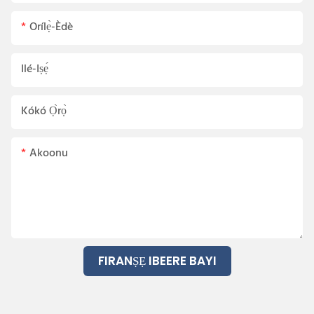
Orílẹ̀-Èdè
Ilé-Iṣẹ́
Kókó Ọ̀rọ̀
Akoonu
FIRANṢẸ IBEERE BAYI