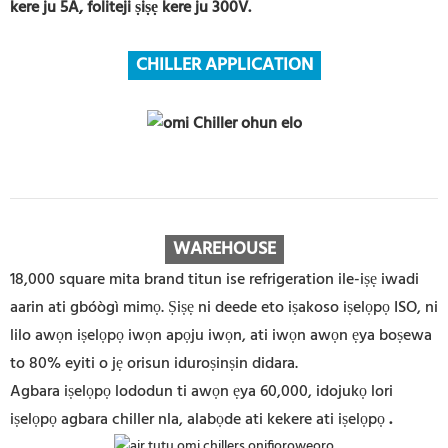
kere ju 5A, foliteji ṣiṣẹ kere ju 300V.
CHILLER APPLICATION
WAREHOUSE
18,000 square mita brand titun ise refrigeration ile-iṣẹ iwadi
aarin ati gbóògì mimọ. Ṣiṣẹ ni deede eto iṣakoso iṣelọpọ ISO, ni
lilo awọn iṣelọpọ iwọn apọju iwọn, ati iwọn awọn ẹya boṣewa
to 80% eyiti o jẹ orisun iduroṣinṣin didara.
Agbara iṣelọpọ lododun ti awọn ẹya 60,000, idojukọ lori
iṣelọpọ agbara chiller nla, alabọde ati kekere ati iṣelọpọ
.