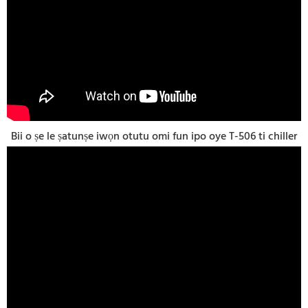
Bii o ṣe le ṣatunṣe iwọn otutu omi fun ipo oye T-506 ti chiller