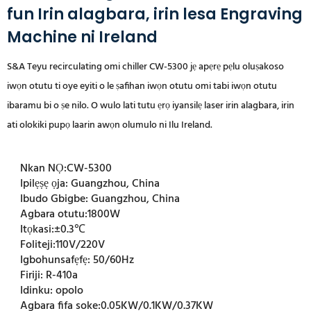
fun Irin alagbara, irin lesa Engraving
Machine ni Ireland
S&A Teyu recirculating omi chiller CW-5300 jẹ apẹrẹ pẹlu oluṣakoso
iwọn otutu ti oye eyiti o le ṣafihan iwọn otutu omi tabi iwọn otutu
ibaramu bi o ṣe nilo. O wulo lati tutu ẹrọ iyansilẹ laser irin alagbara, irin
ati olokiki pupọ laarin awọn olumulo ni Ilu Ireland.
Nkan NỌ:
CW-5300
Ipilẹṣẹ ọja:
Guangzhou, China
Ibudo Gbigbe:
Guangzhou, China
Agbara otutu:
1800W
Itọkasi:
±0.3℃
Foliteji:
110V/220V
Igbohunsafẹfẹ:
50/60Hz
Firiji:
R-410a
Idinku:
opolo
Agbara fifa soke:
0.05KW/0.1KW/0.37KW