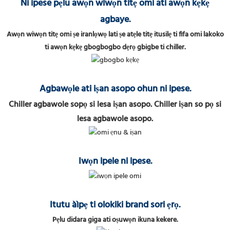
Ni ipese pẹlu awọn wiwọn titẹ omi ati awọn kẹkẹ
agbaye.
Awọn wiwọn titẹ omi ṣe iranlọwọ lati ṣe atẹle titẹ itusilẹ ti fifa omi lakoko
ti awọn kẹkẹ gbogbogbo dẹrọ gbigbe ti chiller.
Agbawọle ati iṣan asopo ohun ni ipese.
Chiller agbawole sopọ si lesa iṣan asopo. Chiller iṣan so pọ si
lesa agbawole asopo.
Iwọn ipele ni ipese.
Itutu àìpẹ ti olokiki brand sori ẹrọ.
Pẹlu didara giga ati oṣuwọn ikuna kekere.