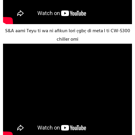
S&A aami Teyu ti wa ni afikun lori ẹgbẹ dì meta
l ti CW-5300
chiller omi