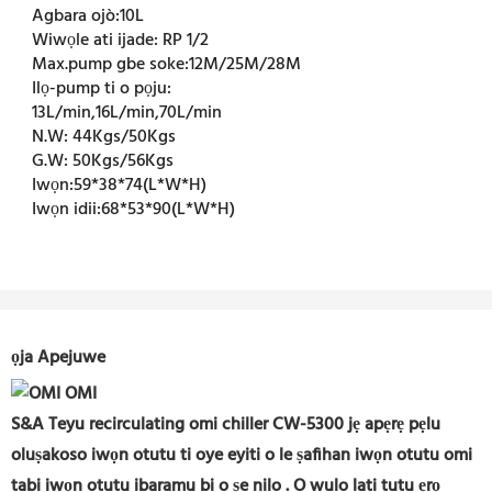
Agbara ojò:
10L
Wiwọle ati ijade:
RP 1/2
Max.pump gbe soke:
12M/25M/28M
Ilọ-pump ti o pọju:
13L/min,16L/min,70L/min
N.W:
44Kgs/50Kgs
G.W:
50Kgs/56Kgs
Iwọn:
59*38*74(L*W*H)
Iwọn idii:
68*53*90(L*W*H)
ọja Apejuwe
S&A Teyu recirculating omi chiller CW-5300 jẹ apẹrẹ pẹlu
oluṣakoso iwọn otutu ti oye eyiti o le ṣafihan iwọn otutu omi
tabi iwọn otutu ibaramu bi o ṣe nilo
. O wulo lati tutu ẹrọ