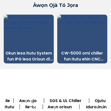
Àwọn Ọjà Tó Jọra
Okun lesa itutu System
CW-5000 omi chiller
fun IPG lesa Orisun dì
fun itutu ehin CNC
Irin Okun lesa Ige
engraving ẹrọ
Machine
Ile
Awọn ọja
SGS & UL Chiller
Ojutu
|
|
|
Itutu
Ile-iṣẹ
Awọn orisun
Iduroṣinṣin
|
|
|