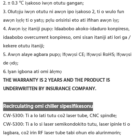
2. ± 0.3 ℃ iṣakoso iwọn otutu gangan;
3. Olutọju iwọn otutu ni awọn ipo iṣakoso 2, ti o wulo fun
awọn iṣẹlẹ ti o yatọ; pẹlu orisirisi eto ati ifihan awọn iṣẹ;
4. Awọn iṣẹ itaniji pupọ: Idaabobo akoko-idaduro konpireso,
idaabobo overcurrent konpireso, omi sisan itaniji ati lori ga /
kekere otutu itaniji;
5. Awọn alaye agbara pupọ; Ifọwọsi CE; Ifọwọsi RoHS; Ifọwọsi
de ọdọ;
6. Iyan igbona ati omi àlẹmọ
THE WARRANTY IS 2 YEARS AND THE PRODUCT IS
UNDERWRITTEN BY INSURANCE COMPANY
.
Recirculating omi chiller sipesifikesonu
CW-5300: Ti a lo lati tutu co2 laser tube, CNC spindle;
CW-5300: Ti a lo si laser semikondokito tutu, laser ipinle ti o
lagbara, co2 irin RF laser tube tabi ohun elo alurinmorin;