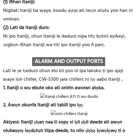
(1) Ifihan itaniji:
Nigbati itaniji ba waye, koodu aṣiṣe ati iwọn otutu yoo han ni
omiiran.
(2) Lati da itaniji duro:
Ni ipo itaniji, ohun itaniji le daduro nipa titẹ bọtini eyikeyi,
ṣugbọn ifihan itaniji wa titi ipo itaniji yoo fi parẹ.
ALARM AND OUTPUT PORTS
Lati le ṣe iṣeduro ohun elo kii yoo ni ipa lakoko ti ipo ajeji
waye lori chiller, CW-5300 jara chillers ni iṣẹ aabo itaniji
.
1. Itaniji o wu ebute oko ati onirin aworan atọka.
2. Awọn okunfa itaniji ati tabili ipo iṣẹ.
Akiyesi: Itaniji ṣiṣan naa ti sopọ si iṣii ṣiṣii deede ati awọn
olubasọrọ isọdọtun tiipa deede, to nilo ṣiṣiṣẹ lọwọlọwọ ti o