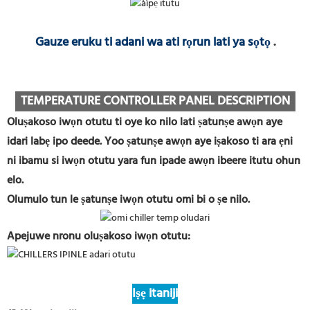
Gauze eruku ti adani wa ati rọrun lati ya sọtọ
.
TEMPERATURE CONTROLLER PANEL DESCRIPTION
Oluṣakoso iwọn otutu ti oye ko nilo lati ṣatunṣe awọn aye
idari labẹ ipo deede. Yoo ṣatunṣe awọn aye iṣakoso ti ara ẹni
ni ibamu si iwọn otutu yara fun ipade awọn ibeere itutu ohun
elo.
Olumulo tun le ṣatunṣe iwọn otutu omi bi o ṣe nilo.
Apejuwe nronu oluṣakoso iwọn otutu:
Iṣẹ itaniji