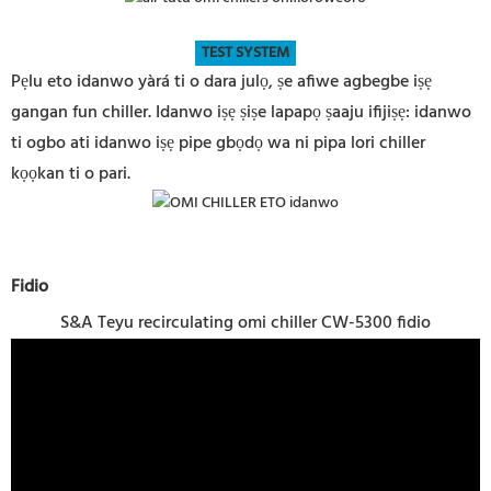
TEST SYSTEM
Pẹlu eto idanwo yàrá ti o dara julọ, ṣe afiwe agbegbe iṣẹ
gangan fun chiller. Idanwo iṣẹ ṣiṣe lapapọ ṣaaju ifijiṣẹ: idanwo
ti ogbo ati idanwo iṣẹ pipe gbọdọ wa ni pipa lori chiller
kọọkan ti o pari.
Fidio
S&A Teyu recirculating omi chiller CW-5300 fidio