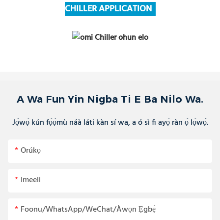
CHILLER APPLICATION
A Wa Fun Yin Nigba Ti E Ba Nilo Wa.
Jọ̀wọ́ kún fọ́ọ̀mù náà láti kàn sí wa, a ó sì fi ayọ̀ ràn ọ́ lọ́wọ́.
Orúkọ
Imeeli
Foonu/WhatsApp/WeChat/Àwọn Ẹgbẹ́