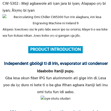
CW-5302 : Meji agbawole ati iṣan jara bi iyan; Alapapo ẹrọ bi
iyan; Àlẹmọ bi iyan
Akiyesi: lọwọlọwọ ṣiṣẹ le yatọ labẹ awọn ipo iṣẹ oriṣiriṣi; Alaye ti o wa loke
wa fun itọkasi nikan. Jọwọ koko ọrọ si gangan ọja jišẹ.
PRODUCT INTRODUCTION
Independent gbóògì ti dì irin, evaporator ati condenser
Idaabobo itaniji pupọ.
Gba lesa okun fiber IPG fun alurinmorin ati gige irin dì.
Lesa
yoo da iṣẹ duro ni kete ti o ba gba ifihan agbara itaniji lati inu
omi tutu fun idi aabo.