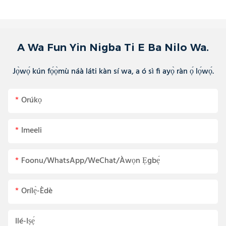
A Wa Fun Yin Nigba Ti E Ba Nilo Wa.
Jọ̀wọ́ kún fọ́ọ̀mù náà láti kàn sí wa, a ó sì fi ayọ̀ ràn ọ́ lọ́wọ́.
Orúkọ
Imeeli
Foonu/WhatsApp/WeChat/Àwọn Ẹgbẹ́
Orílẹ̀-Èdè
Ilé-Iṣẹ́