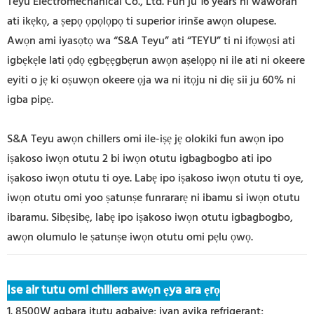
Teyu Electromechanical Co., Ltd. Fun ju 16 years ni waworan
ati ikẹkọ, a ṣepọ ọpọlọpọ ti superior irinše awọn olupese.
Awọn ami iyasọtọ wa “S&A Teyu” ati “TEYU” ti ni ifọwọsi ati
igbẹkẹle lati ọdọ ẹgbẹẹgbẹrun awọn aṣelọpọ ni ile ati ni okeere
eyiti o jẹ ki oṣuwọn okeere ọja wa ni itọju ni diẹ sii ju 60% ni
igba pipẹ.
S&A Teyu awọn chillers omi ile-iṣẹ jẹ olokiki fun awọn ipo
iṣakoso iwọn otutu 2 bi iwọn otutu igbagbogbo ati ipo
iṣakoso iwọn otutu ti oye. Labẹ ipo iṣakoso iwọn otutu ti oye,
iwọn otutu omi yoo ṣatunṣe funrararẹ ni ibamu si iwọn otutu
ibaramu. Sibẹsibẹ, labẹ ipo iṣakoso iwọn otutu igbagbogbo,
awọn olumulo le ṣatunṣe iwọn otutu omi pẹlu ọwọ.
Ise air tutu omi chillers awọn ẹya ara ẹrọ
1. 8500W agbara itutu agbaiye; iyan ayika refrigerant;