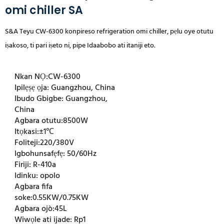
omi chiller SA
S&A Teyu CW-6300 konpireso refrigeration omi chiller, pẹlu oye otutu
iṣakoso, ti pari iṣeto ni, pipe Idaabobo ati itaniji eto.
Nkan NỌ:
CW-6300
Ipilẹṣẹ ọja:
Guangzhou, China
Ibudo Gbigbe:
Guangzhou,
China
Agbara otutu:
8500W
Itọkasi:
±1℃
Foliteji:
220/380V
Igbohunsafẹfẹ:
50/60Hz
Firiji:
R-410a
Idinku:
opolo
Agbara fifa
soke:
0.55KW/0.75KW
Agbara ojò:
45L
Wiwọle ati ijade:
Rp1