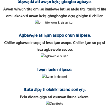
àtọwọdá ati awọn kẹkẹ gbogbo agbaye.
Awọn wiwọn titẹ omi ṣe iranlọwọ lati ṣe atẹle titẹ itusilẹ ti fifa
omi lakoko ti awọn kẹkẹ gbogbogbo dẹrọ gbigbe ti chiller.
Agbawọle ati iṣan asopo ohun ni ipese.
Chiller agbawole sopọ si lesa iṣan asopo. Chiller iṣan so pọ si
lesa agbawole asopo.
Iwọn ipele ni ipese.
Itutu àìpẹ ti olokiki brand sori ẹrọ.
Pẹlu didara giga ati oṣuwọn ikuna kekere.