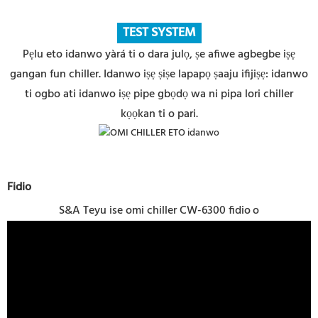
TEST SYSTEM
Pẹlu eto idanwo yàrá ti o dara julọ, ṣe afiwe agbegbe iṣẹ
gangan fun chiller. Idanwo iṣẹ ṣiṣe lapapọ ṣaaju ifijiṣẹ: idanwo
ti ogbo ati idanwo iṣẹ pipe gbọdọ wa ni pipa lori chiller
kọọkan ti o pari.
Fidio
S&A Teyu ise omi chiller CW-6300 fidio
o