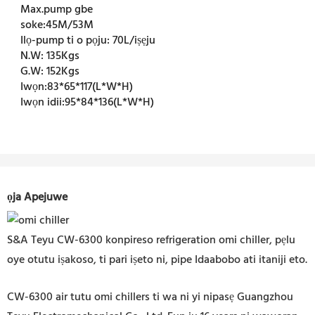
Max.pump gbe
soke:
45M/53M
Ilọ-pump ti o pọju:
70L/iṣẹju
N.W:
135Kgs
G.W:
152Kgs
Iwọn:
83*65*117(L*W*H)
Iwọn idii:
95*84*136(L*W*H)
ọja Apejuwe
S&A Teyu CW-6300 konpireso refrigeration omi chiller, pẹlu
oye otutu iṣakoso, ti pari iṣeto ni, pipe Idaabobo ati itaniji eto.
CW-6300 air tutu omi chillers ti wa ni yi nipasẹ Guangzhou