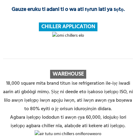
Gauze eruku ti adani ti o wa ati rọrun lati ya sọtọ.
CHILLER APPLICATION
WAREHOUSE
18,000 square mita brand titun ise refrigeration ile-iṣẹ iwadi
aarin ati gbóògì mimọ. Ṣiṣẹ ni deede eto iṣakoso iṣelọpọ ISO, ni
lilo awọn iṣelọpọ iwọn apọju iwọn, ati iwọn awọn ẹya boṣewa
to 80% eyiti o jẹ orisun iduroṣinṣin didara.
Agbara iṣelọpọ lododun ti awọn ẹya 60,000, idojukọ lori
iṣelọpọ agbara chiller nla, alabọde ati kekere ati iṣelọpọ.