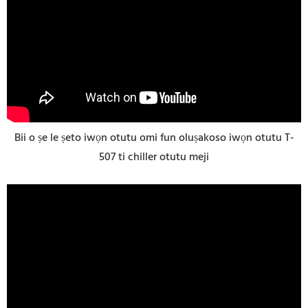
Bii o ṣe le ṣeto iwọn otutu omi fun oluṣakoso iwọn otutu T-
507 ti chiller otutu meji