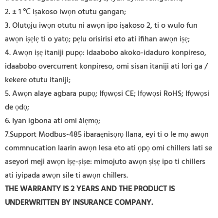
2. ± 1 ℃ iṣakoso iwọn otutu gangan;
3. Olutọju iwọn otutu ni awọn ipo iṣakoso 2, ti o wulo fun
awọn iṣẹlẹ ti o yatọ; pẹlu orisirisi eto ati ifihan awọn iṣẹ;
4. Awọn iṣẹ itaniji pupọ: Idaabobo akoko-idaduro konpireso,
idaabobo overcurrent konpireso, omi sisan itaniji ati lori ga /
kekere otutu itaniji;
5. Awọn alaye agbara pupọ; Ifọwọsi CE; Ifọwọsi RoHS; Ifọwọsi
de ọdọ;
6. Iyan igbona ati omi àlẹmọ;
7.Support Modbus-485 ibaraẹnisọrọ Ilana, eyi ti o le mọ awọn
commnucation laarin awọn lesa eto ati ọpọ omi chillers lati se
aseyori meji awọn iṣẹ-ṣiṣe: mimojuto awọn ṣiṣẹ ipo ti chillers
ati iyipada awọn sile ti awọn chillers.
THE WARRANTY IS 2 YEARS AND THE PRODUCT IS
UNDERWRITTEN BY INSURANCE COMPANY.