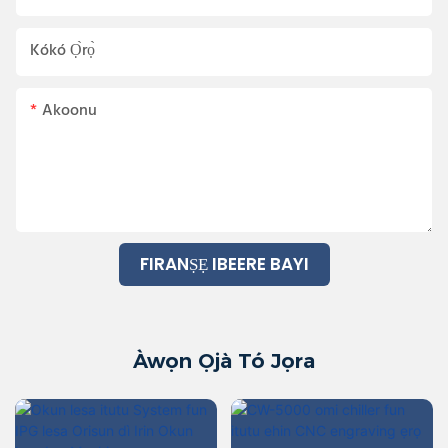
Kókó Ọ̀rọ̀
Akoonu
FIRANṢẸ IBEERE BAYI
Àwọn Ọjà Tó Jọra