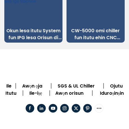
Okun lesa itutu System
CW-5000 omi chiller
fun IPG lesa Orisun dì
fun itutu ehin CNC
Irin Okun lesa Ige
engraving ẹrọ
Machine
Ile
Awọn ọja
SGS & UL Chiller
Ojutu
|
|
|
Itutu
Ile-iṣẹ
Awọn orisun
Iduroṣinṣin
|
|
|