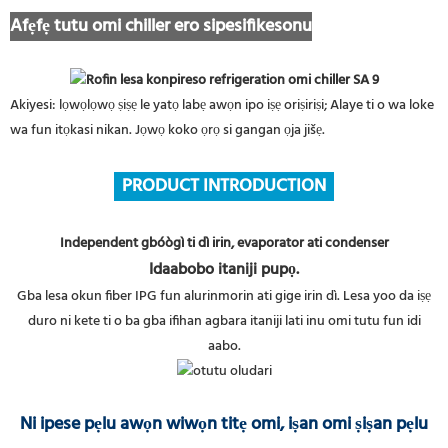
Afẹfẹ tutu omi chiller ero sipesifikesonu
Akiyesi: lọwọlọwọ ṣiṣẹ le yatọ labẹ awọn ipo iṣẹ oriṣiriṣi; Alaye ti o wa loke
wa fun itọkasi nikan. Jọwọ koko ọrọ si gangan ọja jišẹ.
PRODUCT INTRODUCTION
Independent gbóògì ti dì irin, evaporator ati condenser
Idaabobo itaniji pupọ.
Gba lesa okun fiber IPG fun alurinmorin ati gige irin dì. Lesa yoo da iṣẹ
duro ni kete ti o ba gba ifihan agbara itaniji lati inu omi tutu fun idi
aabo.
Ni ipese pẹlu awọn wiwọn titẹ omi, iṣan omi ṣiṣan pẹlu