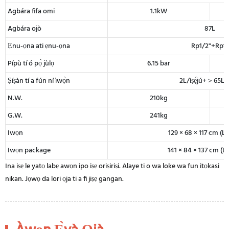
Agbára fifa omi
1.1kW
Agbára ojò
87L
Ẹnu-ọna ati ẹnu-ọna
Rp1/2"+Rp1"
Pípù tí ó pọ̀ jùlọ
6.15 bar
Ṣíṣàn tí a fún ní ìwọ̀n
2L/ìṣẹ́jú+＞65L/ìṣ
N.W.
210kg
G.W.
241kg
Iwọn
129 × 68 × 117 cm (L 
Iwọn package
141 × 84 × 137 cm (L 
Ina iṣẹ le yatọ labẹ awọn ipo iṣẹ oriṣiriṣi. Alaye ti o wa loke wa fun itọkasi
nikan. Jọwọ da lori ọja ti a fi jiṣẹ gangan.