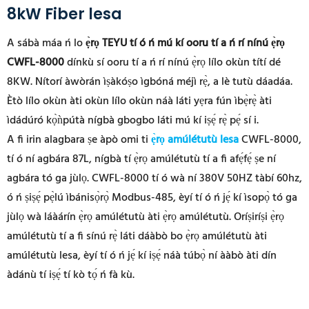
8kW Fiber lesa
A sábà máa ń lo
ẹ̀rọ TEYU tí ó ń mú kí ooru tí a ń rí nínú ẹ̀rọ
CWFL-8000
dínkù sí ooru tí a ń rí nínú ẹ̀rọ lílo okùn títí dé
8KW. Nítorí àwòrán ìṣàkóṣo ìgbóná méjì rẹ̀, a lè tutù dáadáa.
Ètò lílo okùn àti okùn lílo okùn náà láti yẹra fún ìbẹ̀rẹ̀ àti
ìdádúró kọ̀ǹpútà nígbà gbogbo láti mú kí iṣẹ́ rẹ̀ pẹ́ sí i.
A fi irin alagbara ṣe àpò omi ti
ẹ̀rọ amúlétutù lesa
CWFL-8000,
tí ó ní agbára 87L, nígbà tí ẹ̀rọ amúlétutù tí a fi afẹ́fẹ́ ṣe ní
agbára tó ga jùlọ. CWFL-8000 tí ó wà ní 380V 50HZ tàbí 60hz,
ó ń ṣiṣẹ́ pẹ̀lú ìbánisọ̀rọ̀ Modbus-485, èyí tí ó ń jẹ́ kí ìsopọ̀ tó ga
jùlọ wà láàárín ẹ̀rọ amúlétutù àti ẹ̀rọ amúlétutù. Oríṣiríṣi ẹ̀rọ
amúlétutù tí a fi sínú rẹ̀ láti dáàbò bo ẹ̀rọ amúlétutù àti
amúlétutù lesa, èyí tí ó ń jẹ́ kí iṣẹ́ náà túbọ̀ ní ààbò àti dín
àdánù tí iṣẹ́ tí kò tọ́ ń fà kù.