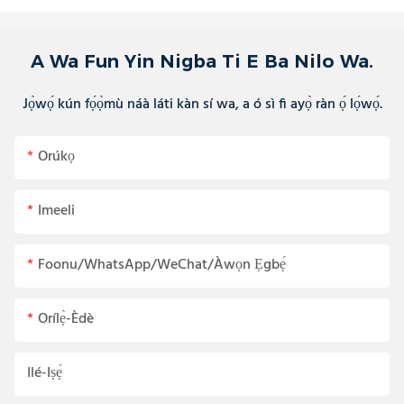
A Wa Fun Yin Nigba Ti E Ba Nilo Wa.
Jọ̀wọ́ kún fọ́ọ̀mù náà láti kàn sí wa, a ó sì fi ayọ̀ ràn ọ́ lọ́wọ́.
Orúkọ
Imeeli
Foonu/WhatsApp/WeChat/Àwọn Ẹgbẹ́
Orílẹ̀-Èdè
Ilé-Iṣẹ́