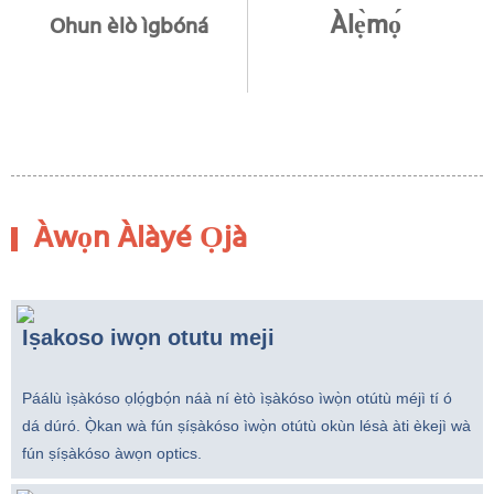
Àlẹ̀mọ́
Ohun èlò ìgbóná
Àwọn Àlàyé Ọjà
Iṣakoso iwọn otutu meji
Páálù ìṣàkóso ọlọ́gbọ́n náà ní ètò ìṣàkóso ìwọ̀n otútù méjì tí ó
dá dúró. Ọ̀kan wà fún ṣíṣàkóso ìwọ̀n otútù okùn lésà àti èkejì wà
fún ṣíṣàkóso àwọn optics.