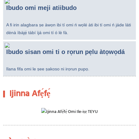
Ibudo omi meji ati
ibudo
A fi irin alagbara ṣe àwọn ibi tí omi ń wọlé àti ibi tí omi ń jáde láti
dènà ìbàjẹ́ tàbí ìjá omi tí ó lè fà.
Ibudo sisan omi ti o rọrun pẹlu àtọwọdá
Ilana fifa omi le ṣee ṣakoso ni irọrun pupọ.
Ijinna Afẹ́fẹ́