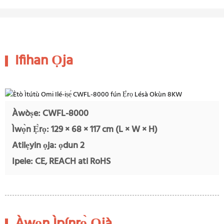
Ifihan Ọja
Àwòṣe: CWFL-8000
Ìwọ̀n Ẹ̀rọ: 129 × 68 × 117 cm (L × W × H)
Atilẹyin ọja: ọdun 2
Ipele: CE, REACH ati RoHS
Àwọn Ìpínrọ̀ Ọjà