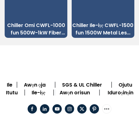
Chiller Omi CWFL-1000
Chiller Ile-iṣẹ CWFL-1500
fun 500W-1kW Fiber
fun 1500W Metal Lesa
Laser Ige ẹrọ
Welding Machine
alurinmorin
Ile
Awọn ọja
SGS & UL Chiller
Ojutu
|
|
|
Itutu
Ile-iṣẹ
Awọn orisun
Iduroṣinṣin
|
|
|