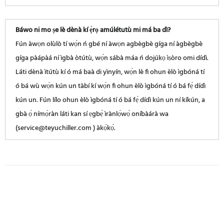
Báwo ni mo ṣe lè dènà kí ẹ̀rọ amúlétutù mi má ba dì?
Fún àwọn olùlò tí wọ́n ń gbé ní àwọn agbègbè gíga ní àgbègbè
gíga pàápàá ní ìgbà òtútù, wọ́n sábà máa ń dojúkọ ìṣòro omi dídì.
Láti dènà ìtútù kí ó má ​​baà di yìnyín, wọ́n lè fi ohun èlò ìgbóná tí
ó bá wù wọ́n kún un tàbí kí wọ́n fi ohun èlò ìgbóná tí ó bá fẹ́ dídì
kún un. Fún lílo ohun èlò ìgbóná tí ó bá fẹ́ dídì kún un ní kíkún, a
gbà ọ́ nímọ̀ràn láti kan sí ẹgbẹ́ ìrànlọ́wọ́ oníbàárà wa
(service@teyuchiller.com ) àkọ́kọ́.