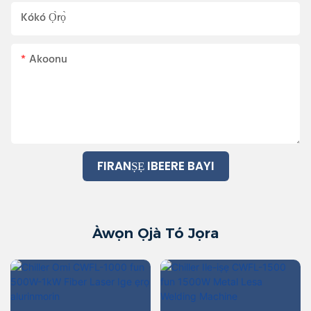
Kókó Ọ̀rọ̀
Akoonu
FIRANṢẸ IBEERE BAYI
Àwọn Ọjà Tó Jọra