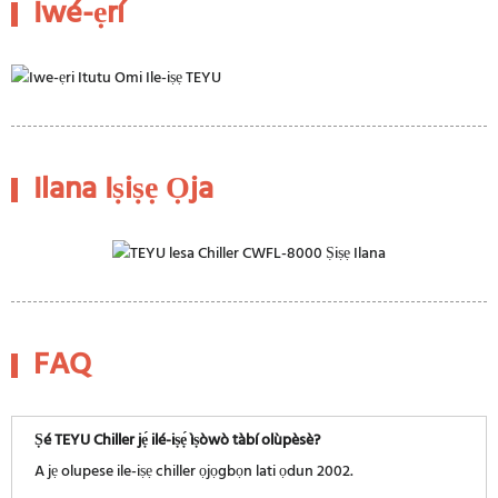
Ìwé-ẹ̀rí
Ilana Iṣiṣẹ Ọja
FAQ
Ṣé TEYU Chiller jẹ́ ilé-iṣẹ́ ìṣòwò tàbí olùpèsè?
A jẹ olupese ile-iṣẹ chiller ọjọgbọn lati ọdun 2002.