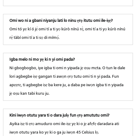
Omi wo ni a gbani niyanju lati lo ninu ẹrọ itutu omi ile-iṣẹ?
Omi tó yẹ kí ó jẹ́ omi tí a ti yọ kúrò nínú rẹ̀, omi tí a ti yọ kúrò nínú
rẹ̀ tàbí omi tí a ti sọ di mímọ́.
Igba melo ni mo yẹ ki n yi omi pada?
Ni gbogbogbo, iye igba ti omi n yipada jẹ oṣu mẹta. O tun le dale
lori agbegbe iṣẹ gangan ti awọn ẹrọ tutu omi ti n yi pada. Fun
apẹẹrẹ, ti agbegbe iṣẹ ba kere ju, a daba pe iwọn igba ti n yipada
jẹ oṣu kan tabi kuru ju.
Kini iwọn otutu yara ti o dara julọ fun ẹrọ amututu omi?
Ayika iṣẹ ti ẹrọ amuduro omi ile-iṣẹ yẹ ki o jẹ afẹfẹ daradara ati
iwọn otutu yara ko yẹ ki o ga ju iwọn 45 Celsius lọ.