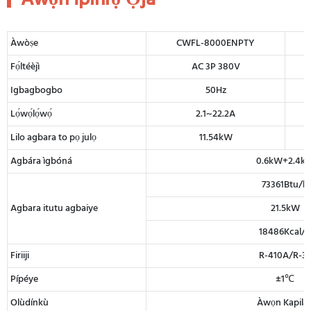
Àwòṣe
CWFL-8000ENPTY
Fọ́ltéèjì
AC 3P 380V
Igbagbogbo
50Hz
Lọ́wọ́lọ́wọ́
2.1~22.2A
Lilo agbara to pọ julọ
11.54kW
Agbára ìgbóná
0.6kW+2.4k
73361Btu/h
Agbara itutu agbaiye
21.5kW
18486Kcal/h
Firiiji
R-410A/R-3
Pípéye
±1℃
Olùdínkù
Àwọn Kapilár